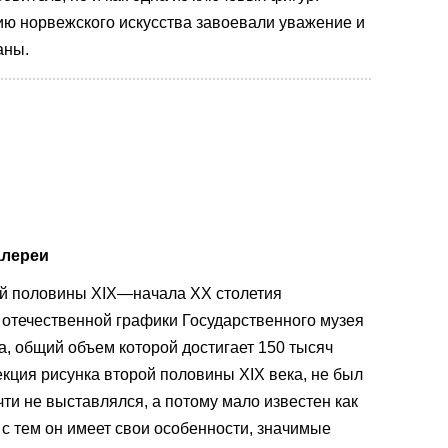
ию норвежского искусства завоевали уважение и
аны.
алереи
рой половины XIX—начала ХХ столетия
 отечественной графики Государственного музея
а, общий объем которой достигает 150 тысяч
екция рисунка второй половины XIX века, не был
ти не выставлялся, а потому мало известен как
 с тем он имеет свои особенности, значимые