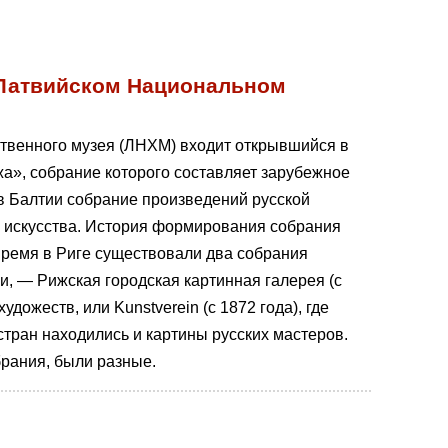
 Латвийском Национальном
ственного музея (ЛНХМ) входит открывшийся в
а», собрание которого составляет зарубежное
 в Балтии собрание произведений русской
о искусства. История формирования собрания
 время в Риге существовали два собрания
и, — Рижская городская картинная галерея (с
дожеств, или Kunstverein (с 1872 года), где
стран находились и картины русских мастеров.
брания, были разные.