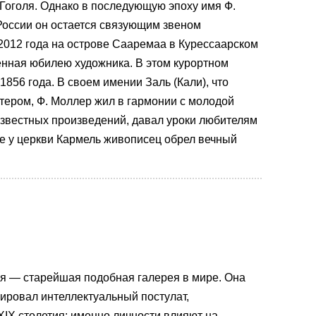
Гоголя. Однако в последующую эпоху имя Ф.
России он остается связующим звеном
 2012 года на острове Сааремаа в Курессаарском
нная юбилею художника. В этом курортном
1856 года. В своем имении Заль (Кали), что
тером, Ф. Моллер жил в гармонии с молодой
 известных произведений, давал уроки любителям
е у церкви Кармель живописец обрел вечный
я — старейшая подобная галерея в мире. Она
инировал интеллектуальный постулат,
IX столетия: именно личности влияют на