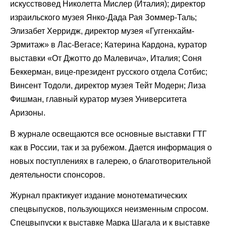
искусствовед Николетта Мислер (Италия); директор
израильского музея Янко-Дада Рая Зоммер-Таль;
Элизабет Херридж, директор музея «Гуггенхайм-
Эрмитаж» в Лас-Вегасе; Катерина Кардона, куратор
выставки «От Джотто до Малевича», Италия; Соня
Беккерман, вице-президент русского отдела Сотбис;
Винсент Тодоли, директор музея Тейт Модерн; Лиза
Фишман, главный куратор музея Университета
Аризоны.
В журнале освещаются все основные выставки ГТГ
как в России, так и за рубежом. Дается информация о
новых поступлениях в галерею, о благотворительной
деятельности спонсоров.
Журнал практикует издание монотематических
спецвыпусков, пользующихся неизменным спросом.
Спецвыпуски к выставке Марка Шагала и к выставке