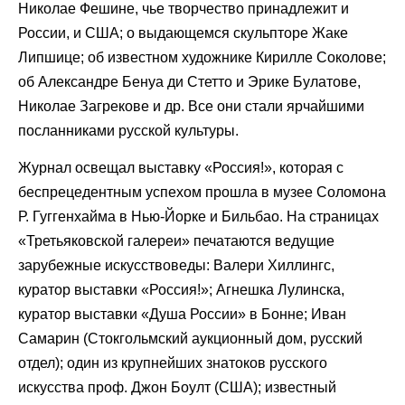
Николае Фешине, чье творчество принадлежит и
России, и США; о выдающемся скульпторе Жаке
Липшице; об известном художнике Кирилле Соколове;
об Александре Бенуа ди Стетто и Эрике Булатове,
Николае Загрекове и др. Все они стали ярчайшими
посланниками русской культуры.
Журнал освещал выставку «Россия!», которая с
беспрецедентным успехом прошла в музее Соломона
Р. Гуггенхайма в Нью-Йорке и Бильбао. На страницах
«Третьяковской галереи» печатаются ведущие
зарубежные искусствоведы: Валери Хиллингс,
куратор выставки «Россия!»; Агнешка Лулинска,
куратор выставки «Душа России» в Бонне; Иван
Самарин (Стокгольмский аукционный дом, русский
отдел); один из крупнейших знатоков русского
искусства проф. Джон Боулт (США); известный