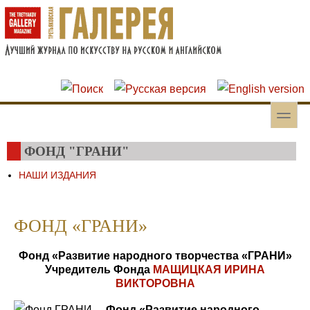
Перейти к основному содержанию
Skip to search
toggle
Вторичное меню
ФОНД "ГРАНИ"
НАШИ ИЗДАНИЯ
ФОНД «ГРАНИ»
Фонд «Развитие народного творчества «ГРАНИ»
Учредитель Фонда
МАЩИЦКАЯ ИРИНА
ВИКТОРОВНА
Фонд «Развитие народного