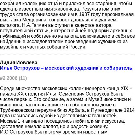
сохранил коллекцию отца и приложил все старания, чтобы
сделать известным имя живописца. Результатом этих
трудов стала организованная им в 1987 году персональная
выставка Мещерина, сопровождавшаяся изданием
каталога. Н.А.Гагман выступил в качестве автора
вступительной статьи, интереснейшей подборки архивных
публикаций и собственно каталога, включавшего в себя все
найденные исследователем произведения художника из
музейных и частных собраний России.
Лидия Иовлева
Илья Остроухов – московский художник и собиратель
#2 2006 (11)
Среди множества московских коллекционеров конца XIX –
начала XX столетия Илья Семенович Остроухов был в
числе первых. Его собрание, а затем и Музей иконописи и
живописи, располагавшиеся в собственном доме в
Трубниковском переулке близ Арбата, в Путеводителе 1914
года назывались одной из достопримечательностей
Москвы1 и активно посещались любителями искусства,
доставляя немало хлопот, но и радости хозяину.
И.С.Остроухов был к этому времени известным