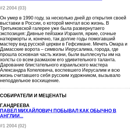
#2 2004 (03)
Он умер в 1990 году, за несколько дней до открытия своей
выставки в России, о которой мечтал всю жизнь. В
Третьяковской галерее уже была развернутаего
экспозиция: Дивные пейзажи Израиля, яркие, сочные
натюрморты и, конечно, так долгие годы помогавший
мастеру вид русской церкви в Гефсимане. Мечеть Омара и
Дамасские ворота – символы Иерусалима, города, где
прошла основная часть жизни, были выплеснуты им на
холсты со всем размахом его удивительного таланта.
Дарование блистательного израильского мастера
Александра Копеловича, воспевшего Иерусалим и всю
жизнь считавшего себя русским художником, вызывало
неподдельное восхищение.
СОБИРАТЕЛИ И МЕЦЕНАТЫ
Г.АНДРЕЕВА
ПАВЕЛ МИХАЙЛОВИЧ ПОБЫВАЛ КАК ОБЫЧНО В
АНГЛИИ...
#1 2004 (02)