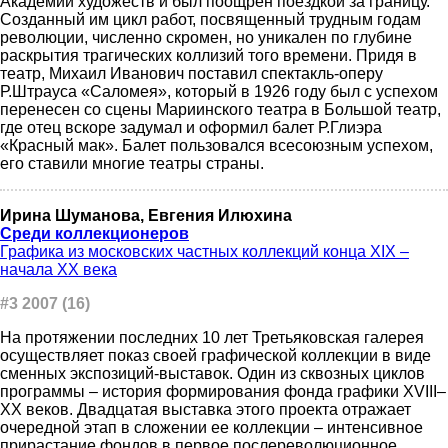
Академии художеств и был поощрен поездкой за границу.
Созданный им цикл работ, посвященный трудным годам
революции, численно скромен, но уникален по глубине
раскрытия трагических коллизий того времени. Придя в
театр, Михаил Иванович поставил спектакль-оперу
Р.Штрауса «Саломея», который в 1926 году был с успехом
перенесен со сцены Мариинского театра в Большой театр,
где отец вскоре задумал и оформил балет Р.Глиэра
«Красный мак». Балет пользовался всесоюзным успехом,
его ставили многие театры страны.
Ирина Шуманова, Евгения Илюхина
Среди коллекционеров
Графика из московских частных коллекций конца XIX –
начала ХХ века
#3 2007 (16)
На протяжении последних 10 лет Третьяковская галерея
осуществляет показ своей графической коллекции в виде
сменных экспозиций-выставок. Один из сквозных циклов
программы – история формирования фонда графики XVIII–
XX веков. Двадцатая выставка этого проекта отражает
очередной этап в сложении ее коллекции – интенсивное
прирастание фондов в первое послереволюционное