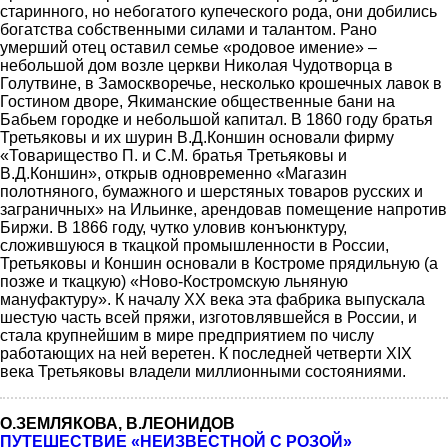
старинного, но небогатого купеческого рода, они добились
богатства собственными силами и талантом. Рано
умерший отец оставил семье «родовое имение» –
небольшой дом возле церкви Николая Чудотворца в
Голутвине, в Замоскворечье, несколько крошечных лавок в
Гостином дворе, Якиманские общественные бани на
Бабьем городке и небольшой капитал. В 1860 году братья
Третьяковы и их шурин В.Д.Коншин основали фирму
«Товарищество П. и С.М. братья Третьяковы и
В.Д.Коншин», открыв одновременно «Магазин
полотняного, бумажного и шерстяных товаров русских и
заграничных» на Ильинке, арендовав помещение напротив
Биржи. В 1866 году, чутко уловив конъюнктуру,
сложившуюся в ткацкой промышленности в России,
Третьяковы и Коншин основали в Костроме прядильную (а
позже и ткацкую) «Ново-Костромскую льняную
мануфактуру». К началу ХХ века эта фабрика выпускала
шестую часть всей пряжи, изготовлявшейся в России, и
стала крупнейшим в мире предприятием по числу
работающих на ней веретен. К последней четверти XIX
века Третьяковы владели миллионными состояниями.
О.ЗЕМЛЯКОВА, В.ЛЕОНИДОВ
ПУТЕШЕСТВИЕ «НЕИЗВЕСТНОЙ С РОЗОЙ»