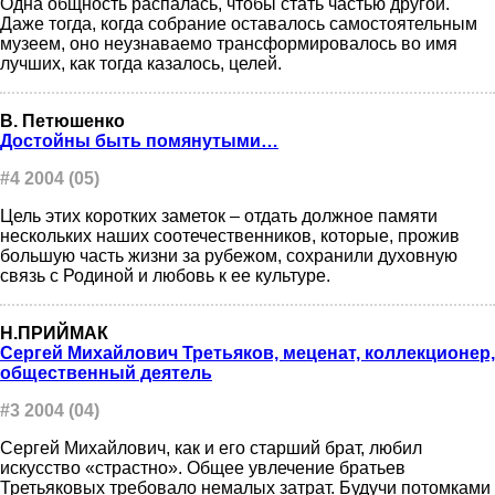
Одна общность распалась, чтобы стать частью другой.
Даже тогда, когда собрание оставалось самостоятельным
музеем, оно неузнаваемо трансформировалось во имя
лучших, как тогда казалось, целей.
В. Петюшенко
Достойны быть помянутыми…
#4 2004 (05)
Цель этих коротких заметок – отдать должное памяти
нескольких наших соотечественников, которые, прожив
большую часть жизни за рубежом, сохранили духовную
связь с Родиной и любовь к ее культуре.
Н.ПРИЙМАК
Сергей Михайлович Третьяков, меценат, коллекционер,
общественный деятель
#3 2004 (04)
Сергей Михайлович, как и его старший брат, любил
искусство «страстно». Общее увлечение братьев
Третьяковых требовало немалых затрат. Будучи потомками