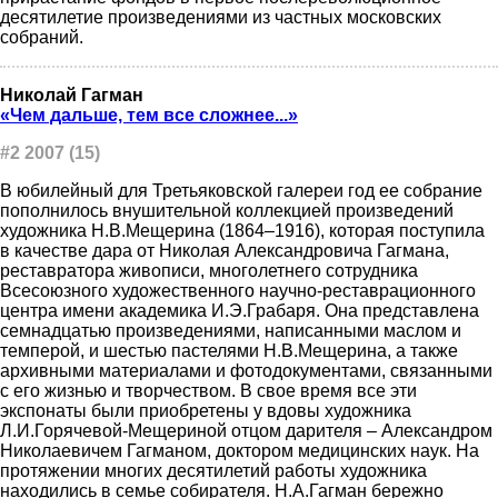
десятилетие произведениями из частных московских
собраний.
Николай Гагман
«Чем дальше, тем все сложнее...»
#2 2007 (15)
В юбилейный для Третьяковской галереи год ее собрание
пополнилось внушительной коллекцией произведений
художника Н.В.Мещерина (1864–1916), которая поступила
в качестве дара от Николая Александровича Гагмана,
реставратора живописи, многолетнего сотрудника
Всесоюзного художественного научно-реставрационного
центра имени академика И.Э.Грабаря. Она представлена
семнадцатью произведениями, написанными маслом и
темперой, и шестью пастелями Н.В.Мещерина, а также
архивными материалами и фотодокументами, связанными
с его жизнью и творчеством. В свое время все эти
экспонаты были приобретены у вдовы художника
Л.И.Горячевой-Мещериной отцом дарителя – Александром
Николаевичем Гагманом, доктором медицинских наук. На
протяжении многих десятилетий работы художника
находились в семье собирателя. Н.А.Гагман бережно