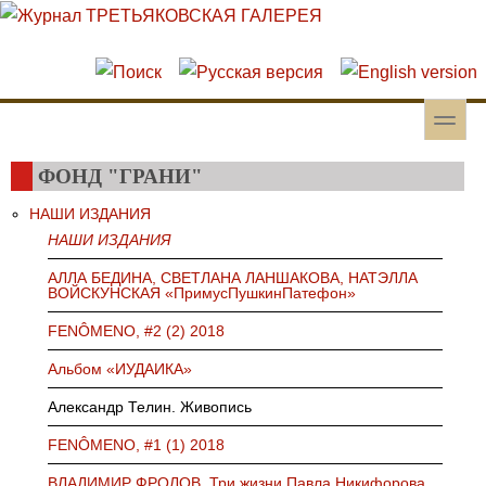
Перейти к основному содержанию
Skip to search
toggle
Вторичное меню
ФОНД "ГРАНИ"
НАШИ ИЗДАНИЯ
НАШИ ИЗДАНИЯ
АЛЛА БЕДИНА, СВЕТЛАНА ЛАНШАКОВА, НАТЭЛЛА
ВОЙСКУНСКАЯ «ПримусПушкинПатефон»
FENÔMENO, #2 (2) 2018
Альбом «ИУДАИКА»
Александр Телин. Живопись
FENÔMENO, #1 (1) 2018
ВЛАДИМИР ФРОЛОВ. Три жизни Павла Никифорова