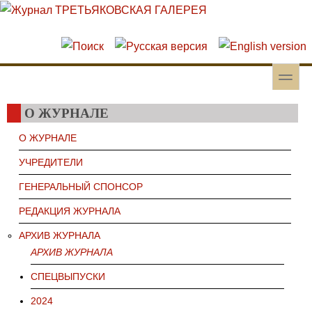
Перейти к основному содержанию
Skip to search
toggle
Вторичное меню
О ЖУРНАЛЕ
О ЖУРНАЛЕ
УЧРЕДИТЕЛИ
ГЕНЕРАЛЬНЫЙ СПОНСОР
РЕДАКЦИЯ ЖУРНАЛА
АРХИВ ЖУРНАЛА
АРХИВ ЖУРНАЛА
СПЕЦВЫПУСКИ
2024