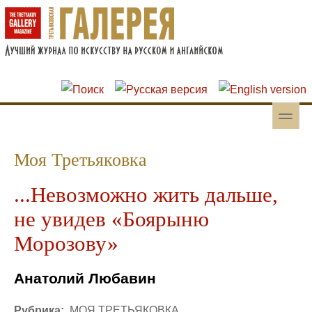
Перейти к основному содержанию
Skip to search
toggle
Вторичное меню
Моя Третьяковка
...Невозможно жить дальше,
не увидев «Боярыню
Морозову»
Анатолий Любавин
Рубрика:
МОЯ ТРЕТЬЯКОВКА