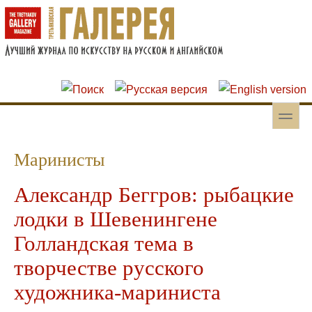
Перейти к основному содержанию
Skip to search
toggle
Вторичное меню
Маринисты
Александр Беггров: рыбацкие
лодки в Шевенингене
Голландская тема в
творчестве русского
художника-мариниста