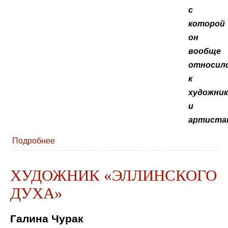
с
которой
он
вообще
относил
к
художни
и
артистам
Подробнее
ХУДОЖНИК «ЭЛЛИНСКОГО
ДУХА»
Галина Чурак