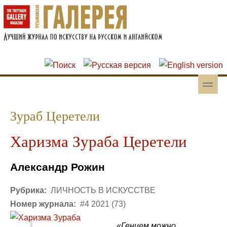
Перейти к основному содержанию
Skip to search
toggle
Вторичное меню
Зураб Церетели
Харизма Зураба Церетели
Александр Рожин
Рубрика:
ЛИЧНОСТЬ В ИСКУССТВЕ
Номер журнала:
#4 2021 (73)
«Гением можно