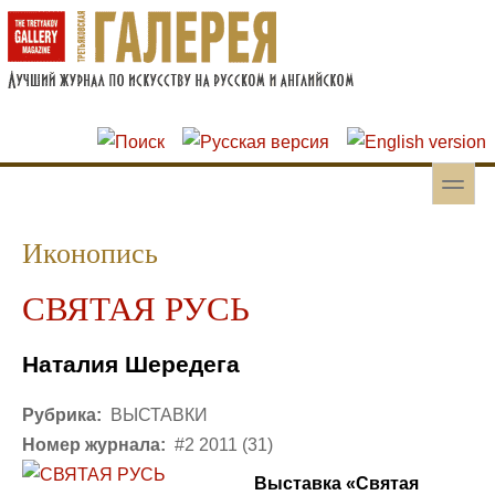
Перейти к основному содержанию
Skip to search
toggle
Вторичное меню
Иконопись
СВЯТАЯ РУСЬ
Наталия Шередега
Рубрика:
ВЫСТАВКИ
Номер журнала:
#2 2011 (31)
Выставка «Святая