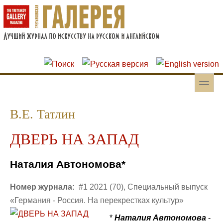
Перейти к основному содержанию
Skip to search
toggle
Вторичное меню
В.Е. Татлин
ДВЕРЬ НА ЗАПАД
Наталия Автономова*
Номер журнала:
#1 2021 (70), Специальный выпуск
«Германия - Россия. На перекрестках культур»
*
Наталия Автономова
-