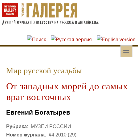
Перейти к основному содержанию
Skip to search
toggle
Вторичное меню
Мир русской усадьбы
От западных морей до самых
врат восточных
Евгений Богатырев
Рубрика:
МУЗЕИ РОССИИ
Номер журнала:
#4 2010 (29)