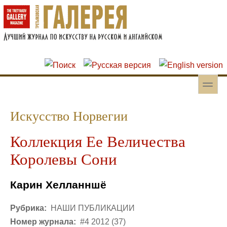
Перейти к основному содержанию
Skip to search
toggle
Вторичное меню
Искусство Норвегии
Коллекция Ее Величества
Королевы Сони
Карин Хелланншё
Рубрика:
НАШИ ПУБЛИКАЦИИ
Номер журнала:
#4 2012 (37)