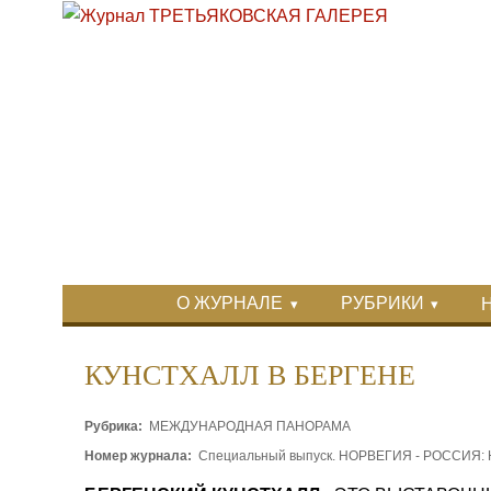
Перейти к основному содержанию
Skip to search
Primary menu
О ЖУРНАЛЕ
РУБРИКИ
Вторичное меню
КУНСТХАЛЛ В БЕРГЕНЕ
Рубрика:
МЕЖДУНАРОДНАЯ ПАНОРАМА
Номер журнала:
Специальный выпуск. НОРВЕГИЯ - РОССИЯ: