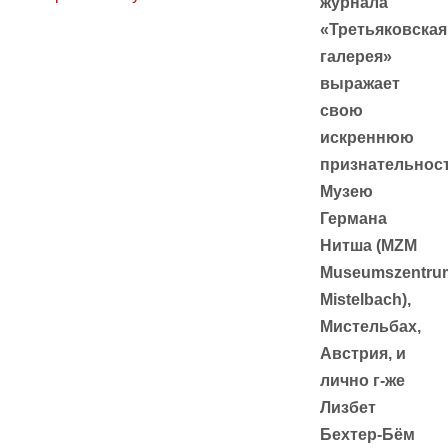
журнала
«Третьяковская
галерея»
выражает
свою
искреннюю
признательнос
Музею
Германа
Нитша (MZM
Museumszentru
Mistelbach),
Мистельбах,
Австрия, и
лично г-же
Лизбет
Бехтер-Бём