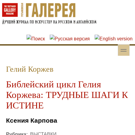
Перейти к основному содержанию
Skip to search
toggle
Вторичное меню
Гелий Коржев
Библейский цикл Гелия
Коржева: ТРУДНЫЕ ШАГИ К
ИСТИНЕ
Ксения Карпова
Рубрика:
ВЫСТАВКИ