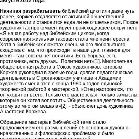
августе 2012 года.
Начиная разрабатывать
библейский цикл или даже чуть
ранее, Коржев отдаляется от активной общественной
деятельности и становится едва ли не отшельником. Позже
художник так прокомментирует происходившее вокруг него:
«Я начал работу над библейским циклом, когда
современная жизнь как таковая стала мне неинтересна.
Хотя в библейских сюжетах очень много любопытного
сходства с тем, что происходит в наши дни, главное для
меня - там совсем нет политики. Есть борьба, есть
противники, есть друзья... Политики нет»[1]. Многолетняя
общественная работа в Союзе художников, которым
Коржев руководил в зрелые годы, долгая педагогическая
деятельность в Строгановском училище и Академии
художеств сменяются с конца 1980-х годов одинокой
творческой работой в мастерской. «Отец настроился, что
он уходит от всего. Только его мастерская, только замыслы,
которые он хотел воплотить. Общественная деятельность
этому во многом мешала»[2], - объясняет дочь художника
Анастасия Коржева.
Обращение мастера к библейской теме стало
продолжением его размышлений об основных духовно-
нравственных и философских проблемах и было
реализовано с удивительной прямотой.