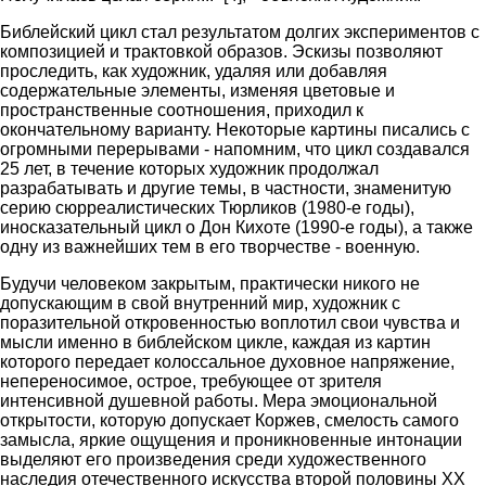
Библейский цикл стал результатом долгих экспериментов с
композицией и трактовкой образов. Эскизы позволяют
проследить, как художник, удаляя или добавляя
содержательные элементы, изменяя цветовые и
пространственные соотношения, приходил к
окончательному варианту. Некоторые картины писались с
огромными перерывами - напомним, что цикл создавался
25 лет, в течение которых художник продолжал
разрабатывать и другие темы, в частности, знаменитую
серию сюрреалистических Тюрликов (1980-е годы),
иносказательный цикл о Дон Кихоте (1990-е годы), а также
одну из важнейших тем в его творчестве - военную.
Будучи человеком закрытым, практически никого не
допускающим в свой внутренний мир, художник с
поразительной откровенностью воплотил свои чувства и
мысли именно в библейском цикле, каждая из картин
которого передает колоссальное духовное напряжение,
непереносимое, острое, требующее от зрителя
интенсивной душевной работы. Мера эмоциональной
открытости, которую допускает Коржев, смелость самого
замысла, яркие ощущения и проникновенные интонации
выделяют его произведения среди художественного
наследия отечественного искусства второй половины XX