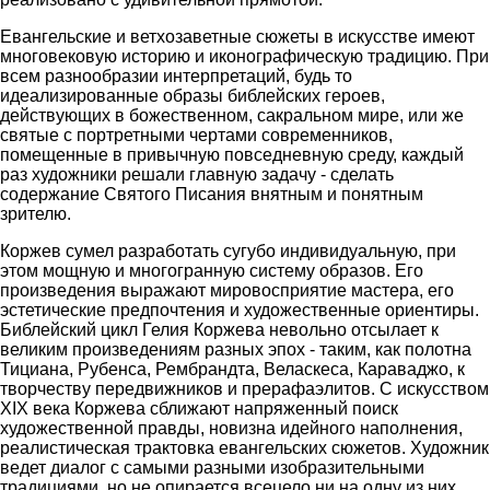
Евангельские и ветхозаветные сюжеты в искусстве имеют
многовековую историю и иконографическую традицию. При
всем разнообразии интерпретаций, будь то
идеализированные образы библейских героев,
действующих в божественном, сакральном мире, или же
святые с портретными чертами современников,
помещенные в привычную повседневную среду, каждый
раз художники решали главную задачу - сделать
содержание Святого Писания внятным и понятным
зрителю.
Коржев сумел разработать сугубо индивидуальную, при
этом мощную и многогранную систему образов. Его
произведения выражают мировосприятие мастера, его
эстетические предпочтения и художественные ориентиры.
Библейский цикл Гелия Коржева невольно отсылает к
великим произведениям разных эпох - таким, как полотна
Тициана, Рубенса, Рембрандта, Веласкеса, Караваджо, к
творчеству передвижников и прерафаэлитов. С искусством
XIX века Коржева сближают напряженный поиск
художественной правды, новизна идейного наполнения,
реалистическая трактовка евангельских сюжетов. Художник
ведет диалог с самыми разными изобразительными
традициями, но не опирается всецело ни на одну из них,