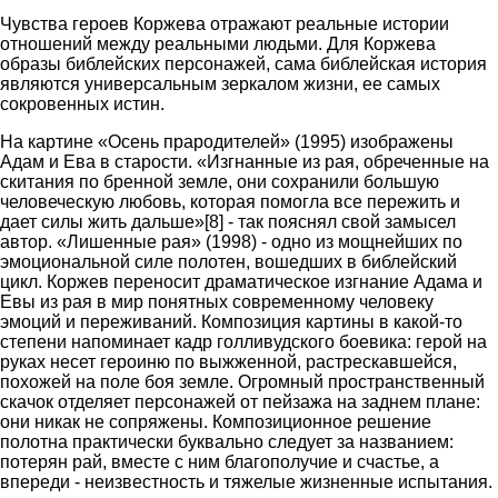
Чувства героев Коржева отражают реальные истории
отношений между реальными людьми. Для Коржева
образы библейских персонажей, сама библейская история
являются универсальным зеркалом жизни, ее самых
сокровенных истин.
На картине «Осень прародителей» (1995) изображены
Адам и Ева в старости. «Изгнанные из рая, обреченные на
скитания по бренной земле, они сохранили большую
человеческую любовь, которая помогла все пережить и
дает силы жить дальше»[8] - так пояснял свой замысел
автор. «Лишенные рая» (1998) - одно из мощнейших по
эмоциональной силе полотен, вошедших в библейский
цикл. Коржев переносит драматическое изгнание Адама и
Евы из рая в мир понятных современному человеку
эмоций и переживаний. Композиция картины в какой-то
степени напоминает кадр голливудского боевика: герой на
руках несет героиню по выжженной, растрескавшейся,
похожей на поле боя земле. Огромный пространственный
скачок отделяет персонажей от пейзажа на заднем плане:
они никак не сопряжены. Композиционное решение
полотна практически буквально следует за названием:
потерян рай, вместе с ним благополучие и счастье, а
впереди - неизвестность и тяжелые жизненные испытания.