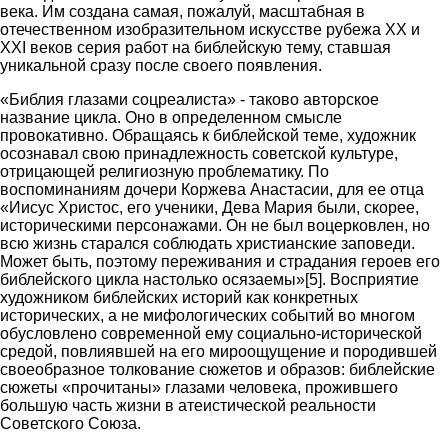
века. Им создана самая, пожалуй, масштабная в
отечественном изобразительном искусстве рубежа XX и
XXI веков серия работ на библейскую тему, ставшая
уникальной сразу после своего появления.
«Библия глазами соцреалиста» - таково авторское
название цикла. Оно в определенном смысле
провокативно. Обращаясь к библейской теме, художник
осознавал свою принадлежность советской культуре,
отрицающей религиозную проблематику. По
воспоминаниям дочери Коржева Анастасии, для ее отца
«Иисус Христос, его ученики, Дева Мария были, скорее,
историческими персонажами. Он не был воцерковлен, но
всю жизнь старался соблюдать христианские заповеди.
Может быть, поэтому переживания и страдания героев его
библейского цикла настолько осязаемы»[5]. Восприятие
художником библейских историй как конкретных
исторических, а не мифологических событий во многом
обусловлено современной ему социально-исторической
средой, повлиявшей на его мироощущение и породившей
своеобразное толкование сюжетов и образов: библейские
сюжеты «прочитаны» глазами человека, прожившего
большую часть жизни в атеистической реальности
Советского Союза.