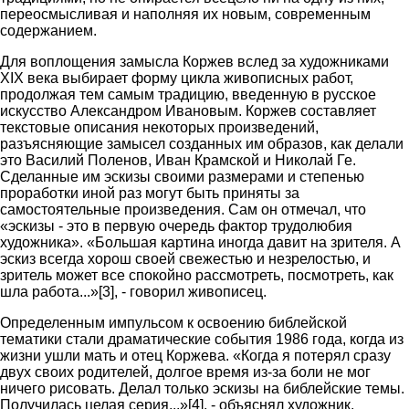
переосмысливая и наполняя их новым, современным
содержанием.
Для воплощения замысла Коржев вслед за художниками
XIX века выбирает форму цикла живописных работ,
продолжая тем самым традицию, введенную в русское
искусство Александром Ивановым. Коржев составляет
текстовые описания некоторых произведений,
разъясняющие замысел созданных им образов, как делали
это Василий Поленов, Иван Крамской и Николай Ге.
Сделанные им эскизы своими размерами и степенью
проработки иной раз могут быть приняты за
самостоятельные произведения. Сам он отмечал, что
«эскизы - это в первую очередь фактор трудолюбия
художника». «Большая картина иногда давит на зрителя. А
эскиз всегда хорош своей свежестью и незрелостью, и
зритель может все спокойно рассмотреть, посмотреть, как
шла работа...»[3], - говорил живописец.
Определенным импульсом к освоению библейской
тематики стали драматические события 1986 года, когда из
жизни ушли мать и отец Коржева. «Когда я потерял сразу
двух своих родителей, долгое время из-за боли не мог
ничего рисовать. Делал только эскизы на библейские темы.
Получилась целая серия...»[4], - объяснял художник.