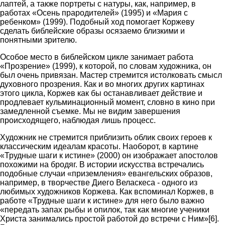
лаптей, а также портреты с натуры, как, например, в
работах «Осень прародителей» (1995) и «Мария с
ребенком» (1999). Подобный ход помогает Коржеву
сделать библейские образы осязаемо близкими и
понятными зрителю.
Особое место в библейском цикле занимает работа
«Прозрение» (1999), к которой, по словам художника, он
был очень привязан. Мастер стремится истолковать смысл
духовного прозрения. Как и во многих других картинах
этого цикла, Коржев как бы останавливает действие и
продлевает кульминационный момент, словно в кино при
замедленной съемке. Мы не видим завершения
происходящего, наблюдая лишь процесс.
Художник не стремится приблизить облик своих героев к
классическим идеалам красоты. Наоборот, в картине
«Трудные шаги к истине» (2000) он изображает апостолов
похожими на бродяг. В истории искусства встречались
подобные случаи «приземления» евангельских образов,
например, в творчестве Диего Веласкеса - одного из
любимых художников Коржева. Как вспоминал Коржев, в
работе «Трудные шаги к истине» для него было важно
«передать запах рыбы и опилок, так как многие ученики
Христа занимались простой работой до встречи с Ним»[6].