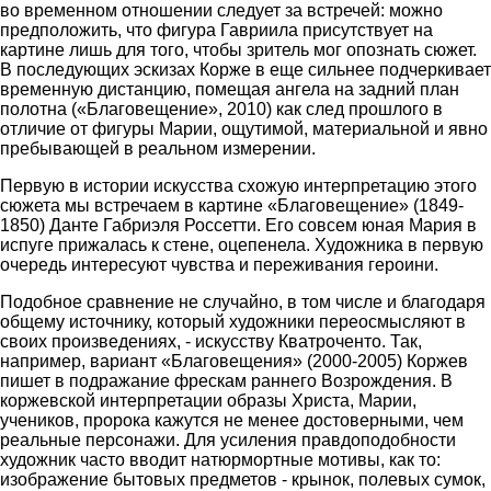
во временном отношении следует за встречей: можно
предположить, что фигура Гавриила присутствует на
картине лишь для того, чтобы зритель мог опознать сюжет.
В последующих эскизах Корже в еще сильнее подчеркивает
временную дистанцию, помещая ангела на задний план
полотна («Благовещение», 2010) как след прошлого в
отличие от фигуры Марии, ощутимой, материальной и явно
пребывающей в реальном измерении.
Первую в истории искусства схожую интерпретацию этого
сюжета мы встречаем в картине «Благовещение» (1849-
1850) Данте Габриэля Россетти. Его совсем юная Мария в
испуге прижалась к стене, оцепенела. Художника в первую
очередь интересуют чувства и переживания героини.
Подобное сравнение не случайно, в том числе и благодаря
общему источнику, который художники переосмысляют в
своих произведениях, - искусству Кватроченто. Так,
например, вариант «Благовещения» (2000-2005) Коржев
пишет в подражание фрескам раннего Возрождения. В
коржевской интерпретации образы Христа, Марии,
учеников, пророка кажутся не менее достоверными, чем
реальные персонажи. Для усиления правдоподобности
художник часто вводит натюрмортные мотивы, как то:
изображение бытовых предметов - крынок, полевых сумок,