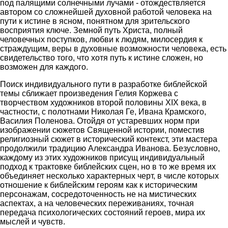
под палящими солнечными лучами - отождествляется
автором со сложнейшей духовной работой человека на
пути к истине в ясном, понятном для зрительского
восприятия ключе. Земной путь Христа, полный
человечных поступков, любви к людям, милосердия к
страждущим, веры в духовные возможности человека, есть
свидетельство того, что хотя путь к истине сложен, но
возможен для каждого.
Поиск индивидуального пути в разработке библейской
темы сближает произведения Гелия Коржева с
творчеством художников второй половины XIX века, в
частности, с полотнами Николая Ге, Ивана Крамского,
Василия Поленова. Отойдя от устаревших норм при
изображении сюжетов Священной истории, поместив
религиозный сюжет в исторический контекст, эти мастера
продолжили традицию Александра Иванова. Безусловно,
каждому из этих художников присущ индивидуальный
подход к трактовке библейских сцен, но в то же время их
объединяет несколько характерных черт, в числе которых
отношение к библейским героям как к историческим
персонажам, сосредоточенность не на мистических
аспектах, а на человеческих переживаниях, точная
передача психологических состояний героев, мира их
мыслей и чувств.