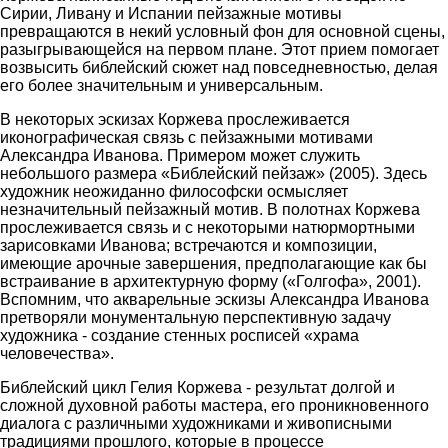
Сирии, Ливану и Испании пейзажные мотивы
превращаются в некий условный фон для основной сцены,
разыгрывающейся на первом плане. Этот прием помогает
возвысить библейский сюжет над повседневностью, делая
его более значительным и универсальным.
В некоторых эскизах Коржева прослеживается
иконографическая связь с пейзажными мотивами
Александра Иванова. Примером может служить
небольшого размера «Библейский пейзаж» (2005). Здесь
художник неожиданно философски осмысляет
незначительный пейзажный мотив. В полотнах Коржева
прослеживается связь и с некоторыми натюрмортными
зарисовками Иванова; встречаются и композиции,
имеющие арочные завершения, предполагающие как бы
встраивание в архитектурную форму («Голгофа», 2001).
Вспомним, что акварельные эскизы Александра Иванова
претворяли монументальную перспективную задачу
художника - создание стенных росписей «храма
человечества».
Библейский цикл Гелия Коржева - результат долгой и
сложной духовной работы мастера, его проникновенного
диалога с различными художниками и живописными
традициями прошлого, которые в процессе