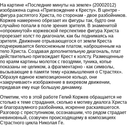
На картине «Последние минуты на земле» (20002012)
изображена сцена «Пригвождение к Кресту». В центре -
фигура распятого Христа, по сторонам - двое разбойников.
Коржев намеренно обрезает их фигуры так, будто они
случайно попали в поле зрения зрителя. В знаменитой
«опрокинутой» коржевской перспективе фигура Христа
прорезает холст по диагонали, как бы поднимаясь на
зрителя. Движение отрывающегося от земли Креста
подчеркивается белоснежным платом, наброшенным на
тело Христа. Создавая дополнительную диагональ, плат
действительно пригвождает Крест к холсту. Размещенные
по краям картины молоток с гвоздями, туника, копье
показаны не целиком, а фрагментарно - как символы,
вызывающие в памяти тему «размышления о Страстях».
Образуя единое композиционное кольцо, они
«закручивают» изображение в вихревом движении,
придавая ему еще большую динамику.
Отметим, что в этой работе Гелий Коржев обращается не
столько к теме страдания, сколько к мотиву диалога Христа
и благоразумного разбойника, искренне раскаявшегося.
Разговор с преступником, осознавшим, что рядом страдает
невиновный, созвучен происходящему в композициях
Страстного цикла Николая Ге.