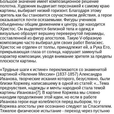
Большое значение имеет композиционное решение
полотна. Художник выдвигает персонажей к самому краю
картины, выбирает низкий горизонт. Благодаря этому
зритель как бы становится соучастником действия, а герои
оказываются почти осязаемыми. Фигуры учеников
объединены общим движением к центру, где находится
Христос. Он выделяется белизной тела и одежд и
визуально образует вершину перевернутой пирамиды,
составленной из фигур апостолов. Такую V-образную
композицию часто выбирал для своих работ Веласкес.
Христос не отделен от толпы, принадлежит ей, а Рука Его,
прикрывающая глаза от солнца, нарушает замкнутый
характер композиции, уводя внимание зрителя за пределы
плоскости картины.
«Трудные шаги к истине» перекликаются со знаменитой
картиной «Явление Мессии» (1837-1857) Александра
Иванова, творческие искания которого, безусловно, были
близки Коржеву, написавшему в одной из статей: «...Тема
предчувствия, надежды и мечты народной стала темой
картины Иванова»[7]. В картине Коржева мы словно
находим продолжение этой идеи, но если в работе
Иванова герои еще колеблются перед выбором, то у
Коржева апостолы уже осознанно следуют за Спасителем.
Тяжелое физическое испытание - переход через пустыню