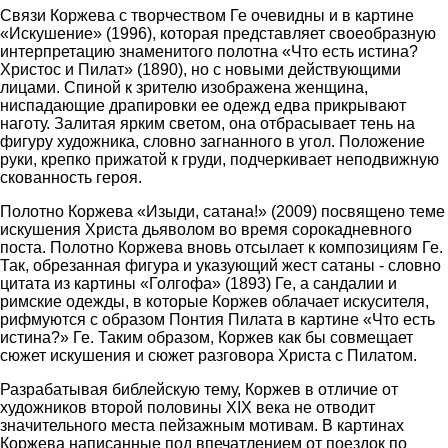
Связи Коржева с творчеством Ге очевидны и в картине
«Искушение» (1996), которая представляет своеобразную
интерпретацию знаменитого полотна «Что есть истина?
Христос и Пилат» (1890), но с новыми действующими
лицами. Спиной к зрителю изображена женщина,
ниспадающие драпировки ее одежд едва прикрывают
наготу. Залитая ярким светом, она отбрасывает тень на
фигуру художника, словно загнанного в угол. Положение
руки, крепко прижатой к груди, подчеркивает неподвижную
скованность героя.
Полотно Коржева «Изыди, сатана!» (2009) посвящено теме
искушения Христа дьяволом во время сорокадневного
поста. Полотно Коржева вновь отсылает к композициям Ге.
Так, обрезанная фигура и указующий жест сатаны - словно
цитата из картины «Голгофа» (1893) Ге, а сандалии и
римские одежды, в которые Коржев облачает искусителя,
рифмуются с образом Понтия Пилата в картине «Что есть
истина?» Ге. Таким образом, Коржев как бы совмещает
сюжет искушения и сюжет разговора Христа с Пилатом.
Разрабатывая библейскую тему, Коржев в отличие от
художников второй половины XIX века не отводит
значительного места пейзажным мотивам. В картинах
Коржева написанные под впечатлением от поездок по