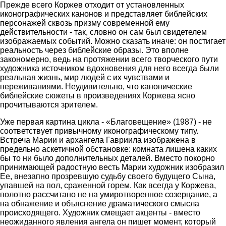
Прежде всего Коржев отходит от установленных
иконографических канонов и представляет библейских
персонажей сквозь призму современной ему
действительности - так, словно он сам был свидетелем
изображаемых событий. Можно сказать иначе: он постигает
реальность через библейские образы. Это вполне
закономерно, ведь на протяжении всего творческого пути
художника источником вдохновения для него всегда были
реальная жизнь, мир людей с их чувствами и
переживаниями. Неудивительно, что канонические
библейские сюжеты в произведениях Коржева ясно
прочитываются зрителем.
Уже первая картина цикла - «Благовещение» (1987) - не
соответствует привычному иконографическому типу.
Встреча Марии и архангела Гавриила изображена в
предельно аскетичной обстановке: комната лишена каких
бы то ни было дополнительных деталей. Вместо покорно
принимающей радостную весть Марии художник изобразил
Ее, внезапно прозревшую судьбу своего будущего Сына,
упавшей на пол, сраженной горем. Как всегда у Коржева,
полотно рассчитано не на умиротворенное созерцание, а
на обнажение и объяснение драматического смысла
происходящего. Художник смещает акценты - вместо
неожиданного явления ангела он пишет момент, который