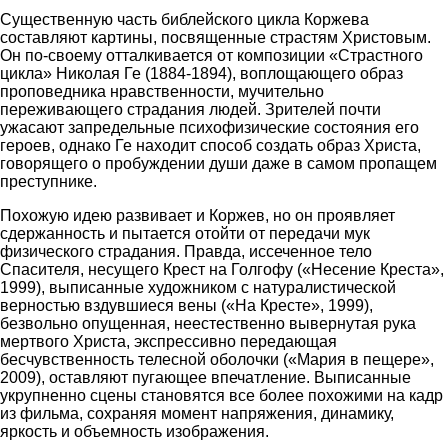
Существенную часть библейского цикла Коржева
составляют картины, посвященные страстям Христовым.
Он по-своему отталкивается от композиции «Страстного
цикла» Николая Ге (1884-1894), воплощающего образ
проповедника нравственности, мучительно
переживающего страдания людей. Зрителей почти
ужасают запредельные психофизические состояния его
героев, однако Ге находит способ создать образ Христа,
говорящего о пробуждении души даже в самом пропащем
преступнике.
Похожую идею развивает и Коржев, но он проявляет
сдержанность и пытается отойти от передачи мук
физического страдания. Правда, иссеченное тело
Спасителя, несущего Крест на Голгофу («Несение Креста»,
1999), выписанные художником c натуралистической
верностью вздувшиеся вены («На Кресте», 1999),
безвольно опущенная, неестественно вывернутая рука
мертвого Христа, экспрессивно передающая
бесчувственность телесной оболочки («Мария в пещере»,
2009), оставляют пугающее впечатление. Выписанные
укрупненно сцены становятся все более похожими на кадр
из фильма, сохраняя момент напряжения, динамику,
яркость и объемность изображения.