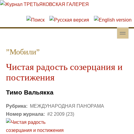
Перейти к основному содержанию
Skip to search
toggle
Вторичное меню
”Мобили”
Чистая радость созерцания и
постижения
Тимо Вальякка
Рубрика:
МЕЖДУНАРОДНАЯ ПАНОРАМА
Номер журнала:
#2 2009 (23)