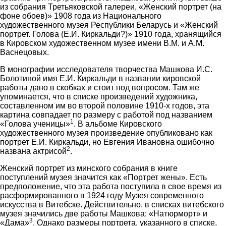
из собрания Третьяковской галереи, «Женский портрет (на
фоне обоев)» 1908 года из Национального
художественного музея Республики Беларусь и «Женский
портрет. Голова (Е.И. Киркальди?)» 1910 года, хранящийся
в Кировском художественном музее имени В.М. и А.М.
Васнецовых.
В монографии исследователя творчества Машкова И.С.
Болотиной имя Е.И. Киркальди в названии кировской
работы дано в скобках и стоит под вопросом. Там же
упоминается, что в списке произведений художника,
составленном им во второй половине 1910-х годов, эта
картина совпадает по размеру с работой под названием
1
«Голова ученицы»
. В альбоме Кировского
художественного музея произведение опубликовано как
портрет Е.И. Киркальди, но Евгения Ивановна ошибочно
2
названа актрисой
.
Женский портрет из минского собрания в книге
поступлений музея значится как «Портрет жены». Есть
предположение, что эта работа поступила в свое время из
расформированного в 1924 году Музея современного
искусства в Витебске. Действительно, в списках витебского
музея значились две работы Машкова: «Натюрморт» и
3
«Дама»
. Однако размеры портрета, указанного в списке,