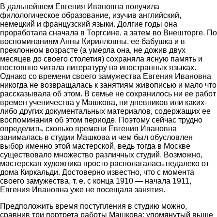
В дальнейшем Евгения Ивановна получила
филологическое образование, изучив английский,
немецкий и французский языки. Долгие годы она
проработала сначала в Торгсине, а затем во Внешторге. По
воспоминаниям Анны Кирилловны, ее бабушка и в
преклонном возрасте (а умерла она, не дожив двух
месяцев до своего столетия) сохраняла ясную память и
постоянно читала литературу на иностранных языках.
Однако со времени своего замужества Евгения Ивановна
никогда не возвращалась к занятиям живописью и мало что
рассказывала об этом. В семье не сохранилось ни ее работ
времен ученичества у Машкова, ни дневников или каких-
либо других документальных материалов, содержащих ее
воспоминания об этом периоде. Поэтому сейчас трудно
определить, сколько времени Евгения Ивановна
занималась в студии Машкова и чем был обусловлен
выбор именно этой мастерской, ведь тогда в Москве
существовало множество различных студий. Возможно,
мастерская художника просто располагалась недалеко от
дома Киркальди. Достоверно известно, что с момента
своего замужества, т. е. с конца 1910 — начала 1911,
Евгения Ивановна уже не посещала занятия.
Предположить время поступления в студию можно,
сравнив три портрета работы Машкова: упомянутый выше