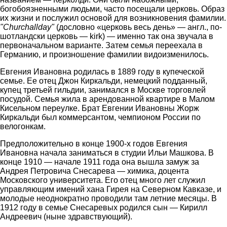
богобоязненными людьми, часто посещали церковь. Образ
их жизни и послужил основой для возникновения фамилии.
"Churchallday"
(дословно «церковь весь день» — англ., по-
шотландски церковь — kirk) — именно так она звучала в
первоначальном варианте. Затем семья переехала в
Германию, и произношение фамилии видоизменилось.
Евгения Ивановна родилась в 1889 году в купеческой
семье. Ее отец Джон Киркальди, немецкий подданный,
купец третьей гильдии, занимался в Москве торговлей
посудой. Семья жила в арендованной квартире в Малом
Кисельном переулке. Брат Евгении Ивановны Жорж
Киркальди был коммерсантом, чемпионом России по
велогонкам.
Предположительно в конце 1900-х годов Евгения
Ивановна начала заниматься в студии Ильи Машкова. В
конце 1910 — начале 1911 года она вышла замуж за
Андрея Петровича Снесарева — химика, доцента
Московского университета. Его отец много лет служил
управляющим имений хана Гирея на Северном Кавказе, и
молодые неоднократно проводили там летние месяцы. В
1912 году в семье Снесаревых родился сын — Кирилл
Андреевич (ныне здравствующий).