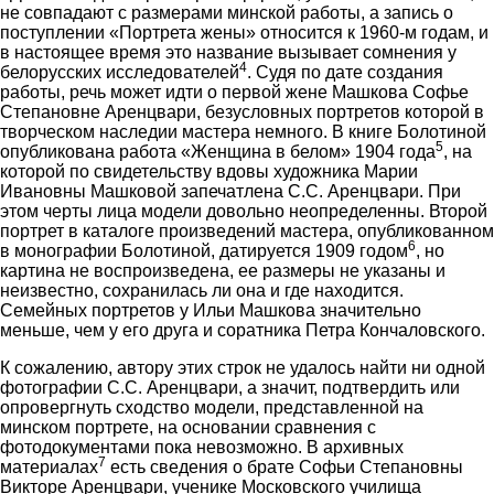
не совпадают с размерами минской работы, а запись о
поступлении «Портрета жены» относится к 1960-м годам, и
в настоящее время это название вызывает сомнения у
4
белорусских исследователей
. Судя по дате создания
работы, речь может идти о первой жене Машкова Софье
Степановне Аренцвари, безусловных портретов которой в
творческом наследии мастера немного. В книге Болотиной
5
опубликована работа «Женщина в белом» 1904 года
, на
которой по свидетельству вдовы художника Марии
Ивановны Машковой запечатлена С.С. Аренцвари. При
этом черты лица модели довольно неопределенны. Второй
портрет в каталоге произведений мастера, опубликованном
6
в монографии Болотиной, датируется 1909 годом
, но
картина не воспроизведена, ее размеры не указаны и
неизвестно, сохранилась ли она и где находится.
Семейных портретов у Ильи Машкова значительно
меньше, чем у его друга и соратника Петра Кончаловского.
К сожалению, автору этих строк не удалось найти ни одной
фотографии С.С. Аренцвари, а значит, подтвердить или
опровергнуть сходство модели, представленной на
минском портрете, на основании сравнения с
фотодокументами пока невозможно. В архивных
7
материалах
есть сведения о брате Софьи Степановны
Викторе Аренцвари, ученике Московского училища