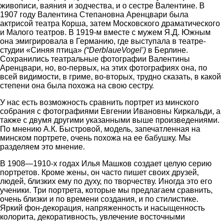
живописи, ваяния и зодчества, и о сестре Валентине. В
1907 году Валентина Степановна Аренцвари была
актрисой театра Корша, затем Московского драматического
и Малого театров. В 1919-м вместе с мужем Я.Д. Южным
она эмигрировала в Германию, где выступала в театре-
студии «Синяя птица»
(“
Der
blaue
Vogel
’)
в Берлине.
Сохранились театральные фотографии Валентины
Аренцвари, но, во-первых, на этих фотографиях она, по
всей видимости, в гриме, во-вторых, трудно сказать, в какой
степени она была похожа на свою сестру.
У нас есть возможность сравнить портрет из минского
собрания с фотографиями Евгении Ивановны Киркальди, а
также с двумя другими указанными выше произведениями.
По мнению А.К. Быстровой, модель, запечатленная на
минском портрете, очень похожа на ее бабушку. Мы
разделяем это мнение.
В 1908—1910-х годах Илья Машков создает целую серию
портретов. Кроме жены, он часто пишет своих друзей,
людей, близких ему по духу, по творчеству. Иногда это его
ученики. Три портрета, которые мы предлагаем сравнить,
очень близки и по времени создания, и по стилистике.
Яркий фон-декорация, напряженность и насыщенность
колорита, декоративность, увлечение восточными