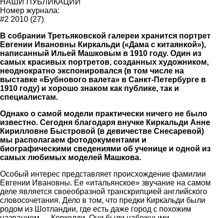
НАШИ ПУБЛИКАЦИИ
Номер журнала:
#2 2010 (27)
В собрании Третьяковской галереи хранится портрет
Евгении Ивановны Киркальди («Дама с китаянкой»),
написанный Ильей Машковым в 1910 году. Один из
самых красивых портретов, созданных художником,
неоднократно экспонировался (в том числе на
выставке «Бубнового валета» в Санкт-Петербурге в
1910 году) и хорошо знаком как публике, так и
специалистам.
Однако о самой модели практически ничего не было
известно. Сегодня благодаря внучке Киркальди Анне
Кирилловне Быстровой (в девичестве Снесаревой)
мы располагаем фотодокументами и
биографическими сведениями об ученице и одной из
самых любимых моделей Машкова.
Особый интерес представляет происхождение фамилии
Евгении Ивановны. Ее «итальянское» звучание на самом
деле является своеобразной транскрипцией английского
словосочетания. Дело в том, что предки Киркальди были
родом из Шотландии, где есть даже город с похожим
названием — Керколди. Они были набожными,