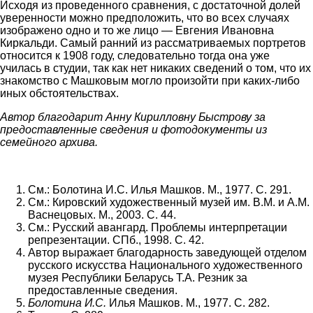
Исходя из проведенного сравнения, с достаточной долей
уверенности можно предположить, что во всех случаях
изображено одно и то же лицо — Евгения Ивановна
Киркальди. Самый ранний из рассматриваемых портретов
относится к 1908 году, следовательно тогда она уже
училась в студии, так как нет никаких сведений о том, что их
знакомство с Машковым могло произойти при каких-либо
иных обстоятельствах.
Автор благодарит Анну Кирилловну Быстрову за
предоставленные сведения и фотодокументы из
семейного архива.
См.: Болотина И.С. Илья Машков. М., 1977. С. 291.
См.: Кировский художественный музей им. В.М. и А.М.
Васнецовых. М., 2003. С. 44.
См.: Русский авангард. Проблемы интерпретации
репрезентации. СПб., 1998. С. 42.
Автор выражает благодарность заведующей отделом
русского искусства Национального художественного
музея Республики Беларусь Т.А. Резник за
предоставленные сведения.
Болотина И.С.
Илья Машков. М., 1977. С. 282.