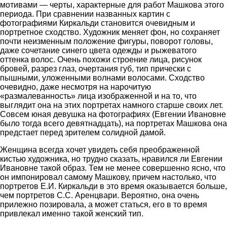
мотивами — черты, характерные для работ Машкова этого
периода. При сравнении названных картин с
фотографиями Киркальди становится очевидным и
портретное сходство. Художник меняет фон, но сохраняет
почти неизменным положение фигуры, поворот головы,
даже сочетание синего цвета одежды и рыжеватого
оттенка волос. Очень похожи строение лица, рисунок
бровей, разрез глаз, очертания губ, тип прически с
пышными, уложенными волнами волосами. Сходство
очевидно, даже несмотря на нарочитую
«размалеванность» лица изображенной и на то, что
выглядит она на этих портретах намного старше своих лет.
Совсем юная девушка на фотографиях (Евгении Ивановне
было тогда всего девятнадцать), на портретах Машкова она
предстает перед зрителем солидной дамой.
Женщина всегда хочет увидеть себя преображенной
кистью художника, но трудно сказать, нравился ли Евгении
Ивановне такой образ. Тем не менее совершенно ясно, что
он импонировал самому Машкову, причем настолько, что
портретов Е.И. Киркальди в это время оказывается больше,
чем портретов С.С. Аренцвари. Вероятно, она очень
прилежно позировала, а может статься, его в то время
привлекал именно такой женский тип.