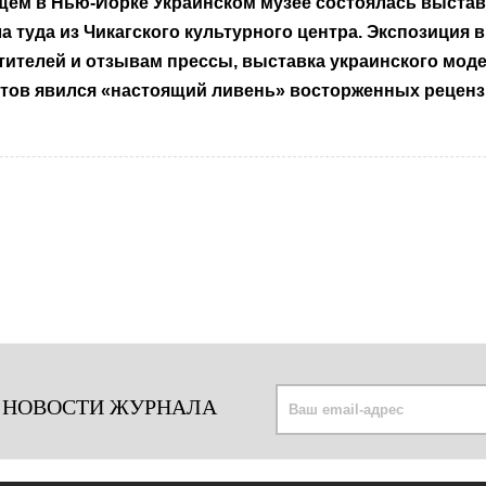
ем в Нью-Йорке Украинском музее состоялась выставк
ла туда из Чикагского культурного центра. Экспозиция 
тителей и отзывам прессы, выставка украинского мод
стов явился «настоящий ливень» восторженных рецен
 НОВОСТИ ЖУРНАЛА