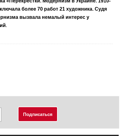
а «Перекрестки. Модернизм в Украине. 1910-
включала более 70 работ 21 художника. Судя
ернизма вызвала немалый интерес у
зий
.