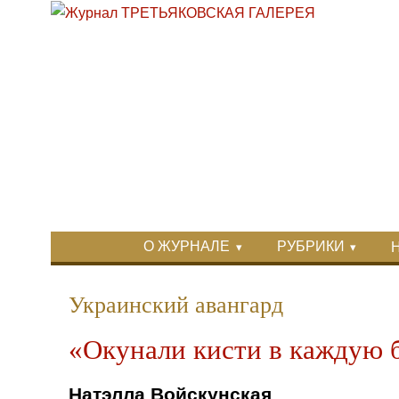
Перейти к основному содержанию
Skip to search
Primary menu
О ЖУРНАЛЕ
РУБРИКИ
Вторичное меню
Украинский авангард
«Окунали кисти в каждую б
Натэлла Войскунская