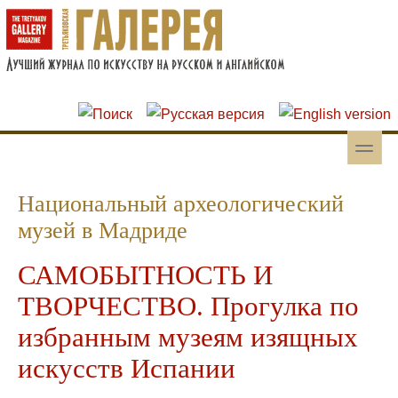
Перейти к основному содержанию
Skip to search
toggle
Вторичное меню
Национальный археологический
музей в Мадриде
САМОБЫТНОСТЬ И
ТВОРЧЕСТВО. Прогулка по
избранным музеям изящных
искусств Испании