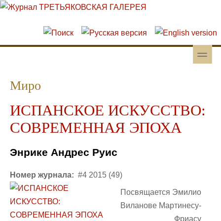
Перейти к основному содержанию
Skip to search
toggle
Вторичное меню
Миро
ИСПАНСКОЕ ИСКУССТВО:
СОВРЕМЕННАЯ ЭПОХА
Энрике Андрес Руис
Номер журнала:
#4 2015 (49)
Посвящается Эмилио
Виланове Мартинесу-
Фриасу