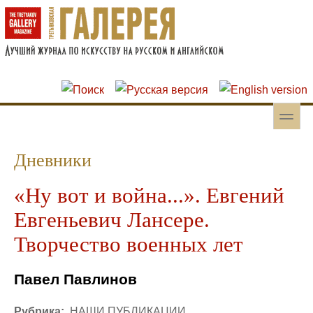
Перейти к основному содержанию
Skip to search
toggle
Вторичное меню
Дневники
«Ну вот и война...». Евгений
Евгеньевич Лансере.
Творчество военных лет
Павел Павлинов
Рубрика:
НАШИ ПУБЛИКАЦИИ