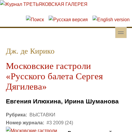
Перейти к основному содержанию
Skip to search
toggle
Вторичное меню
Дж. де Кирико
Московские гастроли
«Русского балета Сергея
Дягилева»
Евгения Илюхина, Ирина Шуманова
Рубрика:
ВЫСТАВКИ
Номер журнала:
#3 2009 (24)