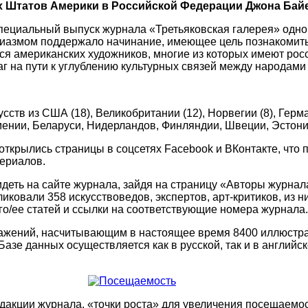
 Штатов Америки в Российской Федерации Джона Бай
пециальный выпуск журнала «Третьяковская галерея» одно
иазмом поддержало начинание, имеющее цель познакомить 
 американских художников, многие из которых имеют росси
аг на пути к углублению культурных связей между народам
ств из США (18), Великобритании (12), Норвегии (8), Герман
з Армении, Беларуси, Нидерландов, Финляндии, Швеции, Эстон
 открылись страницы в соцсетях Facebook и ВКонтакте, что 
ериалов.
идеть на сайте журнала, зайдя на страницу «Авторы журнал
бликовали 358 искусствоведов, экспертов, арт-критиков, из 
го/ее статей и ссылки на соответствующие номера журнала.
ражений, насчитывающим в настоящее время 8400 иллюстр
азе данных осуществляется как в русской, так и в английск
едакции журнала, «точки роста» для увеличения посещаемос