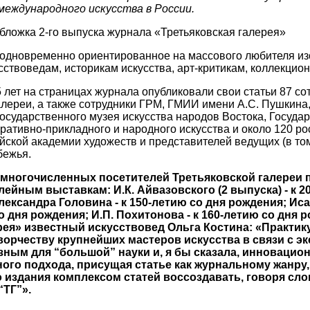
международного искусства в России.
 одновременно ориентированное на массового любителя изо
твоведам, историкам искусства, арт-критикам, коллекцион
5 лет на страницах журнала опубликовали свои статьи 87 со
алереи, а также сотрудники ГРМ, ГМИИ имени А.С. Пушкин
осударственного музея искусства народов Востока, Государ
ативно-прикладного и народного искусства и около 120 ро
ийской академии художеств и представителей ведущих (в т
бежья.
 многочисленных посетителей Третьяковской галереи 
йным выставкам: И.К. Айвазовского (2 выпуска) - к 2
лександра Головина - к 150-летию со дня рождения; Иса
о дня рождения; И.П. Похитонова - к 160-летию со дня р
ея» известный искусствовед Ольга Костина: «Практик
орчеству крупнейших мастеров искусства в связи с э
ным для “большой” науки и, я бы сказала, инновацио
ного подхода, присущая статье как журнальному жанр
издания комплексом статей воссоздавать, говоря слова
“ТГ”».