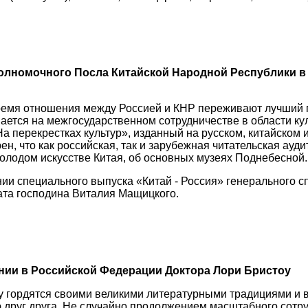
олномочного Посла Китайской Народной Республики в
время отношения между Россией и КНР переживают лучший 
вается на межгосударственном сотрудничестве в области к
а перекрестках культур», изданный на русском, китайском и
н, что как российская, так и зарубежная читательская ауд
олодом искусстве Китая, об основных музеях Поднебесной.
ании специального выпуска «Китай - Россия» генерального 
ата господина Виталия Мащицкого.
ии в Российской Федерации Доктора Лори Бристоу
у гордятся своими великими литературными традициями и 
ю друг друга. Не случайно продолжением масштабного сотр