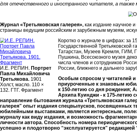
для отечественного и иностранного читателя, а также 
Журнал «Третьяковская галерея»,
как издание научное и
страницы ведущим российским и зарубежным музеям, искусс
Коротко о журнале в цифрах: за 1
Государственной Третьяковской г
Татарстан, Музеев Кремля, ГИМ, Г
Пушкина, Всесоюзного музея декор
числа членов и сотрудников Росс
И.Е. РЕПИН.
Портрет
России, ближнего и дальнего зару
Павла Михайловича
Особым спросом у читателей и
Третьякова.
1901
приуроченные к знаковым юбиле
Холст, масло. 110 ×
к 150-летию со дня рождения; А
132. ГТГ. Фрагмент
Архипа Куинджи - к 175-летию с
направление бытования журнала «Третьяковская галер
галерея” опыт издания спецвыпусков, посвященных тв
юбилейными выставками, является интересным, полез
журналу как виду издания, и возможность фрагментар
личности автора. Способность номера периодического 
успешно и плодотворно “эксплуатируется” редакцией 