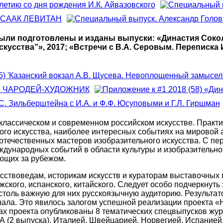
ыли подготовлены и изданы выпуски: «Династия Соколо
усства”», 2017; «Встречи с В.А. Серовым. Переписка 
классическом и современном российском искусстве. Практ
о искусства, наиболее интересных событиях на мировой а
отечественных мастеров изобразительного искусства. С пе
дународных событий в области культуры и изобразительного
ющих за рубежом.
сствоведам, историкам искусств и кураторам выставочных п
ежского, испанского, китайского. Следует особо подчеркнут
 столь важную для них русскоязычную аудиторию. Результа
ала. Это явилось залогом успешной реализации проекта «Н
ах проекта опубликованы 8 тематических спецвыпусков жу
 (2 выпуска), Италией, Швейцарией, Норвегией, Испанией,