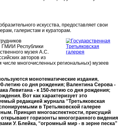
бразительного искусства, предоставляет свои
ерам, галеристам и кураторам.
трудников
а, ГМИИ Республики
ственного музея А.С.
ссийских авторов из
ом числе многочисленных региональных) музеев
пользуются монотематические издания,
00-летию со дня рождения; Валентина Серова -
ака Левитана - к 150-летию со дня рождения;
ождения. Вот как характеризует это
уемый редакцией журнала “Третьяковская
кспонируемыми в Третьяковской галерее
нным. Принцип многоаспектности, присущий
у, открывают горизонты многогранного видения
ми У. Блейка, “огромный мир - в зерне песка”