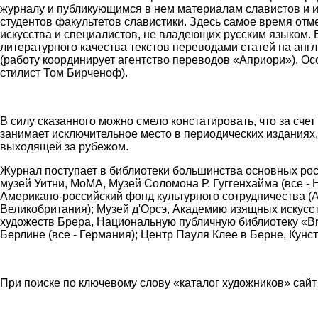
журналу и публикующимся в нем материалам славистов и ис
студентов факультетов славистики. Здесь самое время отм
искусства и специалистов, не владеющих русским языком. В
литературного качества текстов переводами статей на анг
(работу координирует агентство переводов «Априори»). Ос
стилист Том Бирченоф).
В силу сказанного можно смело констатировать, что за счет
занимает исключительное место в периодических изданиях, 
выходящей за рубежом.
Журнал поступает в библиотеки большинства основных росс
музей Уитни, МоМА, Музей Соломона Р. Гуггенхайма (все -
Американо-российский фонд культурного сотрудничества (AR
Великобритания); Музей д'Орсэ, Академию изящных искусс
художеств Брера, Национальную публичную библиотеку «Brai
Берлине (все - Германия); Центр Пауля Клее в Берне, Кунс
При поиске по ключевому слову «каталог художников» сайт жу