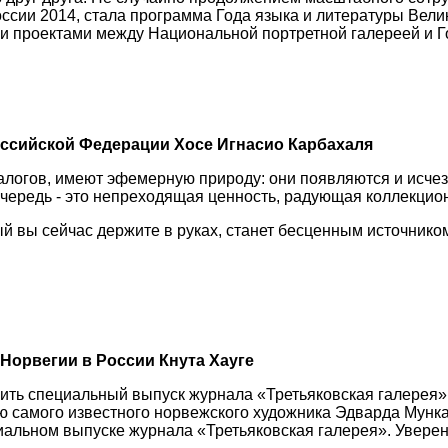
ссии 2014, стала программа Года языка и литературы Велик
 проектами между Национальной портретной галереей и Го
ссийской Федерации Хосе Игнасио Карбахаля
талогов, имеют эфемерную природу: они появляются и исчез
очередь - это непреходящая ценность, радующая коллекцио
ый вы сейчас держите в руках, станет бесценным источнико
Норвегии в России Кнута Хауге
ить специальный выпуск журнала «Третьяковская галерея» «
самого известного норвежского художника Эдварда Мунка. 
циальном выпуске журнала «Третьяковская галерея». Увере