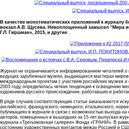
В качестве монотематических приложений к журналу б
вокзал А.В. Щусева. Невоплощенный замысел “Мира иск
Г.Л. Гиршман», 2015, и другие.
Журнал не ограничивается информированием читателей о 
ведущих зарубежных музеях, выдающихся мастерах мировог
международным проектам с участием российских музеев и 
2003 году, определилась четкая тенденция к освещению меж
художников русского происхождения, работавших и работа
В ряде случаев соответствующие статьи заказываются иску
английского, французского, немецкого, итальянского, норв
публикациях в журнале в связи с возможностью выхода на
авторов, помещенных в вышедших за 15 лет выпусках журн
журнала «Третьяковская галерея» Фонда «ГРАНИ». В рамк
состоянию художественных контактов между Россией и США