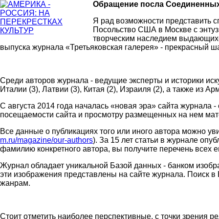
Обращение посла Соединенных
Я рад возможности представить с
Посольство США в Москве с энтуз
творческим наследием выдающихся
выпуска журнала «Третьяковская галерея» - прекрасный ш
Среди авторов журнала - ведущие эксперты и историки искус
Италии (3), Латвии (3), Китая (2), Израиля (2), а также и
С августа 2014 года началась «новая эра» сайта журнала -
посещаемости сайта и просмотру размещенных на нем мат
Все данные о публикациях того или иного автора можно ув
m.ru/magazine/our-authors
). За 15 лет статьи в журнале опу
фамилию конкретного автора, вы получите перечень всех е
Журнал обладает уникальной Базой данных - банком изоб
эти изображения представлены на сайте журнала. Поиск в Б
жанрам.
Стоит отметить наиболее перспективные, с точки зрения р