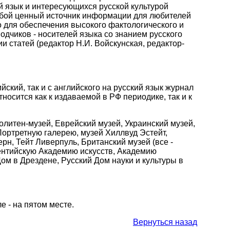
й язык и интересующихся русской культурой
собой ценный источник информации для любителей
то для обеспечения высокого фактологического и
дчиков - носителей языка со знанием русского
 статей (редактор Н.И. Войскунская, редактор-
йский, так и с английского на русский язык журнал
осится как к издаваемой в РФ периодике, так и к
литен-музей, Еврейский музей, Украинский музей,
Портретную галерею, музей Хиллвуд Эстейт,
рн, Тейт Ливерпуль, Британский музей (все -
рентийскую Академию искусств, Академию
ом в Дрездене, Русский Дом науки и культуры в
е - на пятом месте.
Вернуться назад