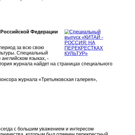
 Российской Федерации
период за всю свою
ультуры. Специальный
 английском языках, -
итория журнала найдет на страницах специального
спонсора журнала «Третьяковская галерея»,
всегда с большим уважением и интересом
удничества, которым был отмечен перекрестный