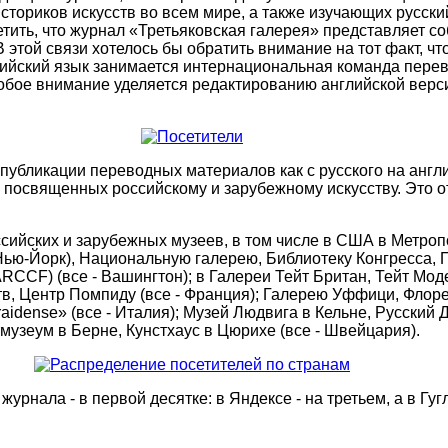
ториков искусств во всем мире, а также изучающих русски
етить, что журнал «Третьяковская галерея» представляет 
 этой связи хотелось бы обратить внимание на тот факт, ч
лийский язык занимается интернациональная команда перево
обое внимание уделяется редактированию английской версии
 публикации переводных материалов как с русского на англи
посвященных российскому и зарубежному искусству. Это отн
ийских и зарубежных музеев, в том числе в США в Метропо
 Нью-Йорк), Национальную галерею, Библиотеку Конгресса, 
CCF) (все - Вашингтон); в Галереи Тейт Британ, Тейт Моде
тв, Центр Помпиду (все - Франция); Галерею Уффици, Фло
dense» (все - Италия); Музей Людвига в Кельне, Русский Д
тмузеум в Берне, Кунстхаус в Цюрихе (все - Швейцария).
рнала - в первой десятке: в Яндексе - на третьем, а в Гугл