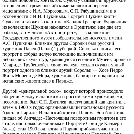
больше подобных контактов. Сулоагу связывали дружеские
отношения с тремя российскими коллекционерами-
меценатами: с И.А. Морозовым, С.П. Рябушинским и в
особенности с И.И. Щукиным. Портрет Щукина кисти
Сулоаги, а также его картина «Карлик Грегорио, бурдючник»
из коллекции Щукина находятся в Эрмитаже; еще две его
работы, в том числе «Автопортрет», — в коллекции
Государственного музея изобразительных искусств имени
А.С. Пушкина. Близким другом Сорольи был русский
художник Павел (Паоло) Трубецкой. Соролья написал его
портрет и собрал целую коллекцию выполненных им
небольших скульптур, хранящуюся сегодня в Музее Сорольи в
Мадриде. Трубецкой, в свою очередь, создал скульптурный
портрет одного из близких друзей Сорольи — Хосе Педро
Жиль Морено де Мора, художника, банкира и покровителя
испанских живописцев в Париже.
Другой «центральной осью», вокруг которой происходило
общение между испанскими и российскими художниками,
несомненно, был С.П. Дягилев, выступавший как критик, а
затем в 1900-х годах организовавший постановки русского
балета в Париже. Испанский критик Палома Эстебан Лиль
писала об Англаде: «Настоящим поворотным пунктом в его
стиле, настолько очевидным в Портрете Сони де Кламери
(лежа), стал 1909 год, когда в Париж прибыли участники