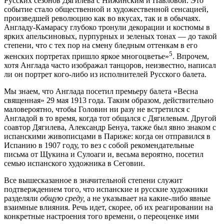
Русских сезонов Дягилева с Нижинским и Павловой. Это
событие стало общественной и художественной сенсацией,
произведшей революцию как во вкусах, так и в обычаях.
Англаду-Камарасу глубоко тронули декорации и костюмы в
ярких апельсиновых, пурпурных и зеленых тонах — до такой
степени, что с тех пор на смену бледным оттенкам в его
5
женских портретах пришло яркое многоцветье»
. Впрочем,
хотя Англада часто изображал танцоров, неизвестно, написал
ли он портрет кого-либо из исполнителей Русского балета.
Мы знаем, что Англада посетил премьеру балета «Весна
священная» 29 мая 1913 года. Таким образом, действительно
маловероятно, чтобы Головин ни разу не встретился с
Англадой в то время, когда тот общался с Дягилевым. Другой
соавтор Дягилева, Александр Бенуа, также был явно знаком с
испанскими живописцами в Париже: когда он отправился в
Испанию в 1907 году, то вез с собой рекомендательные
письма от Щукина и Сулоаги и, весьма вероятно, посетил
семью испанского художника в Сеговии.
Все вышесказанное в значительной степени служит
подтверждением того, что испанские и русские художники
разделяли
общую среду,
а не указывает на какие-либо явные
взаимные влияния. Речь идет, скорее, об их реагировании на
конкретные настроения того времени, о переоценке ими