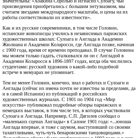
значительны: «Хоакина Соролью и Игнасио Сулоагу, чьи
произведения приобретались с большим энтузиазмом, мы
считаем звездами международного масштаба, и цены на их
работы соответствовали их известности».
Как и их русские современники, в том числе Головин,
испанские живописцы учились в независимых парижских
художественных школах: Сулоага и Англада в Академии
Жюлиана и Академии Коларосси, где Англада позже, начиная
с 1900 года, время от времени преподавал. В случае Головина
мы можем только гадать, сталкивался ли он с Англадой в
Академии Коларосси в 1896-1897 годах, когда оба числились
студентами: русский художник о какой-либо подобной
встрече в мемуарах не упоминает.
Тем не менее Головин, конечно, знал о работах и Сулоаги и
Англады (сейчас их имена почти не известны за пределами, да
и в самой Испании) из публикаций в российских
художественных журналах. С 1901 по 1904 год «Мир
искусства» публиковал подробные обзоры парижских и
немецких выставок, в том числе тех, в которых участвовали
Сулоага и Англада. Например, С.П. Дягилев сообщал о
«маленьких сценах Англады» в Салоне 1901 года: «...юноша
Англада впервые, и тоже с шумом, выступивший со своими
талантливыми, чуть-чуть бенаровскими танцовщицами.»