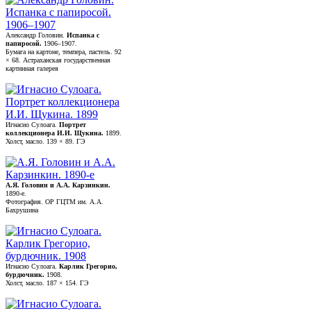
Александр Головин.
Испанка с
папиросой.
1906–1907.
Бумага на картоне, темпера, пастель. 92
× 68. Астраханская государственная
картинная галерея
Игнасио Сулоага.
Портрет
коллекционера И.И. Щукина.
1899.
Холст, масло. 139 × 89. ГЭ
А.Я. Головин и А.А. Карзинкин.
1890-е.
Фотография. ОР ГЦТМ им. А.А.
Бахрушина
Игнасио Сулоага.
Карлик Грегорио,
бурдючник.
1908.
Холст, масло. 187 × 154. ГЭ