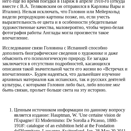
него еще во время поездки в Париж в апреле 1910-го (откуда
вместе с В.А. Теляковским он отправился в Карловы Вары и
Италию). Нельзя исключать, что Головин или Мейерхольд
видели репродукцию картины позже, но, если учесть
выразительность ее цвета и в особенности убедительные
художественные качества, маловероятно, чтобы черно-белая
фотография работы Англады могла произвести такое
впечатление.
Исследование связи Головина с Испанией способно
дополнить биографические сведения о художнике и даже
объяснить его психологическую природу. Ее загадка
заключается в отсутствии подробностей, касающихся
описания такой значительной части его жизни во «Встречах и
впечатлениях». Будем надеяться, что дальнейшее изучение
архивных материалов как испанских, так и русских деятелей
культуры, с которыми Головин либо был, либо вполне
мог
быть
связан, прольет больше света на эту историю.
Ценным источником информации по данному вопросу
является издание: Hauptman, W. 'Une certaine vision de
l'Espagne// El Modernismo: De Sorolla a Picasso, 1880-
1918': catalogue of an exhibition held at the Fondation
del'Hermitage, Lausanne, Switzerland, Jan. 28-May 29 2011.