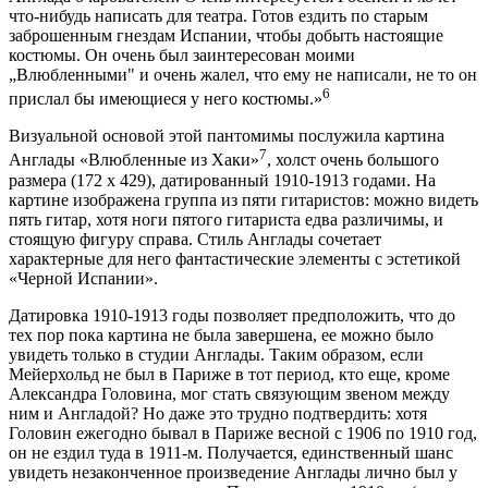
что-нибудь написать для театра. Готов ездить по старым
заброшенным гнездам Испании, чтобы добыть настоящие
костюмы. Он очень был заинтересован моими
„Влюбленными" и очень жалел, что ему не написали, не то он
6
прислал бы имеющиеся у него костюмы.»
Визуальной основой этой пантомимы послужила картина
7
Англады «Влюбленные из Хаки»
, холст очень большого
размера (172 х 429), датированный 1910-1913 годами. На
картине изображена группа из пяти гитаристов: можно видеть
пять гитар, хотя ноги пятого гитариста едва различимы, и
стоящую фигуру справа. Стиль Англады сочетает
характерные для него фантастические элементы с эстетикой
«Черной Испании».
Датировка 1910-1913 годы позволяет предположить, что до
тех пор пока картина не была завершена, ее можно было
увидеть только в студии Англады. Таким образом, если
Мейерхольд не был в Париже в тот период, кто еще, кроме
Александра Головина, мог стать связующим звеном между
ним и Англадой? Но даже это трудно подтвердить: хотя
Головин ежегодно бывал в Париже весной с 1906 по 1910 год,
он не ездил туда в 1911-м. Получается, единственный шанс
увидеть незаконченное произведение Англады лично был у