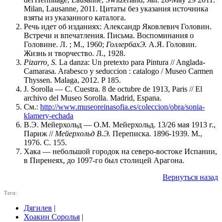
Milan, Lausanne, 2011. Цитаты без указания источника
взяты из указанного каталога.
Речь идет об изданиях: Александр Яковлевич Головин.
Встречи и впечатления. Письма. Воспоминания о
Головине. Л. ; М., 1960;
ГоллербахЭ.
А.Я. Головин.
Жизнь и творчество. Л., 1928.
Pizarro
,
S.
La danza: Un pretexto para Pintura // Anglada-
Camarasa. Arabesco y seduccion : catalogo / Museo Carmen
Thyssen. Malaga, 2012. P 185.
J. Sorolla — C. Cuestra. 8 de octubre de 1913, Paris // El
archivo del Museo Sorolla. Madrid, Espana.
См.:
http://www.museoreinasofia.es/coleccion/obra/sonia-
klamery-echada
В.Э. Мейерхольд — О.М. Мейерхольд. 13/26 мая 1913 г.,
Париж //
Мейерхольд В.Э.
Переписка. 1896-1939. М.,
1976. С. 155.
Хака — небольшой городок на северо-востоке Испании,
в Пиренеях, до 1097-го был столицей Арагона.
Вернуться назад
Теги:
Дягилев
|
Хоакин Соролья
|