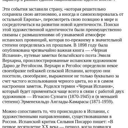
Эти события заставили страну, «которая решительно
сохраняла свою автономию, а иногда и самоизолировалась от
остальной Европы», пересмотреть свою позицию в мире и
сосредоточиться на развитии новой идентичности. Поиски
этой художественной идентичности были преимущественно
связаны с размышлениями об узнаваемой атмосфере
испанских провинций, которая по-прежнему в значительной
степени определялась их прошлым. В 1898 году была
опубликована чрезвычайно важная книга — «Черная
Испания», путевые заметки бельгийского поэта Эмиля
Верхарна, проиллюстрированные испанским художником
Дарио де Регойосом. Верхарн и Регойос определили некое
своеобразие пейзажей сельской Испании, которую они
посетили, своеобразие, выраженное не только буквально за
счет частого использования черного цвета, но и в самом
настроении заметок. Родился термин «Черная Испания»,
который будет применяться чаще всего в связи с работой двух
художников — Игнасио Сулоаги (1870-1945) и (в меньшей
степени) Эрменехильдо Англады-Камарасы (1871-1959).
Можно сопоставить то, что происходило в Испании, с
художественными направлениями, существовавшими в
России. Испанский критик Сильвия Писарро пишет: «В
первое десятилетие XX века — период, когда появился