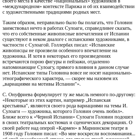
своего места в качестве «национальных» художников в
«международном» контексте Парижа и об их взаимодействии
с художественными традициями родных мест.
Таким образом, неправильно было бы полагать, что Головин
заимствовал нечто в работах Сулоаги, справедливее сказать,
что его собственные живописные впечатления от Испании
существуют в неком диалоге с испанскими художниками, в
частности с Сулоагой. Голлербах писал: «Испанские
живописцы не произвели особенного впечатление на
художника. И хотя в некоторых его произведениях
встречаются порою фигуры и пейзажи, отдаленно
напоминающие Сулоагу, прямого влияния в данном случае
нет. Испанские типы Головина вовсе не носят национально-
этнографического характера, — скорее мы назовем их
„вариациями на мотивы Испании"».
С. Онуфриева формулирует ту же мысль немного по-другому:
«Некоторые из этих картин, например „Испанская
крестьянка", являются своего рода вариациями на темы И.
Сулоаги — художника, которого Головин очень любил».
Ближе всего к «Черной Испании» Сулоаги Головин подошел
в своих театральных костюмах и сценических декорациях. О
своей работе над оперой «Кармен» в Мариинском театре в
1908 году Головин писал: «Во мне воскресли воспоминания...