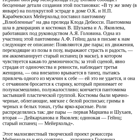
бесценные детали создания этой постановки: «В ту же зиму (в
январе) на полукруглой эстраде в доме О.К. и Н.П.
Карабчевских Мейерхольд поставил пантомиму
„Влюбленные" на два прелюда Клода Дебюсси. Пантомима
шла в декорациях и костюмах В. Шухаева и А. Яковлева,
работавших под руководством А.Я. Головина. Одна из
участниц этой пантомимы А.Ф. Гейнц дала в письме к нам
следующее ее описание: Появляются две пары; их движения,
переходящие из позы в позу, выражают страсть и радость, —
им аккомпанирует старый испанец (в маске), в котором
чувствуется какая-то демоничность; за этой сценой, явно
страдая от одиночества и ревности, наблюдает третья
женщина, — она внезапно врывается в танец, пытаясь
привлечь одного из мужчин к себе — ей это не удается, и она
с отчаянием бросается к старику, который принимает ее
полунасмешливо, полужалостливо; кончается пантомима
застывшей пластической группой. Костюмы были мрачно-
черные, облегающие, мягкие с белой росписью; гримы в
черных и белых тонах, губы ярко-красные. Роли
распределялись так: две пары — первая Маршева и Шухаев,
вторая — Дейкарханова и Яковлев; одинокая — Гейнц;
старый испанец — Мейерхольд».
Этот малоизвестный творческий проект режиссера
Мейерхольда и его соавтора — художника Головина,