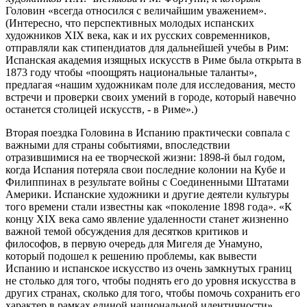
Головин «всегда относился с величайшим уважением».
(Интересно, что перспективных молодых испанских
художников XIX века, как и их русских современников,
отправляли как стипендиатов для дальнейшей учебы в Рим:
Испанская академия изящных искусств в Риме была открыта в
1873 году чтобы «поощрять национальные таланты»,
предлагая «нашим художникам поле для исследования, место
встречи и проверки своих умений в городе, который навечно
останется столицей искусств, - в Риме».)
Вторая поездка Головина в Испанию практически совпала с
важными для страны событиями, впоследствии
отразившимися на ее творческой жизни: 1898-й был годом,
когда Испания потеряла свои последние колонии на Кубе и
Филиппинах в результате войны с Соединенными Штатами
Америки. Испанские художники и другие деятели культуры
того времени стали известны как «поколение 1898 года». «К
концу XIX века само явление удаленности станет жизненно
важной темой обсуждения для десятков критиков и
философов, в первую очередь для Мигеля де Унамуно,
который подошел к решению проблемы, как вывести
Испанию и испанское искусство из очень замкнутых границ
не столько для того, чтобы поднять его до уровня искусства в
других странах, сколько для того, чтобы помочь сохранить его
характер в рамках единой национальной идентичности».