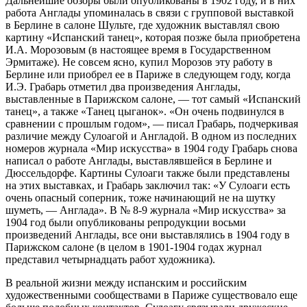
Дальнейшие обзоры были опубликованы в 1902 году, и в них
работа Англады упоминалась в связи с групповой выставкой
в Берлине в салоне Шульте, где художник выставлял свою
картину «Испанский танец», которая позже была приобретена
И.А. Морозовым (в настоящее время в Государственном
Эрмитаже). Не совсем ясно, купил Морозов эту работу в
Берлине или приобрел ее в Париже в следующем году, когда
И.Э. Грабарь отметил два произведения Англады,
выставленные в Парижском салоне, — тот самый «Испанский
танец», а также «Танец цыганок». «Он очень подвинулся в
сравнении с прошлым годом», — писал Грабарь, подчеркивая
различие между Сулоагой и Англадой. В одном из последних
номеров журнала «Мир искусства» в 1904 году Грабарь снова
написал о работе Англады, выставлявшейся в Берлине и
Дюссельдорфе. Картины Сулоаги также были представлены
на этих выставках, и Грабарь заключил так: «У Сулоаги есть
очень опасный соперник, тоже начинающий не на шутку
шуметь, — Англада». В № 8-9 журнала «Мир искусства» за
1904 год были опубликованы репродукции восьми
произведений Англады, все они выставлялись в 1904 году в
Парижском салоне (в целом в 1901-1904 годах журнал
представил четырнадцать работ художника).
В реальной жизни между испанским и российским
художественными сообществами в Париже существовало еще