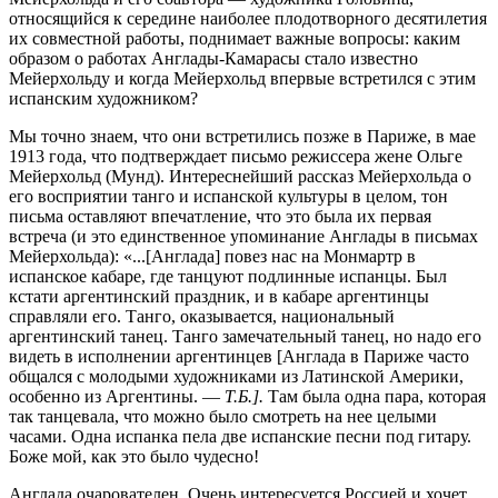
относящийся к середине наиболее плодотворного десятилетия
их совместной работы, поднимает важные вопросы: каким
образом о работах Англады-Камарасы стало известно
Мейерхольду и когда Мейерхольд впервые встретился с этим
испанским художником?
Мы точно знаем, что они встретились позже в Париже, в мае
1913 года, что подтверждает письмо режиссера жене Ольге
Мейерхольд (Мунд). Интереснейший рассказ Мейерхольда о
его восприятии танго и испанской культуры в целом, тон
письма оставляют впечатление, что это была их первая
встреча (и это единственное упоминание Англады в письмах
Мейерхольда): «...[Англада] повез нас на Монмартр в
испанское кабаре, где танцуют подлинные испанцы. Был
кстати аргентинский праздник, и в кабаре аргентинцы
справляли его. Танго, оказывается, национальный
аргентинский танец. Танго замечательный танец, но надо его
видеть в исполнении аргентинцев [Англада в Париже часто
общался с молодыми художниками из Латинской Америки,
особенно из Аргентины. —
Т.Б.].
Там была одна пара, которая
так танцевала, что можно было смотреть на нее целыми
часами. Одна испанка пела две испанские песни под гитару.
Боже мой, как это было чудесно!
Англада очарователен. Очень интересуется Россией и хочет