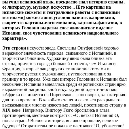
выучил испанский язык, прекрасно знал историю страны,
ее литературу, музыку, искусство... [Его картины на
испанские сюжеты и театральные работы с испанскими
мотивами] можно лишь условно назвать жанровыми,
скорее это картины-воспоминания, картины-фантазии, в
которых Головин выразил свое живописное видение
Испании, свое чувствование испанского национального
характера».
Эти строки
искусствоведа Светланы Онуфриевой
хорошо
выражают значимость периода, связанного с Испанией, в
творчестве Головина. Художнику явно была близка эта
страна, причем в гораздо большей степени, чем Италия и
Франция, которые чаще других становились темами в
творчестве русских художников, путешествовавших за
границу в то время. Уже сам интерес Головина к Испании был
необычен; Испания выделялась среди европейских стран ярко
выраженной национальной и культурной идентичностью.
«Африка начинается на Пиренеях» — поговорка, характерная
для того времени. В какой-то степени ее смысл раскрывают
высказывания многих известных людей, посетивших страну в
XIX веке. Например, Виктору Гюго бросились в глаза
противоречия, местные контрасты: «О, ветхая Испания! О,
новая страна! Великая история, великое прошлое, великое
будущее! Отвратительное и жалкое настоящее! О, убожество!