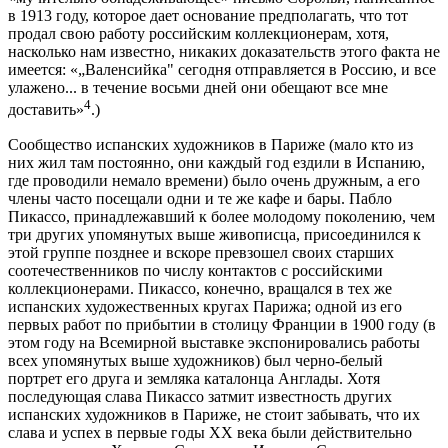
в 1913 году, которое дает основание предполагать, что тот
продал свою работу российским коллекционерам, хотя,
насколько нам известно, никаких доказательств этого факта не
имеется: «„Валенсийка" сегодня отправляется в Россию, и все
улажено... в течение восьми дней они обещают все мне
4
доставить»
.)
Сообщество испанских художников в Париже (мало кто из
них жил там постоянно, они каждый год ездили в Испанию,
где проводили немало времени) было очень дружным, а его
члены часто посещали одни и те же кафе и бары. Пабло
Пикассо, принадлежавший к более молодому поколению, чем
три других упомянутых выше живописца, присоединился к
этой группе позднее и вскоре превзошел своих старших
соотечественников по числу контактов с российскими
коллекционерами. Пикассо, конечно, вращался в тех же
испанских художественных кругах Парижа; одной из его
первых работ по прибытии в столицу Франции в 1900 году (в
этом году на Всемирной выставке экспонировались работы
всех упомянутых выше художников) был черно-белый
портрет его друга и земляка каталонца Англады. Хотя
последующая слава Пикассо затмит известность других
испанских художников в Париже, не стоит забывать, что их
слава и успех в первые годы XX века были действительно