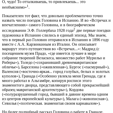
О, чудо! То отталкиваешь, то привлекаешь... это
1
необъяснимо»
.
Показателен тот факт, что довольно проблематично точно
назвать число поездок Головина в Испанию. И во «Встречах и
впечатлениях» самого Головина, и в биографическом
2
исследовании Э.Ф. Голлербаха 1928 года
две первые поездки
художника в Испанию слились в единый эпизод. Мы знаем,
что в первый раз Головин отправился в Испанию в 1896 году
вместе с А.А. Карзинкиным из Италии. Он описывает
маршрут этого путешествия во «Встречах...»: Мадрид (с
посещением музея Прадо, «где имеется лучшее в мире
собрание творений Веласкеса, множество работ Мурильо и
Риберы»), Толедо («сохранивший древнемавританское
обличье»), Барселона («оживленная»), Бургос («пасмурный»),
Валенсия («восточно-яркая... город голубых, белых и золотых
куполов»), Гранада («Особенно увлекла меня Гренада, где я
много работал в Альгамбре, копируя росписи этого
знаменитого дворца, представляющего собой прекраснейший
образец мавританской архитектуры»), Кордова
(«полуразрушенный город, бывший в давние времена одним
из центров европейской культуры»), Малага («живописная»),
Севилья («поэтическая. знаменитая своим карнавалом»).
Но более подробный рассказ Головина о работе в Гранаде,