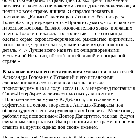
об этой своеобразной стране, где столько яркой, пламенной
романтики, которую не может омрачить даже господствующая
почти во всей стране. нищета. Я старался показать в
постановке „Кармен" настоящую Испанию, без прикрас».
Голлербах подтверждает это: «Принято думать, что испанские
народные костюмы бывают исключительно ярких, кричащих
цветов. Головин показал, что это не так, — его испанцы
одеты в серые, серовато-коричневые, рыжеватые, кирпичные,
шоколадные, черные платья; яркие ткани входят только как
деталь. <...> Лучше всего назвать их олицетворенными
мечтами об Испании, об этой нищей, дикой и прекрасной
стране.»
В заключение нашего исследования
художественных связей
Александра Головина с Испанией и его испанскими
современниками стоит остановиться на эпизоде,
произошедшем в 1912 году. Тогда В.Э. Мейерхольд поставил в
Санкт-Петербурге малоизвестную пьесу-пантомиму
«Влюбленные» на музыку К. Дебюсси, с визуальными
эффектами на основе творчества Англады-Камарасы под
общим художественным руководством Головина. Мейерхольд
работал под псевдонимом Доктор Дапертутто, так как, будучи
связанным контрактом с Императорскими театрами, он не мог
ставить на других сценах под своим именем.
Первый биограф Мейерхольда Н.Д. Волков сообщает