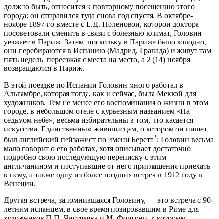
должно быть, относится к повторному посещению этого
города: он отправился туда снова год спустя. В октябре-
ноябре 1897-го вместе с Е.Д. Поленовой, которой доктора
посоветовали сменить в связи с болезнью климат, Головин
уезжает в Париж. Затем, поскольку в Париже было холодно,
они перебираются в Испанию (Мадрид, Гранада) и живут там
пять недель, переезжая с места на место, а 2 (14) ноября
возвращаются в Париж.
В этой поездке по Испании Головин много работал в
Альгамбре, которая тогда, как и сейчас, была Меккой для
художников. Тем не менее его воспоминания о жизни в этом
городе, в небольшом отеле с курьезным названием «На
седьмом небе», весьма избирательны в том, что касается
искусства. Единственным живописцем, о котором он пишет,
2
был английский пейзажист по имени Беретт
: Головин весьма
мало говорит о его работах, хотя описывает достаточно
подробно свою последующую переписку с этим
англичанином и поступавшие от него приглашения приехать
к нему, а также одну из более поздних встреч в 1912 году в
Венеции.
Другая встреча, запомнившаяся Головину, — это встреча с 90-
летним испанцем, в свое время позировавшим в Риме для
художников П.П. Чистякова и М. Фортуни, к которым