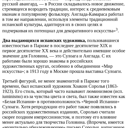
русский авангард, — в России складывалось новое движение,
стремящееся возродить традиции, интерес к средневековым
иконам и популярному фольклору. Англада-Камараса работал
в том же направлении, используя элементы традиционной
испанской культуры, адаптируя их в своих целях и
3
подчеркивая их потенциал для декоративного искусства»
.
Два выдающихся испанских художника,
пользовавшиеся
известностью в Париже в последнее десятилетие XIX и
первое десятилетие XX века и действительно имевшие особое
значение для Головина, — это Сулоага и Англада. С их
работами были хорошо знакомы в российских
художественных кругах, особенно в объединении «Мир
искусства»; в 1913 году в Москве прошла выставка Сулоаги.
Третьей фигурой, не менее знаменитой в Париже того
времени, был испанский художник Хоакин Соролья (1863-
1923). Его стиль, который часто называют люминизмом (исп.
iuminismo) из-за чувства цвета и света, был также известен как
«Белая Испания» в противоположность «Черной Испании»
Сулоаги. Хотя репродукции его работ также появлялись в
российских художественных изданиях, Соролью считали
скорее поздним импрессионистом, и поэтому его влияние
менее актуально для творчества Головина. (Впрочем, имеется
«мучительно обнадеживающее» письмо Сорольи, написанное