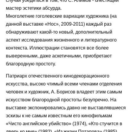
случай убедиться в том, что С. Алимов - блестящий
мастер эстетики абсурда.
Многолетние гоголевские вариации художника (на
данной выставке «Нос», 2009-2011) каждый раз
обнаруживают какой-то новый, дополнительный
аспект исследования жизненного и литературного
контекста. Иллюстрации становятся все более
выверенными, даже аскетичными, приобретают
благородную простоту.
Патриарх отечественного кинодекорационного
искусства, высоко чтимый всеми членами отделения
человек и художник, А. Борисов владеет этим самым
искусством благородной простоты безупречно. На
выставке экспонировались давно не выставлявшиеся
эскизы к не самым известным его кинофильмам
«Чисто английское убийство» (1974), «Кто стучится в
дверь ко мне» (1982), «Из жизни Потапова» (1985).