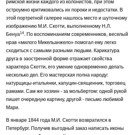
римской жизни каждого из колонистов, при этом
остроумно критиковались их пороки и недостатки. В
этой портретной галерее нашлось место и шуточному
изображению М.И. Скотти, выполненному Н.Л.
14
Бенуа
. По воспоминаниям современников, веселый
нрав «милого Микельанжело» помогал ему легко
сходиться с самыми разными людьми. Карикатура
друга в заостренной форме отражает свойства
характера Скотти, его умение одновременно делать
несколько дел. Его мастерская полна народу:
натурщицы-итальянки, капуцин-священник, торговец
рамами. Сам же хозяин - за мольбертом: одной рукой
пишет очередную картину, другой - письмо любимой
Мари.
В январе 1844 года М.И. Скотти возвратился в
Петербург. Получив выгодный заказ написать иконы