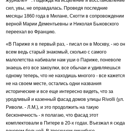
журнале»
. Надежда на исцеление и восстановление
сил, увы, не оправдалась. Проведя последние
месяцы 1860 года в Милане, Скотти в сопровождении
верной Марии Дементьевны и Николая Быковского
переехал во Францию.
«В Париже я в первый раз, - писал он в Москву, - но он
всем ведь старый знакомый, сколько с самого
малолетства набивали нам уши о Париже, поневоле
знаешь его все закоулки, все обычаи и удивляешься
одному теперь, что не находишь многого - все кажется
не на своем месте, остались одни названия
исторические и все еще интересно видеть, что за
уродливый и казенный фасад домов улицы Rivolli (ул.
Риволи. - Л.М.), и это продолжить на такую
бесконечность - я полагаю, что фасад этот
комплектовали в Питере в 20-х годах. Въезжал я сюда
вечером больной. В трескучем омнибусе,