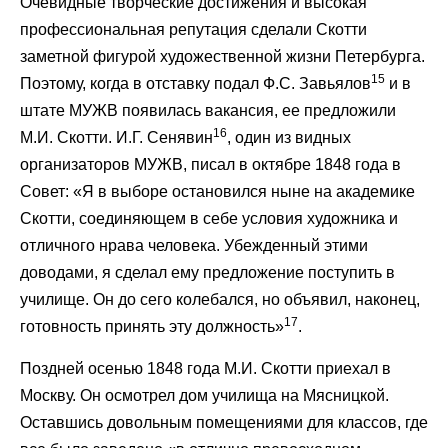
Очевидные творческие достижения и высокая
профессиональная репутация сделали Скотти
заметной фигурой художественной жизни Петербурга.
15
Поэтому, когда в отставку подал Ф.С. Завьялов
и в
штате МУЖВ появилась вакансия, ее предложили
16
М.И. Скотти. И.Г. Сенявин
, один из видных
организаторов МУЖВ, писал в октябре 1848 года в
Совет: «Я в выборе остановился ныне на академике
Скотти, соединяющем в себе условия художника и
отличного нрава человека. Убежденный этими
доводами, я сделал ему предложение поступить в
училище. Он до сего колебался, но объявил, наконец,
17
готовность принять эту должность»
.
Поздней осенью 1848 года М.И. Скотти приехал в
Москву. Он осмотрел дом училища на Мясницкой.
Оставшись довольным помещениями для классов, где