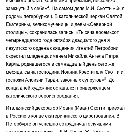
высокого роста с хорошими приемами, несколько
4
замкнутый в себе»
. На самом деле М.И. Скотти «был
родом» петербуржец. В католической церкви Святой
Екатерины, великомученицы и девы «Северной
столицы», сохранилась запись: «Тысяча восемьсот
четырнадцатого года октября двадцатого дня я
иезуитского ордена священник Игнатий Петробони
окрестил младенца именем Михайла Ангела Петра
Карла, родившегося в семнадцатый день сего же
месяца, сына господина Иоанна Крестителя Скотти и
5
госпожи Алоизии Тарди, законных супругов»
. До
конца дней художник оставался приверженцем
католического вероисповедания.
Итальянский декоратор Иоанн (Иван) Скотти приехал
в Россию в конце екатерининского царствования. В
Петербурге он успешно сотрудничал с лучшими
архитекторами эпохи — К.И. Росси, Ж. Тома де