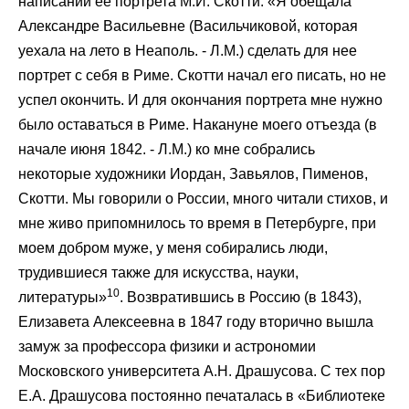
написании ее портрета М.И. Скотти: «Я обещала
Александре Васильевне (Васильчиковой, которая
уехала на лето в Неаполь. - Л.М.) сделать для нее
портрет с себя в Риме. Скотти начал его писать, но не
успел окончить. И для окончания портрета мне нужно
было оставаться в Риме. Накануне моего отъезда (в
начале июня 1842. - Л.М.) ко мне собрались
некоторые художники Иордан, Завьялов, Пименов,
Скотти. Мы говорили о России, много читали стихов, и
мне живо припомнилось то время в Петербурге, при
моем добром муже, у меня собирались люди,
трудившиеся также для искусства, науки,
10
литературы»
. Возвратившись в Россию (в 1843),
Елизавета Алексеевна в 1847 году вторично вышла
замуж за профессора физики и астрономии
Московского университета А.Н. Драшусова. С тех пор
Е.А. Драшусова постоянно печаталась в «Библиотеке