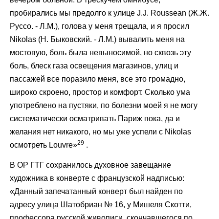
пробирались мы предолго к улице J.J. Roussean (Ж.Ж.
Руссо. - Л.М.), голова у меня трещала, и я просил
Nikolas (Н. Быковский. - Л.М.) вывалить меня на
мостовую, боль была невыносимой, но сквозь эту
боль, блеск газа освещения магазинов, улиц и
пассажей все поразило меня, все это громадно,
широко скроено, простор и комфорт. Сколько ума
употреблено на пустяки, по болезни моей я не могу
систематически осматривать Париж пока, да и
желания нет никакого, но мы уже успели с Nikolas
29
осмотреть Louvre»
.
В ОР ГТГ сохранилось духовное завещание
художника в конверте с французской надписью:
«Данный запечатанный конверт был найден по
адресу улица Шатобриан № 16, у Мишеля Скотти,
профессора русской живописи, скончавшегося по