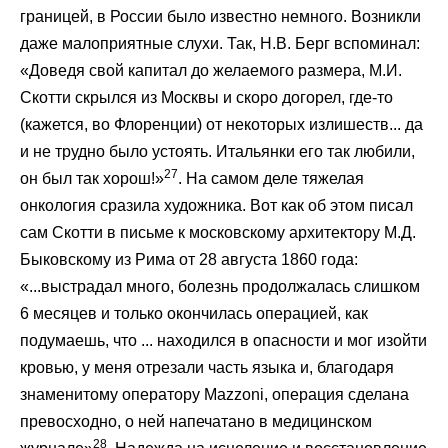
границей, в России было известно немного. Возникли
даже малоприятные слухи. Так, Н.В. Берг вспоминал:
«Доведя свой капитал до желаемого размера, М.И.
Скотти скрылся из Москвы и скоро догорел, где-то
(кажется, во Флоренции) от некоторых излишеств... да
и не трудно было устоять. Итальянки его так любили,
27
он был так хорош!»
. На самом деле тяжелая
онкология сразила художника. Вот как об этом писал
сам Скотти в письме к московскому архитектору М.Д.
Быковскому из Рима от 28 августа 1860 года:
«...выстрадал много, болезнь продолжалась слишком
6 месяцев и только окончилась операцией, как
подумаешь, что ... находился в опасности и мог изойти
кровью, у меня отрезали часть языка и, благодаря
знаменитому оператору Mazzoni, операция сделана
превосходно, о ней напечатано в медицинском
28