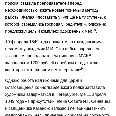
поиска, ставила преподавателей перед
необходимостью искать новые приемы и методы
работы. Желая «поставить училище на ту ступень, к
которой стремились господа учредители», художник
18
предложил целый комплекс одобренных мер
.
10 февраля 1849 года приказом по гражданскому
ведомству академик М.И. Скотти был определен
«главным преподавателем живописи МУЖВ с
жалованьем 1200 рублей серебром в год, також
19
квартира с отоплением и мастерская»
.
Однако работа над иконами для церкви
Благовещенья Конногвардейского полка заставила
художника задержаться в Петербурге, где 11 апреля
1849 года «в присутствии члена Совета И.Г. Сенявина
и священника Казанской глазной лечебницы Никиты
Федорова» он был «приведен к присяге на должность