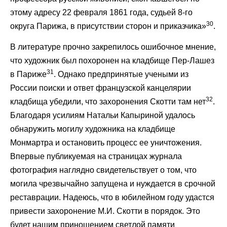
этому адресу 22 февраля 1861 года, судьей 8-го
30
округа Парижа, в присутствии сторон и приказчика»
.
В литературе прочно закрепилось ошибочное мнение,
что художник был похоронен на кладбище Пер-Лашез
31
в Париже
. Однако предпринятые учеными из
России поиски и ответ французской канцелярии
32
кладбища убедили, что захоронения Скотти там нет
.
Благодаря усилиям Натальи Капыриной удалось
обнаружить могилу художника на кладбище
Монмартра и остановить процесс ее уничтожения.
Впервые публикуемая на страницах журнала
фотография наглядно свидетельствует о том, что
могила чрезвычайно запущена и нуждается в срочной
реставрации. Надеюсь, что в юбилейном году удастся
привести захоронение М.И. Скотти в порядок. Это
будет нашим приношением светлой памяти