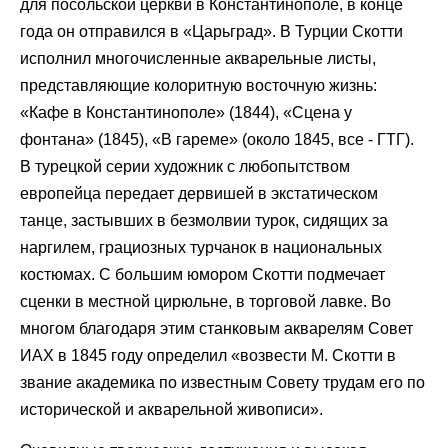
для посольской церкви в Константинополе, в конце
года он отправился в «Царьград». В Турции Скотти
исполнил многочисленные акварельные листы,
представляющие колоритную восточную жизнь:
«Кафе в Константинополе» (1844), «Сцена у
фонтана» (1845), «В гареме» (около 1845, все - ГТГ).
В турецкой серии художник с любопытством
европейца передает дервишей в экстатическом
танце, застывших в безмолвии турок, сидящих за
наргилем, грациозных турчанок в национальных
костюмах. С большим юмором Скотти подмечает
сценки в местной цирюльне, в торговой лавке. Во
многом благодаря этим станковым акварелям Совет
ИАХ в 1845 году определил «возвести М. Скотти в
звание академика по известным Совету трудам его по
исторической и акварельной живописи».