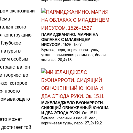
ром экспозиции
 Тема
тальянского
л конструкцию
ПАРМИДЖАНИНО. МАРИЯ НА
ОБЛАКАХ С МЛАДЕНЦЕМ
 Глубокое
ИИСУСОМ.
1526–1527
Бумага, перо, коричневая тушь,
 натуры в
уголь, коричневая размывка, белая
неким особым
заливка. 20,4x13
странства, он
е творчество
кко, которое
ся просто
а, омывающего
МИКЕЛАНДЖЕЛО БУОНАРРОТИ.
СИДЯЩИЙ ОБНАЖЕННЫЙ ЮНОША
И ДВА ЭТЮДА РУКИ
. Ок. 1511
Бумага, красный и белый мел,
мато может
коричневая тушь, перо. 27,2x19,2
 достигает той