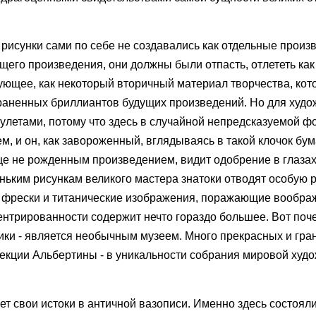
 рисунки сами по себе не создавались как отдельные произ
его произведения, они должны были отпасть, отлететь как
ующее, как некоторый вторичный материал творчества, кот
раненных бриллиантов будущих произведений. Но для худо
мулетами, потому что здесь в случайной непредсказуемой ф
, и он, как завороженный, вглядываясь в такой клочок бум
ще не рожденным произведением, видит одобрение в глазах
ньким рисункам великого мастера знатоки отводят особую ро
е фрески и титанические изображения, поражающие воображ
центрированности содержит нечто гораздо большее. Вот поч
ики - является необычным музеем. Много прекрасных и гр
лекции Альбертины - в уникальности собрания мировой худ
ет свои истоки в античной вазописи. Именно здесь состоял