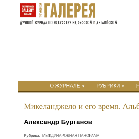
Перейти к основному содержанию
Skip to search
Primary menu
О ЖУРНАЛЕ
РУБРИКИ
Вторичное меню
Микеланджело и его время. Аль
Александр Бурганов
Рубрика:
МЕЖДУНАРОДНАЯ ПАНОРАМА