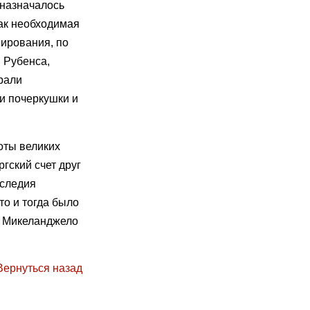
дназначалось
как необходимая
ирования, по
 Рубенса,
рали
и почеркушки и
оты великих
гский счет друг
аследия
то и тогда было
ы Микеланджело
Вернуться назад