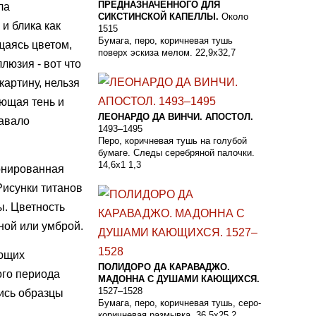
ПРЕДНАЗНАЧЕННОГО ДЛЯ
ла
СИКСТИНСКОЙ КАПЕЛЛЫ.
Около
и блика как
1515
Бумага, перо, коричневая тушь
аясь цветом,
поверх эскиза мелом. 22,9x32,7
люзия - вот что
картину, нельзя
ающая тень и
ЛЕОНАРДО ДА ВИНЧИ. АПОСТОЛ.
давало
1493–1495
Перо, коричневая тушь на голубой
бумаге. Следы серебряной палочки.
14,6x1 1,3
онированная
Рисунки титанов
ы. Цветность
ной или умброй.
яющих
ПОЛИДОРО ДА КАРАВАДЖО.
ого периода
МАДОННА С ДУШАМИ КАЮЩИХСЯ.
1527–1528
ись образцы
Бумага, перо, коричневая тушь, серо-
коричневая размывка. 36,5x25,2