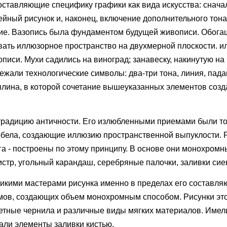
оставляющие специфику графики как вида искусства: снача
йный рисунок и, наконец, включение дополнительного тона 
. Вазопись была фундаментом будущей живописи. Обогащ
ать иллюзорное пространство на двухмерной плоскости. ил
писи. Мухи садились на виноград; занавеску, накинутую на 
лежали технологические символы: два-три тона, линия, пад
иплина, в которой сочетание вышеуказанных элементов соз
традицию античности. Его излюбленными приемами были т
робела, создающие иллюзию пространственной выпуклости. 
а - построены по этому принципу. В основе они монохромн
истр, угольный карандаш, серебряные палочки, заливки сие
икими мастерами рисунка именно в пределах его составл
мов, создающих объем монохромным способом. Рисунки эт
ветные чернила и различные виды мягких материалов. Имел
вали элементы заливки кистью.