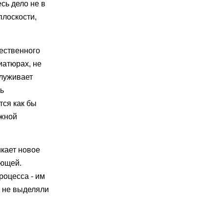
сь дело не в
плоскости,
жественного
иатюрах, не
служивает
ь
тся как бы
ажной
икает новое
яющей.
роцесса - им
а не выделяли