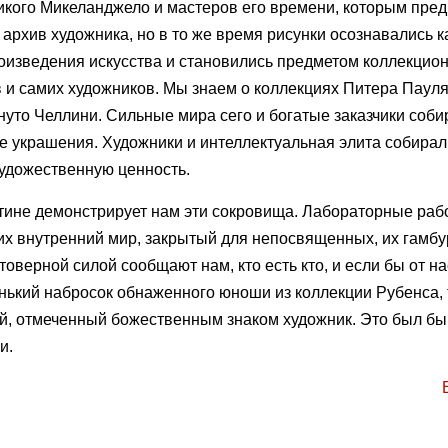
икого Микеланджело и мастеров его времени, которым пре
 архив художника, но в то же время рисунки осознавались 
оизведения искусства и становились предметом коллекцион
в и самих художников. Мы знаем о коллекциях Питера Пауля
уто Челлини. Сильные мира сего и богатые заказчики соби
е украшения. Художники и интеллектуальная элита собирал
художественную ценность.
тине демонстрирует нам эти сокровища. Лабораторные раб
их внутренний мир, закрытый для непосвященных, их гамбур
товерной силой сообщают нам, кто есть кто, и если бы от н
нький набросок обнаженного юноши из коллекции Рубенса, 
чий, отмеченный божественным знаком художник. Это был б
и.