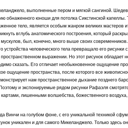
келанджело, выполненные пером и мягкой сангиной. Шедев
нию обнаженного юноши для потолка Сикстинской капеллы.
аженное тело, является особым жанром великих мастеров и
икнуть вглубь анатомического построения, который раскры
 мускулов, был, конечно, много выше своих современников.
 устройства человеческого тела превращало его рисунки с
 пространственном выражении. Но этот рисунок обладает 
димо сказать. Его отличает необыкновенное ощущение про
акое ощущение пространства, после которого все живописно
емонстрирует нам пространственное дыхание позднего баро
 Поэтому и экспонируемые рядом рисунки Рафаэля смотрят
и картами, лишенными волшебства, божественного воздух
да Винчи на голубом фоне, с его уникальной техникой сфу
нок уникален и для самого Микеланджело. Только здесь он