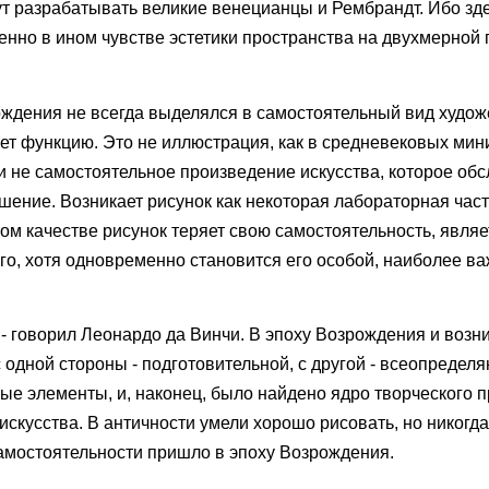
т разрабатывать великие венецианцы и Рембрандт. Ибо зде
енно в ином чувстве эстетики пространства на двухмерной 
ождения не всегда выделялся в самостоятельный вид худо
ет функцию. Это не иллюстрация, как в средневековых мин
и не самостоятельное произведение искусства, которое об
шение. Возникает рисунок как некоторая лабораторная част
этом качестве рисунок теряет свою самостоятельность, являе
го, хотя одновременно становится его особой, наиболее в
 - говорил Леонардо да Винчи. В эпоху Возрождения и возн
 одной стороны - подготовительной, с другой - всеопредел
е элементы, и, наконец, было найдено ядро творческого п
искусства. В античности умели хорошо рисовать, но никогд
самостоятельности пришло в эпоху Возрождения.