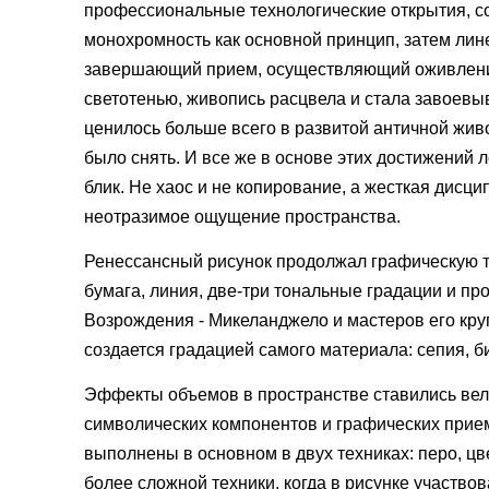
профессиональные технологические открытия, с
монохромность как основной принцип, затем лине
завершающий прием, осуществляющий оживление
светотенью, живопись расцвела и стала завоевыв
ценилось больше всего в развитой античной живо
было снять. И все же в основе этих достижений 
блик. Не хаос и не копирование, а жесткая дисц
неотразимое ощущение пространства.
Ренессансный рисунок продолжал графическую 
бумага, линия, две-три тональные градации и п
Возрождения - Микеланджело и мастеров его круг
создается градацией самого материала: сепия, б
Эффекты объемов в пространстве ставились вел
символических компонентов и графических прие
выполнены в основном в двух техниках: перо, ц
более сложной техники, когда в рисунке участво