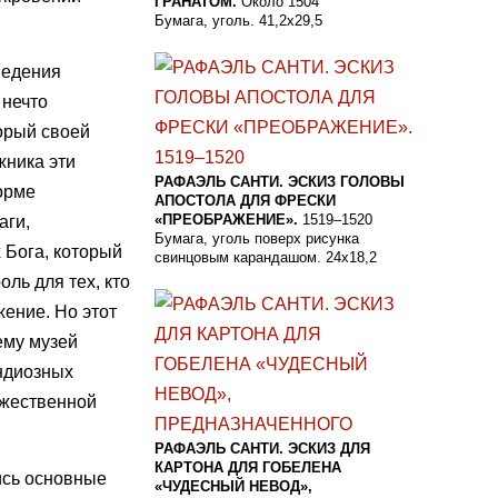
ГРАНАТОМ.
Около 1504
Бумага, уголь. 41,2x29,5
ведения
 нечто
орый своей
жника эти
РАФАЭЛЬ САНТИ. ЭСКИЗ ГОЛОВЫ
орме
АПОСТОЛА ДЛЯ ФРЕСКИ
«ПРЕОБРАЖЕНИЕ».
1519–1520
аги,
Бумага, уголь поверх рисунка
 Бога, который
свинцовым карандашом. 24x18,2
ль для тех, кто
ение. Но этот
ему музей
андиозных
ожественной
РАФАЭЛЬ САНТИ. ЭСКИЗ ДЛЯ
КАРТОНА ДЛЯ ГОБЕЛЕНА
ись основные
«ЧУДЕСНЫЙ НЕВОД»,