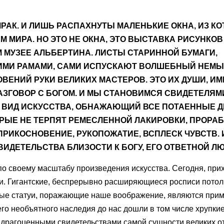
РАК. И ЛИШЬ РАСПАХНУТЫ МАЛЕНЬКИЕ ОКНА, ИЗ К
М МИРА. НО ЭТО НЕ ОКНА, ЭТО ВЫСТАВКА РИСУНКОВ
М МУЗЕЕ АЛЬБЕРТИНА. ЛИСТЫ СТАРИННОЙ БУМАГИ,
ИМИ РАМАМИ, САМИ ИСПУСКАЮТ ВОЛШЕБНЫЙ НЕМ
ВЕНИЙ РУКИ ВЕЛИКИХ МАСТЕРОВ. ЭТО ИХ ДУШИ, ИМ
РАЗГОВОР С БОГОМ. И МЫ СТАНОВИМСЯ СВИДЕТЕЛЯМ
Й ВИД ИСКУССТВА, ОБНАЖАЮЩИЙ ВСЕ ПОТАЕННЫЕ 
ЫЕ НЕ ТЕРПЯТ РЕМЕСЛЕННОЙ ЛАКИРОВКИ, ПРОРАБ
 ПРИКОСНОВЕНИЕ, РУКОПОЖАТИЕ, ВСПЛЕСК ЧУВСТВ. 
ИДЕТЕЛЬСТВА БЛИЗОСТИ К БОГУ, ЕГО ОТВЕТНОЙ ЛЮ
о своему масштабу произведения искусства. Сегодня, при
и. Гигантские, беспрерывно расширяющиеся росписи потол
ые статуи, поражающие наше воображение, являются при
его необъятного наследия до нас дошли в том числе хрупки
я драгоценными свидетельствами самой сущности великих о