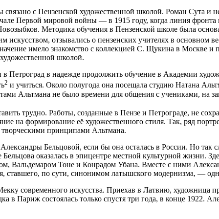
 связано с Пензенской художественной школой. Роман Сута и не
але Первой мировой войны — в 1915 году, когда линия фронта 
 Новозыбков. Методика обучения в Пензенской школе была осно
 искусством, отзывались о пензенских учителях в основном ве
начение имело знакомство с коллекцией С. Щукина в Москве и 
 художественной школой.
и в Петроград в надежде продолжить обучение в Академии худож
2
ть
и учиться. Около полугода она посещала студию Натана Аль
тами Альтмана не было времени для общения с учениками, на за
авить трудно. Работы, созданные в Пензе и Петрограде, не сохр
ние на формирование её художественного стиля. Так, ряд портре
 творческими принципами Альтмана.
Александры Бельцовой, если бы она осталась в России. Но так с
Бельцова оказалась в эпицентре местной культурной жизни. Здес
ком, Вальдемаром Тоне и Конрадом Убана. Вместе с ними Алекс
я, ставшего, по сути, синонимом латышского модернизма, — одн
екку современного искусства. Приехав в Латвию, художница пре
ка в Париж состоялась только спустя три года, в конце 1922. Ал