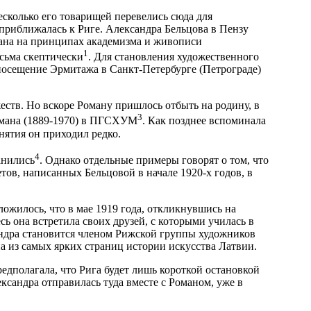
сколько его товарищей перевелись сюда для
приближалась к Риге. Александра Бельцова в Пензу
вана на принципах академизма и живописи
1
сьма скептически
. Для становления художественного
посещение Эрмитажа в Санкт-Петербурге (Петрограде)
еств. Но вскоре Роману пришлось отбыть на родину, в
3
тмана (1889-1970) в ПГСХУМ
. Как позднее вспоминала
нятия он приходил редко.
4
анились
. Однако отдельные примеры говорят о том, что
тов, написанных Бельцовой в начале 1920-х годов, в
ложилось, что в мае 1919 года, откликнувшись на
ь она встретила своих друзей, с которыми училась в
андра становится членом Рижской группы художников
а из самых ярких страниц истории искусства Латвии.
дполагала, что Рига будет лишь короткой остановкой
ександра отправилась туда вместе с Романом, уже в