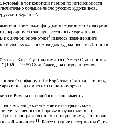
не, который в тот короткий период по интенсивности
ключительно большое число русских художников,
5
 «русский Берлин»
.
 заметной и значимой фигурой в берлинской культурной
ждународном съезде прогрессивных художников в
8
. В их личной библиотеке
имелось издание книги
ой и еще нескольких молодых художников из Латвии в
923 года. Здесь Сута знакомится с Амеде Озанфаном и
u” (1920—1925) Сута, благодаря посредничеству
анного Озанфаном и Ле Корбюзье. Статика, чёткость,
характерны для многих его натюрмортов.
овила и Романа на подобные эксперименты.
годов это направление еще не потеряло своей
пилирует усвоенный в Париже визуальный опыт,
а Гриса пространственными построениями, чёткостью
11
спанской живописи
. Более поздние натюрморты Суты