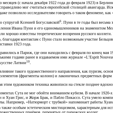
 месяцев (с начала декабря 1922 года до февраля 1923) в Берли
праведливо мог считаться европейской столицей авангарда. Ис
аже позволило исследователям говорить о таком феномене, как
6
о супругой Ксенией Богуславской
. Пуни в те годы был весьма
тупления Ивана Пуни и его единомышленников на знаменитом Ме
были хорошо известны теоретические воззрения русского коллеги
 благодаря контактам с Пуни стало возможным участие Бельцов
ставки 1923 года.
равились в Париж, где они находились с февраля по конец мая 1
ькими годами ранее в издаваемом ими журнале «L’Esprit Nouvea
10
кусстве Латвии
.
лияние такого художественного направления, как пуризм, основ
элементов (фрагменты колонн) и лаконичных предметных форм 
ая этим художником техника живописи на стекле позднее вдохн
иментах Сута не мог обойти вниманием кубизм. В начале 1920-х 
ли и Хуан Грис, и Жорж Брак, и Пабло Пикассо. Сута умело ком
лы. Например, «Натюрморт с трубкой» напоминает работы Хуан
а также особым эстетическим мистицизмом, характерным для и
дожественных приёмов, перенятых от парижских коллег.