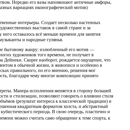
сством. Нередко его вазы напоминают античные амфоры,
разных вариациях иконографический мотив)
ственные интерьеры. Создает несколько настенных
удожественных выставок в самой стране и за
 него оставалось всё меньше времени для занятия
 музыканты и народные гулянья.
ение бытовому жанру: излюбленный его мотив —
ногих художников того времени, не получает в
ра Дейнеки. Скорее наоборот, рождается ощущение, что
аментом в обычной жизни, в живописи и особенно в
сках правильного, по его мнению, решения мог
ость, благодаря чему многие композиции принято
ртреты. Манера исполнения меняется в сторону большей
ности и стилизации, позволяют говорить о влиянии стиля
объёмов (результат интереса к классической традиции) и
вешенная квадратным форматом холста, и абстрактный
кубистического периода. В свою очередь, пластично и
времени можно считать само обращение к теме спорта, к