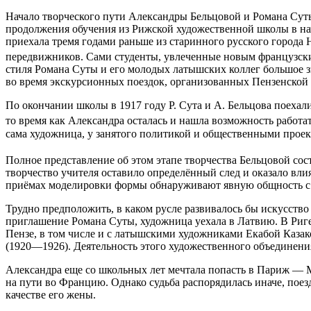
Начало творческого пути Александры Бельцовой и Романа Суты
продолжения обучения из Рижской художественной школы в нач
приехала тремя годами раньше из старинного русского города
передвижников. Сами студенты, увлеченные новым французским
стиля Романа Суты и его молодых латышских коллег большое з
во время экскурсионных поездок, организованных Пензенской
По окончании школы в 1917 году Р. Сута и А. Бельцова поехал
то время как Александра осталась и нашла возможность работа
сама художница, у занятого политикой и общественными проек
Полное представление об этом этапе творчества Бельцовой сост
творчество учителя оставило определённый след и оказало влия
приёмах моделировки формы обнаруживают явную общность с
Трудно предположить, в каком русле развивалось бы искусство 
приглашение Романа Суты, художница уехала в Латвию. В Риге 
Пензе, в том числе и с латышскими художниками Екабой Каза
(1920—1926). Деятельность этого художественного объединени
Александра еще со школьных лет мечтала попасть в Париж — М
на пути во Францию. Однако судьба распорядилась иначе, поезд
качестве его жены.