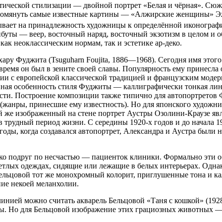
тической стилизации — двойной портрет «Белая и чёрная». Сюж
упомянуть самые известные картины — «Алжирские женщины» Эж
зывает на принадлежность художницы к определённой иконограф
ибуты — веер, восточный наряд, восточный экзотизм в целом и 
как неоклассическим нормам, так и эстетике ар-деко.
хару Фуджита (Tsuguharn Foujita, 1886—1968). Сегодня имя это
время он был в зените своей славы. Популярность ему принесла 
ии с европейской классической традицией и французским модер
лавная особенность стиля Фуджиты — каллиграфически тонкая ли
сти. Построение композиции также типично для автопортретов 
 (жанры, принесшие ему известность). Но для японского художн
й же изображенный на стене портрет Аустры Озолини-Краузе яв
в трудный период жизни. С середины 1920-х годов и до начала 1
 годы, когда создавался автопортрет, Александра и Аустра были 
дко подруг по несчастью — пациенток клиники. Формально эти 
тлых одеждах, сидящие или лежащие в белых интерьерах. Одна
х Бельцовой тот же монохромный колорит, приглушенные тона и
ние некоей меланхолии.
инией можно считать акварель Бельцовой «Таня с кошкой» (1928
ы. Но для Бельцовой изображение этих грациозных животных — 