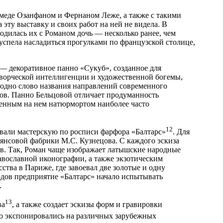
 Амеде Озанфаном и Фернаном Леже, а также с такими
эту выставку и своих работ на ней не видела. В
одилась их с Романом дочь — несколько ранее, чем
 успела насладиться прогулками по французской столице,
 — декоративное панно «Сукуб», созданное для
 творческой интеллигенции и художественной богемы,
одно слово названия направлений современного
ов. Панно Бельцовой отличает продуманность
женным на нем натюрмортом наиболее часто
12
овали мастерскую по росписи фарфора «Балтарс»
. Для
янсовой фабрики М.С. Кузнецова. С каждого эскиза
в. Так, Роман чаще изображает латышские народные
равославной иконографии, а также экзотическим
тва в Париже, где завоевал две золотые и одну
одов предприятие «Балтарс» начало испытывать
.
13
ва
, а также создает эскизы форм и гравировки
но экспонировались на различных зарубежных