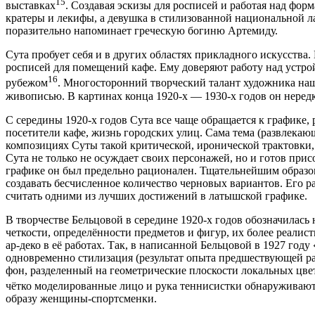
15
выставках
. Создавая эскизы для росписей и работая над фо
кратеры и лекифы, а девушка в стилизованной национальной л
поразительно напоминает греческую богиню Артемиду.
Сута пробует себя и в других областях прикладного искусства
росписей для помещений кафе. Ему доверяют работу над устрой
16
рубежом
. Многосторонний творческий талант художника наш
живописью. В картинах конца 1920-х — 1930-х годов он нередк
С середины 1920-х годов Сута все чаще обращается к графике
посетители кафе, жизнь городских улиц. Сама тема (развлекаю
композициях Суты такой критической, иронической трактовки, 
Сута не только не осуждает своих персонажей, но и готов при
графике он был предельно рационален. Тщательнейшим образо
создавать бесчисленное количество черновых вариантов. Его р
считать одними из лучших достижений в латышской графике.
В творчестве Бельцовой в середине 1920-х годов обозначилась
четкости, определённости предметов и фигур, их более реалист
ар-деко в её работах. Так, в написанной Бельцовой в 1927 год
одновременно стилизация (результат опыта предшествующей р
фон, разделенный на геометрические плоскости локальных цве
чётко моделированные лицо и рука теннисистки обнаруживают
образу женщины-спортсменки.