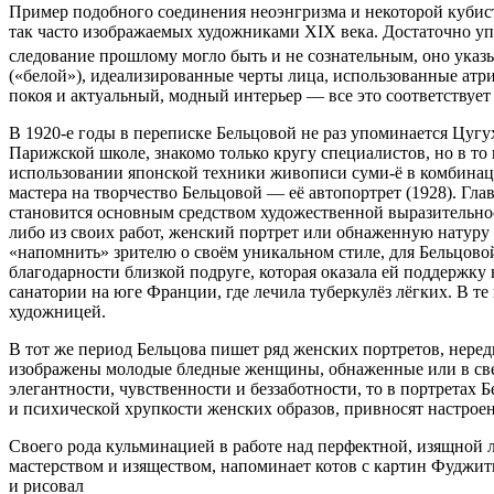
Пример подобного соединения неоэнгризма и некоторой кубис
так часто изображаемых художниками XIX века. Достаточно 
следование прошлому могло быть и не сознательным, оно ука
(«белой»), идеализированные черты лица, использованные атр
покоя и актуальный, модный интерьер — все это соответствует 
В 1920-е годы в переписке Бельцовой не раз упоминается Цугу
Парижской школе, знакомо только кругу специалистов, но в то 
использовании японской техники живописи суми-ё в комбинац
мастера на творчество Бельцовой — её автопортрет (1928). Г
становится основным средством художественной выразительно
либо из своих работ, женский портрет или обнаженную натуру
«напомнить» зрителю о своём уникальном стиле, для Бельцово
благодарности близкой подруге, которая оказала ей поддержку 
санатории на юге Франции, где лечила туберкулёз лёгких. В те
художницей.
В тот же период Бельцова пишет ряд женских портретов, нере
изображены молодые бледные женщины, обнаженные или в све
элегантности, чувственности и беззаботности, то в портрета
и психической хрупкости женских образов, привносят настрое
Своего рода кульминацией в работе над перфектной, изящной л
мастерством и изяществом, напоминает котов с картин Фуджит
и рисовал