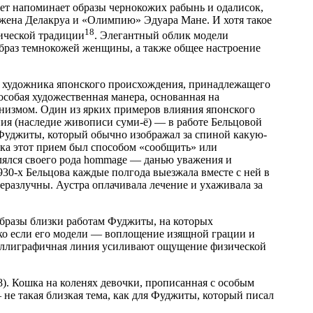
ет напоминает образы чернокожих рабынь и одалисок,
ена Делакруа и «Олимпию» Эдуара Мане. И хотя такое
18
ической традиции
. Элегантный облик модели
образ темнокожей женщины, а также общее настроение
го художника японского происхождения, принадлежащего
особая художественная манера, основанная на
низмом. Один из ярких примеров влияния японского
ния (наследие живописи суми-ё) — в работе Бельцовой
Фуджиты, который обычно изображал за спиной какую-
ика этот прием был способом «сообщить» или
лялся своего рода hommage — данью уважения и
930-х Бельцова каждые полгода выезжала вместе с ней в
неразлучны. Аустра оплачивала лечение и ухаживала за
образы близки работам Фуджиты, на которых
ко если его модели — воплощение изящной грации и
 каллиграфичная линия усиливают ощущение физической
). Кошка на коленях девочки, прописанная с особым
не такая близкая тема, как для Фуджиты, который писал