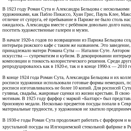
В 1923 году Роман Сута и Александра Бельцова с несколькими 
художниками, как Пабло Пикассо, Хуан Грис, Пауль Клее, Макс
отличие от супруга, её пребывание в Париже не было столь на
ожидалось. Александра вместе с ребёнком довольно долго наход
посетить художественные галереи и музеи.
В начале 1920-х годов по возвращении из Парижа Бельцова соз
интерьера рижского кафе с таким же названием. Это заведени
принадлежало матери Романа Суты — Наталии Суте. Автором о
искусства — супрематизм и кубизм. В декорировании интерье
композиции и тонкость колористического решения. Среди дру
репродуцировалось как в 1920-е, так и в конце 1990-х — 2010 г
В конце 1924 года Роман Сута, Александра Бельцова и их кол
росписи художники использовали готовые формы немецких, пол
росписи изготавливалось не более 10 копий. Для росписей Су
гулянья, свадьбы, жанровые сценки из жизни крестьян. В свою
мотивам. В 1925 году фарфор с маркой «Балтарс» был представ
бронзовую медали. Несколько предметов посуды попали в Севр
материальные трудности, у художников не хватило предприим
В 1930-е годы Роман Сута продолжает работать с фарфором и
хрустальной посуды на Илгюциемской стекольной фабрике в Р