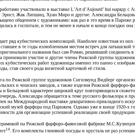
работами участвовали в выставке L’Art d’Aujourd’ hui наряду с
 Эрнст, Жак Липшиц, Хуан Миро и другие. Александра Бельцова 
сыщено общением с художниками: как раз в это время в Париже р
илась в госпитале, и тем не менее в начале и конце поездки она
дает ряд кубистических композиций. Наиболее известная из них
е, ставшее в те годы излюбленным местом встреч для латышской
ригинального названия был сам Роман, решивший соединить в 
ра принимали участие и другие члены Рижской группы художник
гих кубистических работ художницы именно это панно с изобра
оды, став своего рода визитной карточкой её стиля.
лега по Рижской группе художников Сигизмунд Видберг организ
ьских и чешских заводов, а также изделия Рижской фарфоро-фа
ты и Бельцовой характерен широкий круг повторяющихся сюжето
 очередь, Александра обращается к теме русского фольклора и п
лен на Международной выставке декоративно-прикладного искусс
ский музей фарфора под Парижем. Однако уже в конце 1920-х г
чивости для организации успешной реализации своей продукции
 керамикой на Рижской фарфоро-фаянсовой фабрике М.С.Кузнецо
14
иге
. Его комплекты глиняной посуды и хрусталь не раз успеш