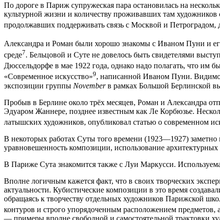
По дороге в Париж супружеская пара остановилась на несколько
культурной жизни и количеству проживавших там художников с
продолжавших поддерживать связь с Москвой и Петроградом, д
Александра и Роман были хорошо знакомы с Иваном Пуни и ег
7
среде
. Бельцовой и Суте не довелось быть свидетелями выс
Дюссельдорфе в мае 1922 года, однако надо полагать, что им 
9
«Современное искусство»
, написанной Иваном Пуни. Видимо,
экспозиции группы
November
в рамках Большой Берлинской вы
Пробыв в Берлине около трёх месяцев, Роман и Александра отп
Эдуаром Жаннере, позднее известным как Ле Корбюзье. Нескол
латышских художников, опубликовал статью о современном ис
В некоторых работах Суты того времени (1923—1927) заметно в
уравновешенность композиции, использование архитектурных 
В Париже Сута знакомится также с Луи Маркусси. Используем
Вполне логичным кажется факт, что в своих творческих экспер
актуальности. Кубистические композиции в это время создава
обращаясь к творчеству отдельных художников Парижской шко
контуров и строго упорядоченным расположением предметов, 
— примеры вполне свободной и самостоятельной трактовки ху