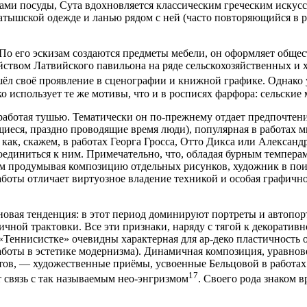
рмами посуды, Сута вдохновляется классическим греческим иску
атышской одежде и ланью рядом с ней (часто повторяющийся в 
. По его эскизам создаются предметы мебели, он оформляет обще
ством Латвийского павильона на ряде сельскохозяйственных и х
ёл своё проявление в сценографии и книжной графике. Однако у
о использует те же мотивы, что и в росписях фарфора: сельские
, работая тушью. Тематически он по-прежнему отдает предпочт
щиеся, праздно проводящие время люди), популярная в работах м
как, скажем, в работах Георга Гросса, Отто Дикса или Александ
соединиться к ним. Примечательно, что, обладая бурным темпер
м продумывая композицию отдельных рисунков, художник в пои
аботы отличает виртуозное владение техникой и особая графичн
 новая тенденция: в этот период доминируют портреты и автопо
ичной трактовки. Все эти признаки, наряду с тягой к декоратив
у «Теннисистке» очевидны характерная для ар-деко пластичность 
аботы в эстетике модернизма). Динамичная композиция, уравно
тов, — художественные приёмы, усвоенные Бельцовой в работах 
17
 связь с так называемым нео-энгризмом
. Своего рода знаком 