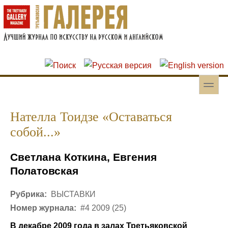
Перейти к основному содержанию
Skip to search
toggle
Вторичное меню
Нателла Тоидзе «Оставаться
собой...»
Светлана Коткина, Евгения
Полатовская
Рубрика:
ВЫСТАВКИ
Номер журнала:
#4 2009 (25)
В декабре 2009 года в залах Третьяковской