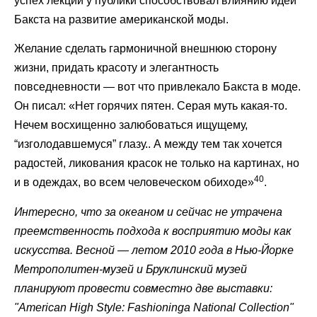
успех лекций у публики способствовал влиянию идей
Бакста на развитие американской моды.
Желание сделать гармоничной внешнюю сторону
жизни, придать красоту и элегантность
повседневности — вот что привлекало Бакста в моде.
Он писал: «Нет горячих пятен. Серая муть какая-то.
Нечем восхищенно залюбоваться ищущему,
“изголодавшемуся” глазу.. А между тем так хочется
радостей, ликования красок не только на картинах, но
40
и в одеждах, во всем человеческом обиходе»
.
Интересно, что за океаном и сейчас не утрачена
преемственность подхода к восприятию моды как
искусства. Весной — летом 2010 года в Нью-Йорке
Метрополитен-музей и Бруклинский музей
планируют провести совместно две выставки:
"American High Style: Fashioninga National Collection"