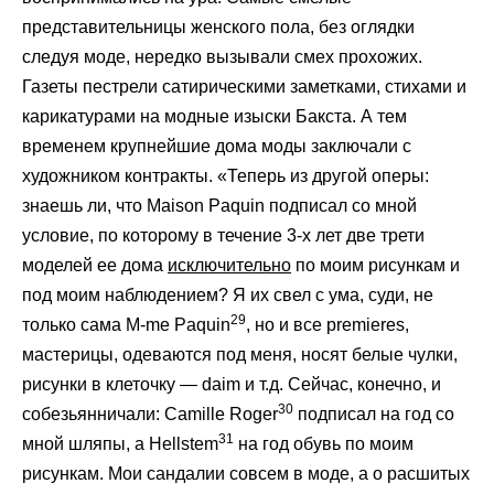
представительницы женского пола, без оглядки
следуя моде, нередко вызывали смех прохожих.
Газеты пестрели сатирическими заметками, стихами и
карикатурами на модные изыски Бакста. А тем
временем крупнейшие дома моды заключали с
художником контракты. «Теперь из другой оперы:
знаешь ли, что Maison Paquin подписал со мной
условие, по которому в течение 3-х лет две трети
моделей ее дома
исключительно
по моим рисункам и
под моим наблюдением? Я их свел с ума, суди, не
29
только сама M-me Paquin
, но и все premieres,
мастерицы, одеваются под меня, носят белые чулки,
рисунки в клеточку — daim и т.д. Сейчас, конечно, и
30
собезьянничали: Camille Roger
подписал на год со
31
мной шляпы, а Hellstem
на год обувь по моим
рисункам. Мои сандалии совсем в моде, а о расшитых