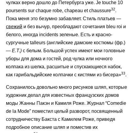
чулках верно дошло до Петербурга уже. Je touche 10
32
poursents sur chaque robe, chapeau et chaussure
.
Пока меня это безумно забавляет. Стиль платьев —
свежий
и без вычур, преобладают сочетания bleu roi и
белого, иногда incidents зеленые. Есть и красно-
сургучные talleurs (английские дамские костюмы (фр.)
—
Е.Т.)
с белым. Большой успех имеют мои головные
уборы для дома и гостей, род чулка или ночного
колпака из шелка, расшитые и спускающиеся набок,
33
как гарибальдийские колпачки с кистями из бисера»
.
Сохранилось довольно много рисунков шляп, которые
художник делал для известных французских домов
моды Жанны Пакэн и Камиля Роже. Журнал “Comedie
de la Mode” поместил целый разворот, посвященный
сотрудничеству Бакста с Камилем Роже, приведя
подробное описание шляп и поместив их