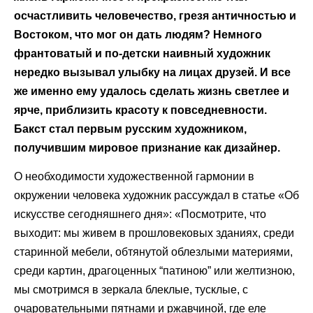
осчастливить человечество, грезя античностью и
Востоком, что мог он дать людям? Немного
франтоватый и по-детски наивный художник
нередко вызывал улыбку на лицах друзей. И все
же именно ему удалось сделать жизнь светлее и
ярче, приблизить красоту к повседневности.
Бакст стал первым русским художником,
получившим мировое признание как дизайнер.
О необходимости художественной гармонии в
окружении человека художник рассуждал в статье «Об
искусстве сегодняшнего дня»: «Посмотрите, что
выходит: мы живем в прошловековых зданиях, среди
старинной мебели, обтянутой облезлыми материями,
среди картин, драгоценных “патиною” или желтизною,
мы смотримся в зеркала блеклые, тусклые, с
очаровательными пятнами и ржавчиной, где еле