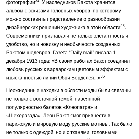
34
фотографии
. У наследников Бакста хранится
альбом с эскизами головных уборов, по которому
можно составить представление о разнообразии
35
дизайнерских решений художника в этой области
.
Современники признавали не только элегантность и
удобство, но и новизну и необычность созданных
Бакстом шедевров. Газета “Daily mail” писала 1
декабря 1913 года: «В своих работах Бакст соединил
любовь русских к варварским цветовым эффектам с
36
изысканностью линии Обри Бердслея...»
Неожиданные находки в области моды были связаны
не только с восточной темой, навеянной
популярностью балетов «Клеопатра» и
«Шехеразада». Леон Бакст смог привнести в
парижскую и мировую моду русские мотивы. Так было
не только с одеждой, но и с тканями, головными