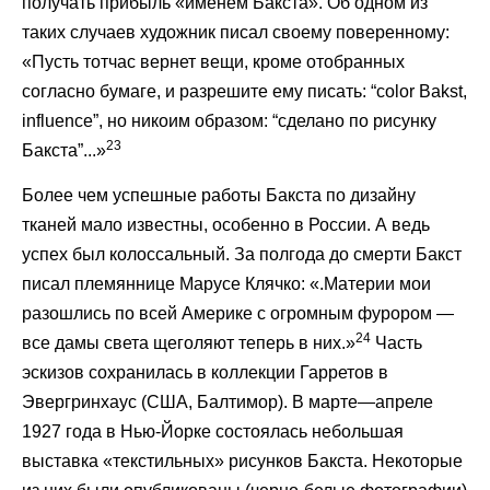
получать прибыль «именем Бакста». Об одном из
таких случаев художник писал своему поверенному:
«Пусть тотчас вернет вещи, кроме отобранных
согласно бумаге, и разрешите ему писать: “color Bakst,
influence”, но никоим образом: “сделано по рисунку
23
Бакста”...»
Более чем успешные работы Бакста по дизайну
тканей мало известны, особенно в России. А ведь
успех был колоссальный. За полгода до смерти Бакст
писал племяннице Марусе Клячко: «.Материи мои
разошлись по всей Америке с огромным фурором —
24
все дамы света щеголяют теперь в них.»
Часть
эскизов сохранилась в коллекции Гарретов в
Эвергринхаус (США, Балтимор). В марте—апреле
1927 года в Нью-Йорке состоялась небольшая
выставка «текстильных» рисунков Бакста. Некоторые