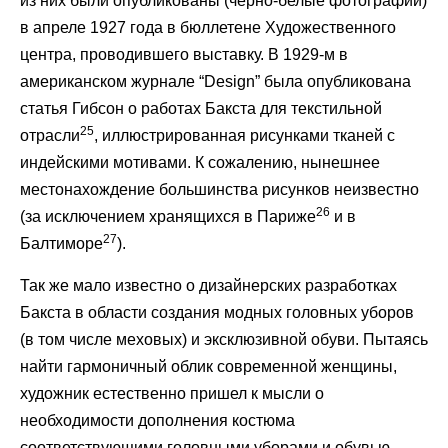
из них были опубликованы (черно-белые фотографии)
в апреле 1927 года в бюллетене Художественного
центра, проводившего выставку. В 1929-м в
американском журнале “Design” была опубликована
статья Гибсон о работах Бакста для текстильной
25
отрасли
, иллюстрированная рисунками тканей с
индейскими мотивами. К сожалению, нынешнее
местонахождение большинства рисунков неизвестно
26
(за исключением хранящихся в Париже
и в
27
Балтиморе
).
Так же мало известно о дизайнерских разработках
Бакста в области создания модных головных уборов
(в том числе меховых) и эксклюзивной обуви. Пытаясь
найти гармоничный облик современной женщины,
художник естественно пришел к мысли о
необходимости дополнения костюма
соответствующими головными уборами и обувью.