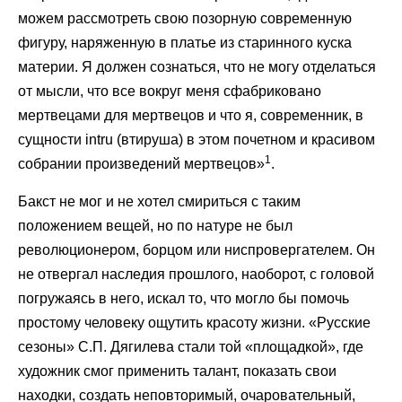
можем рассмотреть свою позорную современную
фигуру, наряженную в платье из старинного куска
материи. Я должен сознаться, что не могу отделаться
от мысли, что все вокруг меня сфабриковано
мертвецами для мертвецов и что я, современник, в
сущности intru (втируша) в этом почетном и красивом
1
собрании произведений мертвецов»
.
Бакст не мог и не хотел смириться с таким
положением вещей, но по натуре не был
революционером, борцом или ниспровергателем. Он
не отвергал наследия прошлого, наоборот, с головой
погружаясь в него, искал то, что могло бы помочь
простому человеку ощутить красоту жизни. «Русские
сезоны» С.П. Дягилева стали той «площадкой», где
художник смог применить талант, показать свои
находки, создать неповторимый, очаровательный,