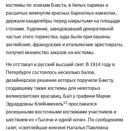
костюмы по эскизам Бакста, в белых париках и
расшитых жемчугом красных бархатных камзолах,
держали канделябры перед накрытыми на площади
столами. Художник, заведовавший декоративной
частью этого торжества, куда были приглашены
английские, французские и итальянские аристократы,
получил множество заказов на костюмы.
Не отставал и русский высший свет. В 1914 году в
Петербурге состоялось несколько балов,
дизайнерское решение которых поручили Баксту,
создавшему также костюмы для некоторых
великосветских красавиц. Бал у графини Марии
12
Эдуардовны Клейнмихель
прославился
роскошными восточными костюмами участников и
шествием из «Тысячи и одной ночи». По сообщениям
газет, «светлейшая княгиня Наталья Павловна