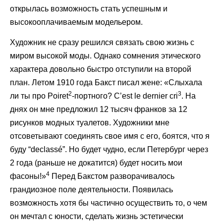
открылась возможность стать успешным и
высокооплачиваемым модельером.
Художник не сразу решился связать свою жизнь с
миром высокой моды. Однако сомнения этического
характера довольно быстро отступили на второй
план. Летом 1910 года Бакст писал жене: «Слыхала
2
3
ли ты про Poiret
-портного? C’est le dernier cri
. На
днях он мне предложил 12 тысяч франков за 12
рисунков модных туалетов. Художники мне
отсоветывают соединять свое имя с его, боятся, что я
буду “declassé”. Но будет чудно, если Петербург через
2 года (раньше не докатится) будет носить мои
4
фасоны!»
Перед Бакстом разворачивалось
грандиозное поле деятельности. Появилась
возможность хотя бы частично осуществить то, о чем
он мечтал с юности, сделать жизнь эстетически