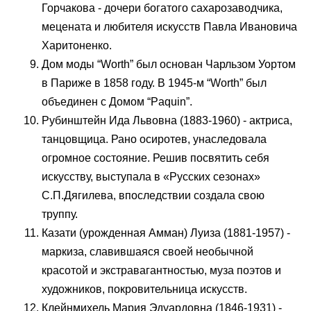
Горчакова - дочери богатого сахарозаводчика,
мецената и любителя искусств Павла Ивановича
Харитоненко.
Дом моды “Worth” был основан Чарльзом Уортом
в Париже в 1858 году. В 1945-м “Worth” был
объединен с Домом “Paquin”.
Рубинштейн Ида Львовна (1883-1960) - актриса,
танцовщица. Рано осиротев, унаследовала
огромное состояние. Решив посвятить себя
искусству, выступала в «Русских сезонах»
С.П.Дягилева, впоследствии создала свою
труппу.
Казати (урожденная Амман) Луиза (1881-1957) -
маркиза, славившаяся своей необычной
красотой и экстравагантностью, муза поэтов и
художников, покровительница искусств.
Клейнмихель Мария Эдуардовна (1846-1931) -