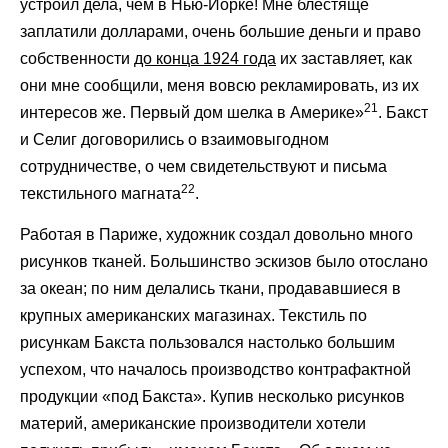
устроил дела, чем в Нью-Йорке! Мне блестяще
заплатили долларами, очень большие деньги и право
собственности
до конца 1924 года
их заставляет, как
они мне сообщили, меня вовсю рекламировать, из их
21
интересов же. Первый дом шелка в Америке»
. Бакст
и Селиг договорились о взаимовыгодном
сотрудничестве, о чем свидетельствуют и письма
22
текстильного магната
.
Работая в Париже, художник создал довольно много
рисунков тканей. Большинство эскизов было отослано
за океан; по ним делались ткани, продававшиеся в
крупных американских магазинах. Текстиль по
рисункам Бакста пользовался настолько большим
успехом, что началось производство контрафактной
продукции «под Бакста». Купив несколько рисунков
материй, американские производители хотели