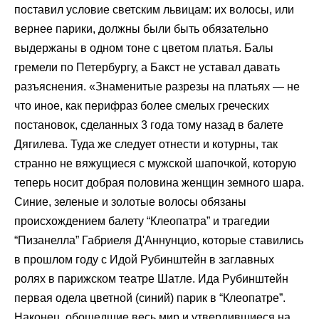
поставил условие светским львицам: их волосы, или
вернее парики, должны были быть обязательно
выдержаны в одном тоне с цветом платья. Балы
гремели по Петербургу, а Бакст не уставал давать
разъяснения. «Знаменитые разрезы на платьях — не
что иное, как перифраз более смелых греческих
постановок, сделанных 3 года тому назад в балете
Дягилева. Туда же следует отнести и котурны, так
странно не вяжущиеся с мужской шапочкой, которую
теперь носит добрая половина женщин земного шара.
Синие, зеленые и золотые волосы обязаны
происхождением балету “Клеопатра” и трагедии
“Пизанелла” Габриеля Д'Аннунцио, которые ставились
в прошлом году с Идой Рубинштейн в заглавных
ролях в парижском театре Шатле. Ида Рубинштейн
первая одела цветной (синий) парик в “Клеопатре”.
Наконец, обошедшие весь мир и утвердившиеся на