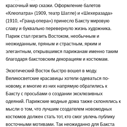
красочный мир сказки. Оформление балетов
«Клеопатра» (1909, театр Шатле) и «Шехеразада»
(1910, «Гранд-oпера») принесло Баксту мировую
славу и буквально перевернуло жизнь художника.
Париж стал грезить Востоком, необычным и
неожиданным, пряным и страстным, ярким и
элегантным, открывшимся парижанам именно таким
благодаря бакстовским декорациям и костюмам.
Экзотический Восток быстро вошел в моду.
Великосветские красавицы хотели одеваться по-
новому, и многие из них напрямую обратились к
Баксту с просьбами о создании эксклюзивных
одеяний. Парижские модные дома также склонялись к
мысли о том, что лучшим создателем новомодных
костюмов должен стать тот, кто смог увлечь публику
восточными мотивами. Так неожиданно для Бакста