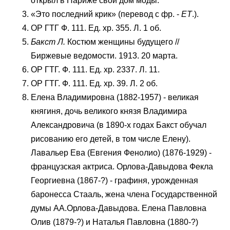
открыл в Париже свой дом моды.
«Это последний крик» (перевод с фр. -
ЕТ
.).
ОР ГТГ Ф. 111. Ед. хр. 355. Л. 1 об.
Бакст Л.
Костюм женщины будущего //
Биржевые ведомости. 1913. 20 марта.
ОР ГТГ. Ф. 111. Ед. хр. 2337. Л. 11.
ОР ГТГ. Ф. 111. Ед. хр. 39. Л. 2 об.
Елена Владимировна (1882-1957) - великая
княгиня, дочь великого князя Владимира
Александровича (в 1890-х годах Бакст обучал
рисованию его детей, в том числе Елену).
Лавальер Ева (Евгения Фенолио) (1876-1929) -
французская актриса. Орлова-Давыдова Фекла
Георгиевна (1867-?) - графиня, урожденная
баронесса Стааль, жена члена Государственной
думы АА.Орлова-Давыдова. Елена Павловна
Олив (1879-?) и Наталья Павловна (1880-?)