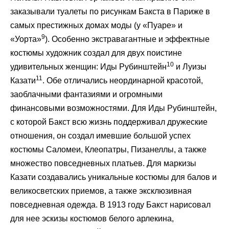
заказывали туалеты по рисункам Бакста в Париже в
самых престижных домах моды (у «Пуаре» и
9
«Уорта»
). Особенно экстравагантные и эффектные
костюмы художник создал для двух поистине
10
удивительных женщин: Иды Рубинштейн
и Луизы
11
Казати
. Обе отличались неординарной красотой,
заоблачными фантазиями и огромными
финансовыми возможностями. Для Иды Рубинштейн,
с которой Бакст всю жизнь поддерживал дружеские
отношения, он создал имевшие большой успех
костюмы Саломеи, Клеопатры, Пизанеллы, а также
множество повседневных платьев. Для маркизы
Казати создавались уникальные костюмы для балов и
великосветских приемов, а также эксклюзивная
повседневная одежда. В 1913 году Бакст нарисовал
для нее эскизы костюмов белого арлекина,