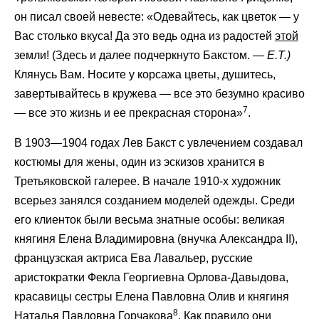
он писал своей невесте: «Одевайтесь, как цветок — у
Вас столько вкуса! Да это ведь одна из радостей
этой
земли! (Здесь и далее подчеркнуто Бакстом. —
Е.Т.)
Клянусь Вам. Носите у корсажа цветы, душитесь,
завертывайтесь в кружева — все это безумно красиво
7
— все это жизнь и ее прекрасная сторона»
.
В 1903—1904 годах Лев Бакст с увлечением создавал
костюмы для жены, один из эскизов хранится в
Третьяковской галерее. В начале 1910-х художник
всерьез занялся созданием моделей одежды. Среди
его клиенток были весьма знатные особы: великая
княгиня Елена Владимировна (внучка Александра II),
французская актриса Ева Лавальер, русские
аристократки Фекла Георгиевна Орлова-Давыдова,
красавицы сестры Елена Павловна Олив и княгиня
8
Наталья Павловна Горчакова
. Как правило они