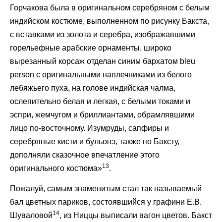
Горчакова была в оригинальном серебряном с белым
индийском костюме, выполненном по рисунку Бакста,
с вставками из золота и серебра, изображавшими
горельефные арабские орнаменты, широко
вырезанный корсаж отделан синим бархатом bleu
person с оригинальными наплечниками из белого
лебяжьего пуха, на голове индийская чалма,
ослепительно белая и легкая, с белыми токами и
эспри, жемчугом и бриллиантами, обрамлявшими
лицо по-восточному. Изумруды, сапфиры и
серебряные кисти и бульонэ, также по Баксту,
дополняли сказочное впечатление этого
13
оригинального костюма»
.
Пожалуй, самым знаменитым стал так называемый
бал цветных париков, состоявшийся у графини Е.В.
14
Шуваловой
, из Ниццы выписали вагон цветов. Бакст