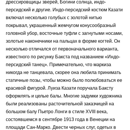
дрессировщицы зверей, Богини солнца, индо-
персидский и другие. Индо-персидский костюм Казати
включал несколько голубых с золотой нитью
покрывал, украшенный жемчугом конусообразный
головной убор, восточные туфли с загнутыми носами,
золотые наконечники на пальцах в форме когтей. Он
несколько отличался от первоначального варианта,
известного по рисунку Бакста под названием «Индо-
персидский танец». Примечательно, что маркиза
никогда не танцевала, скорее она любила принимать
статичные позы, чтобы можно было полюбоваться ее
красивой фигурой. Луиза Казати поручала Баксту
оформлять и целые балы. Многие задумки художника
были реализованы расточительной заказчицей на
большом балу Пьетро Лонги в стиле XVIII века,
состоявшемся в сентябре 1913 года в Венеции на
площади Сан-Марко. Двести черных слуг, одетых в