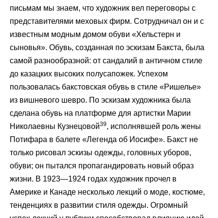
письмам мы знаем, что художник вел переговоры с
представителями меховых фирм. Сотрудничал он и с
известным модным домом обуви «Хельстерн и
сыновья». Обувь, созданная по эскизам Бакста, была
самой разнообразной: от сандалий в античном стиле
до казацких высоких полусапожек. Успехом
пользовалась бакстовская обувь в стиле «Ришелье»
из вишневого шевро. По эскизам художника была
сделана обувь на платформе для артистки Марии
39
Николаевны Кузнецовой
, исполнявшей роль жены
Потифара в балете «Легенда об Иосифе». Бакст не
только рисовал эскизы одежды, головных уборов,
обуви; он пытался пропагандировать новый образ
жизни. В 1923—1924 годах художник прочел в
Америке и Канаде несколько лекций о моде, костюме,
тенденциях в развитии стиля одежды. Огромный