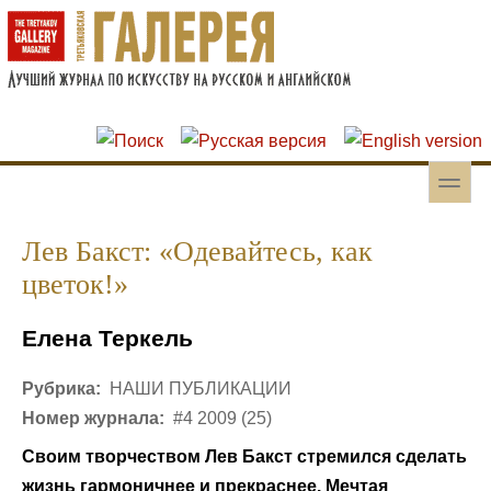
Перейти к основному содержанию
Skip to search
toggle
Вторичное меню
Лев Бакст: «Одевайтесь, как
цветок!»
Елена Теркель
Рубрика:
НАШИ ПУБЛИКАЦИИ
Номер журнала:
#4 2009 (25)
Своим творчеством Лев Бакст стремился сделать
жизнь гармоничнее и прекраснее. Мечтая