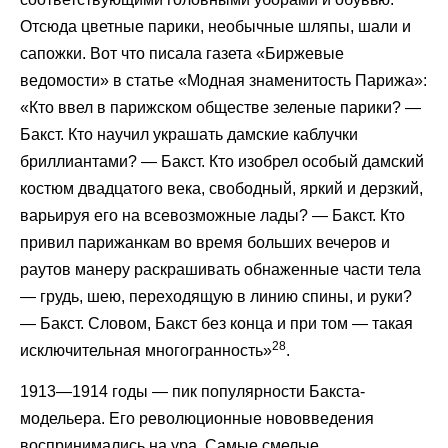
Отсюда цветные парики, необычные шляпы, шали и
сапожки. Вот что писала газета «Биржевые
ведомости» в статье «Модная знаменитость Парижа»:
«Кто ввел в парижском обществе зеленые парики? —
Бакст. Кто научил украшать дамские каблучки
бриллиантами? — Бакст. Кто изобрел особый дамский
костюм двадцатого века, свободный, яркий и дерзкий,
варьируя его на всевозможные лады? — Бакст. Кто
привил парижанкам во время больших вечеров и
раутов манеру раскрашивать обнаженные части тела
— грудь, шею, переходящую в линию спины, и руки?
— Бакст. Словом, Бакст без конца и при том — такая
28
исключительная многогранность»
.
1913—1914 годы — пик популярности Бакста-
модельера. Его революционные нововведения
воспринимались на ура. Самые смелые