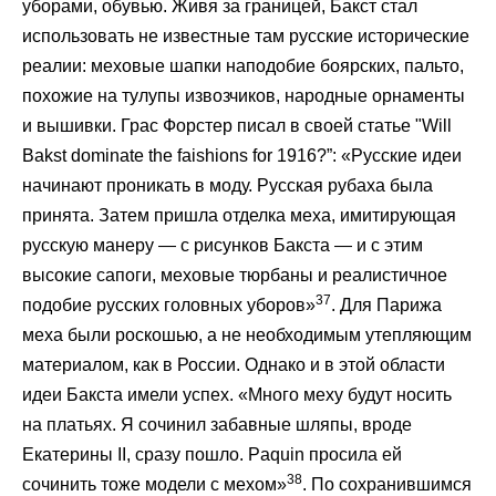
уборами, обувью. Живя за границей, Бакст стал
использовать не известные там русские исторические
реалии: меховые шапки наподобие боярских, пальто,
похожие на тулупы извозчиков, народные орнаменты
и вышивки. Грас Форстер писал в своей статье "Will
Bakst dominate the faishions for 1916?”: «Русские идеи
начинают проникать в моду. Русская рубаха была
принята. Затем пришла отделка меха, имитирующая
русскую манеру — с рисунков Бакста — и с этим
высокие сапоги, меховые тюрбаны и реалистичное
37
подобие русских головных уборов»
. Для Парижа
меха были роскошью, а не необходимым утепляющим
материалом, как в России. Однако и в этой области
идеи Бакста имели успех. «Много меху будут носить
на платьях. Я сочинил забавные шляпы, вроде
Екатерины II, сразу пошло. Paquin просила ей
38
сочинить тоже модели с мехом»
. По сохранившимся