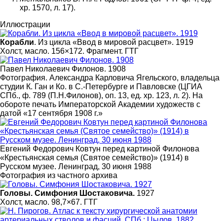
хр. 1570, л. 17).
Иллюстрации
Корабли
. Из цикла «Ввод в мировой расцвет». 1919
Холст, масло. 156×172. Фрагмент. ГТГ
Павел Николаевич Филонов. 1908
Фотография. Александра Карловича Ягельского, владельца
студии К. Ган и Ко. в С.-Петербурге и Павловске (ЦГИА
СПб., ф. 789 (П.Н.Филонов), оп. 13, ед. хр. 123, л. 2). На
обороте печать Императорской Академии художеств с
датой «17 сентября 1908 г.»
Евгений Федорович Ковтун перед картиной Филонова
«Крестьянская семья (Святое семейство)» (1914) в
Русском музее. Ленинград, 30 июня 1988
Фотография из частного архива
Головы. Симфония Шостаковича.
1927
Холст, масло. 98,7×67. ГТГ