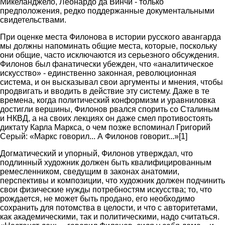
Микеланджело, Леонардо да Винчи - только
предположения, редко поддержанные документальными
свидетельствами.
При оценке места Филонова в истории русского авангарда
мы должны напоминать общие места, которые, поскольку
они общие, часто исключаются из серьезного обсуждения.
Филонов был фанатически убежден, что «аналитическое
искусство» - единственно законная, революционная
система, и он высказывал свои аргументы и мнения, чтобы
продвигать и вводить в действие эту систему. Даже в те
времена, когда политический конформизм и уравниловка
достигли вершины, Филонов рвался спорить со Сталиным
и НКВД, а на своих лекциях он даже смел противостоять
диктату Карла Маркса, о чем позже вспоминал Григорий
Серый: «Маркс говорил... А Филонов говорит...»[1]
Догматический и упорный, Филонов утверждал, что
подлинный художник должен быть квалифицированным
ремесленником, сведущим в законах анатомии,
перспективы и композиции, что художник должен подчинить
свои физические нужды потребностям искусства; то, что
рождается, не может быть продано, его необходимо
сохранить для потомства в целости, и что с авторитетами,
как академическими, так и политическими, надо считаться.