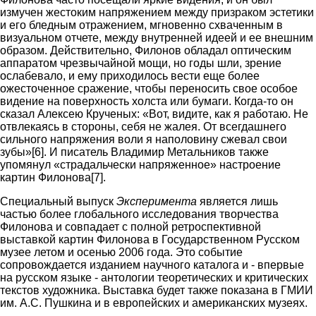
измучен жестоким напряжением между призраком эстетики
и его бледным отражением, мгновенно схваченным в
визуальном отчете, между внутренней идеей и ее внешним
образом. Действительно, Филонов обладал оптическим
аппаратом чрезвычайной мощи, но годы шли, зрение
ослабевало, и ему приходилось вести еще более
ожесточенное сражение, чтобы переносить свое особое
видение на поверхность холста или бумаги. Когда-то он
сказал Алексею Крученых: «Вот, видите, как я работаю. Не
отвлекаясь в стороны, себя не жалея. От всегдашнего
сильного напряжения воли я наполовину сжевал свои
зубы»[6]. И писатель Владимир Метальников также
упомянул «страдальчески напряженное» настроение
картин Филонова[7].
Специальный выпуск
Эксперимента
является лишь
частью более глобального исследования творчества
Филонова и совпадает с полной ретроспективной
выставкой картин Филонова в Государственном Русском
музее летом и осенью 2006 года. Это событие
сопровождается изданием научного каталога и - впервые
на русском языке - антологии теоретических и критических
текстов художника. Выставка будет также показана в ГМИИ
им. А.С. Пушкина и в европейских и американских музеях.