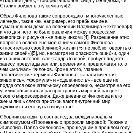
«Настанет день, - говорил Филонов, сидя у себя дома, - и
Сталин войдет в эту комнату»[2].
Образ Филонова также сопровождают многочисленные
легенды, такие как, например, его пребывание в
сумасшедшем доме на попечении Владимира Бехтерева[3]
и что для него не было различия между процессами
живописи и рисунка - «я пишу инком»[4]. Разрешение этих
вопросов осложнено молчанием самого Филонова
относительно своей личной жизни («я не люблю говорить о
жизни своей»)[5], но, несмотря на опасность ошибки, один
из наших авторов, Александр Лозовой, пробует поднять
завесу, предугадывая или, временами, предполагая то, о
чем «молчал» Филонов. Кроме этого, главные
теоретические термины Филонова - «аналитическая
живопись», «формула» и «сделанность» - все еще не
поддаются окончательному определению, несмотря на его
усилия объяснить и распространить мировой расцвет
своего мировоззрения. Даже дневники Филонова и его
жены лишь слегка приоткрывают внутренний мир
художника и его путь в искусстве.
Сборник выходит в свет вслед за международным
симпозиумом «Пропевень о проросли мировой: Поэзия и
Живопись Павла Филонова», прошедшим в прошлом году
в Центре исследований им. Пола Гетти в Лос-Анджелесе. В