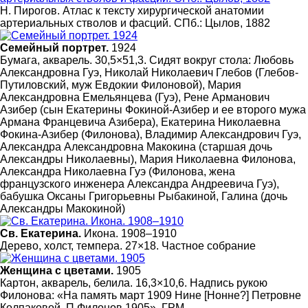
Н. Пирогов. Атлас к тексту хирургической анатомии
артериальных стволов и фасций. СПб.: Цылов, 1882
Семейный портрет.
1924
Бумага, акварель. 30,5×51,3. Сидят вокруг стола: Любовь
Александровна Гуэ, Николай Николаевич Глебов (Глебов-
Путиловский, муж Евдокии Филоновой), Мария
Александровна Емельянцева (Гуэ), Рене Арманович
Азибер (сын Екатерины Фокиной-Азибер и ее второго мужа
Армана Францевича Азибера), Екатерина Николаевна
Фокина-Азибер (Филонова), Владимир Александрович Гуэ,
Александра Александровна Макокина (старшая дочь
Александры Николаевны), Мария Николаевна Филонова,
Александра Николаевна Гуэ (Филонова, жена
французского инженера Александра Андреевича Гуэ),
бабушка Оксаны Григорьевны Рыбакиной, Галина (дочь
Александры Макокиной)
Св. Екатерина.
Икона. 1908–1910
Дерево, холст, темпера. 27×18. Частное собрание
Женщина с цветами.
1905
Картон, акварель, белила. 16,3×10,6. Надпись рукою
Филонова: «На память март 1909 Нине [Нонне?] Петровне
Колпаковой. П.Филонов 1905». ГРМ