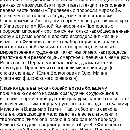
рамках симпозиума были прочитаны л екции и исполнена
первая часть поэмы «Пропевень о проросли мировой»,
после чего состоялось обсуждение этой постановки.
Спонсируемый Институтом современной русской культуры
и Университетом Южной Калифорнии «Пропевень о
проросли мировой» состоялся не только как общественный
форум с целью более широкого исследования жизни и
искусства Филонова, но и как лаборатория для анализа
конкретных проблем и частных вопросов, связанных с
мировозрением художника, таких, например, как процессы
разложения и реэволюции, смертное и девичье в немецком
Ренессансе, Первая мировая война, драматическая
структура «Пропевени о проросли мировой» и др. (о
спектакле пишут Юлия Волхонович и Олег Минин,
участники филоновского спектакля).
Главная цель выпуска - содействовать большему
пониманию одного из самых загадочных художников в
истории современной русской культуры, равного по высоте
и значению таким творцам русского авангарда, как Казимир
Малевич и Владимир Татлин. Так, в сборник включены
статьи, освещающие малоизвестные аспекты жизни и
творчества Филонова, особенно его раннего периода.
Юлиан Халтурин, например, пишет об учебе Филонова в
мастерской Дмитриева-Кавказского, Ирина Пронина