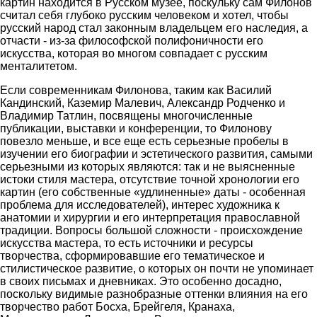
картин находится в Русском музее, поскульку сам Филонов
считал себя глубоко русским человеком и хотел, чтобы
русский народ стал законным владельцем его наследия, а
отчасти - из-за философской полифоничности его
искусства, которая во многом совпадает с русским
менталитетом.
Если современникам Филонова, таким как Василий
Кандинский, Каземир Малевич, Александр Родченко и
Владимир Татлин, посвящены многочисленные
публикации, выставки и конференции, то Филонову
повезло меньше, и все еще есть серьезные пробелы в
изучении его биографии и эстетического развития, самыми
серьезными из которых являются: так и не выясненные
истоки стиля мастера, отсутствие точной хронологии его
картин (его собственные «удлиненные» даты - особенная
проблема для исследователей), интерес художника к
анатомии и хирургии и его интерпретация православной
традиции. Вопросы большой сложности - происхождение
искусства мастера, то есть источники и ресурсы
творчества, сформировавшие его тематическое и
стилистическое развитие, о которых он почти не упоминает
в своих письмах и дневниках. Это особенно досадно,
поскольку видимые разнобразные оттенки влияния на его
творчество работ Босха, Брейгеля, Кранаха,