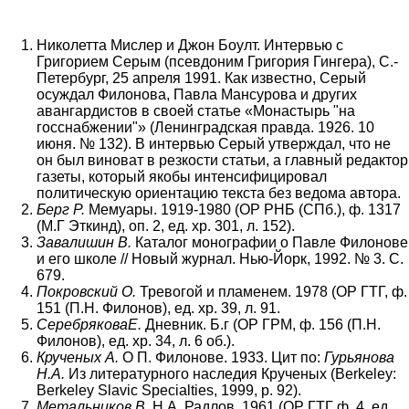
Николетта Мислер и Джон Боулт. Интервью с
Григорием Серым (псевдоним Григория Гингера), С.-
Петербург, 25 апреля 1991. Как известно, Серый
осуждал Филонова, Павла Мансурова и других
авангардистов в своей статье «Монастырь "на
госснабжении"» (Ленинградская правда. 1926. 10
июня. № 132). В интервью Серый утверждал, что не
он был виноват в резкости статьи, а главный редактор
газеты, который якобы интенсифицировал
политическую ориентацию текста без ведома автора.
Берг Р.
Мемуары. 1919-1980 (ОР РНБ (СПб.), ф. 1317
(М.Г Эткинд), оп. 2, ед. хр. 301, л. 152).
Завалишин В.
Каталог монографии о Павле Филонове
и его школе // Новый журнал. Нью-Йорк, 1992. № 3. С.
679.
Покровский О.
Тревогой и пламенем. 1978 (ОР ГТГ, ф.
151 (П.Н. Филонов), ед. хр. 39, л. 91.
Серебрякова
E.
Дневник. Б.г (ОР ГРМ, ф. 156 (П.Н.
Филонов), ед. хр. 34, л. 6 об.).
Крученых А.
О П. Филонове. 1933. Цит по:
Гурьянова
Н.А.
Из литературного наследия Крученых (Berkeley:
Berkeley Slavic Specialties, 1999, p. 92).
Метальников В.
Н.А. Радлов. 1961 (ОР ГТГ ф. 4, ед.