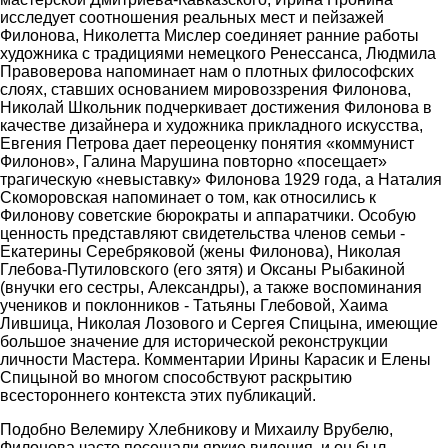
исследует соотношения реальных мест и пейзажей
Филонова, Николетта Мислер соединяет ранние работы
художника с традициями немецкого Ренессанса, Людмила
Правоверова напоминает нам о плотных философских
слоях, ставших основанием мировоззрения Филонова,
Николай Школьник подчеркивает достижения Филонова в
качестве дизайнера и художника прикладного искусства,
Евгения Петрова дает переоценку понятия «коммунист
Филонов», Галина Марушина повторно «посещает»
трагическую «невыставку» Филонова 1929 года, а Наталия
Скоморовская напоминает о том, как относились к
Филонову советские бюрократы и аппаратчики. Особую
ценность представляют свидетельства членов семьи -
Екатерины Серебряковой (жены Филонова), Николая
Глебова-Путиловского (его зятя) и Оксаны Рыбакиной
(внучки его сестры, Александры), а также воспоминания
учеников и поклонников - Татьяны Глебовой, Хаима
Лившица, Николая Лозового и Сергея Спицына, имеющие
большое значение для исторической реконструкции
личности Мастера. Комментарии Ирины Карасик и Елены
Спицыной во многом способствуют раскрытию
всестороннего контекста этих публикаций.
Подобно Велемиру Хлебникову и Михаилу Врубелю,
Филонова часто посещали яркие видения, и он был