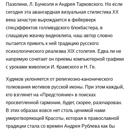
Пазолини, Л. Бунюэля и Андрея Тарковского. Но если
сегодня эта авангардная визуальная стилистика XX
века зачастую вырождается в фейерверк
спецэффектов голливудского блокбастера, в
слащавую жвачку видеоклипа, наш автор словно
пытается привить к ней традицию русского
психологического реализма XIX столетия. Едва ли не
напрямую сочетает он приемы компьютерной графики
с уроками живописи И. Крамского и Н. Ге.
Худяков уклоняется от религиозно-канонического
толкования мотивов русской иконы. При этом каждый,
кто взглянет на «Предстояние» в поисках
просветленной гармонии, будет, скорее, разочарован.
В этих образах вовсе нет столь ценимой нами
умиротворяющей Красоты, которая в православной
традиции стала со времен Андрея Рублева как бы