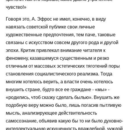
чувство!»
Говоря это, А. Эфрос не имел, конечно, в виду
навязать советской публике свои личные
художественные предпочтения, тем паче, таковые
связаны с искусством совсем другого рода и другой
эпохи. Критик привлекал внимание читателя к
феномену, казавшемуся существенным и резко
отличным от массовых эстетических тяготений поры
становления социалистического реализма. Тогда
многим хотелось верить, а власти очень хотелось
внушить стране, будто все ее граждане - «мы» -
«родились, чтоб сказку сделать былью». Внушить же
подобную веру можно было, лишь погасив пытливую
мысль, анализирующее действительность
самосознание, объявив какую бы то ни было духовно-
интеллектуальную искушенность враждебной, чуждой