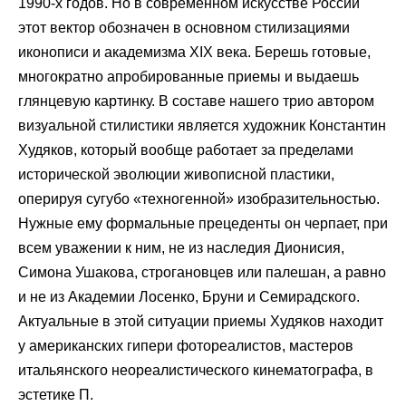
1990-х годов. Но в современном искусстве России
этот вектор обозначен в основном стилизациями
иконописи и академизма XIX века. Берешь готовые,
многократно апробированные приемы и выдаешь
глянцевую картинку. В составе нашего трио автором
визуальной стилистики является художник Константин
Худяков, который вообще работает за пределами
исторической эволюции живописной пластики,
оперируя сугубо «техногенной» изобразительностью.
Нужные ему формальные прецеденты он черпает, при
всем уважении к ним, не из наследия Дионисия,
Симона Ушакова, строгановцев или палешан, а равно
и не из Академии Лосенко, Бруни и Семирадского.
Актуальные в этой ситуации приемы Худяков находит
у американских гипери фотореалистов, мастеров
итальянского неореалистического кинематографа, в
эстетике П.