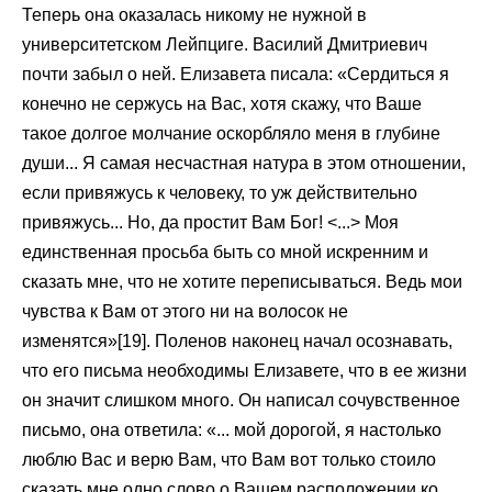
Теперь она оказалась никому не нужной в
университетском Лейпциге. Василий Дмитриевич
почти забыл о ней. Елизавета писала: «Сердиться я
конечно не сержусь на Вас, хотя скажу, что Ваше
такое долгое молчание оскорбляло меня в глубине
души... Я самая несчастная натура в этом отношении,
если привяжусь к человеку, то уж действительно
привяжусь... Но, да простит Вам Бог! <...> Моя
единственная просьба быть со мной искренним и
сказать мне, что не хотите переписываться. Ведь мои
чувства к Вам от этого ни на волосок не
изменятся»[19]. Поленов наконец начал осознавать,
что его письма необходимы Елизавете, что в ее жизни
он значит слишком много. Он написал сочувственное
письмо, она ответила: «... мой дорогой, я настолько
люблю Вас и верю Вам, что Вам вот только стоило
сказать мне одно слово о Вашем расположении ко