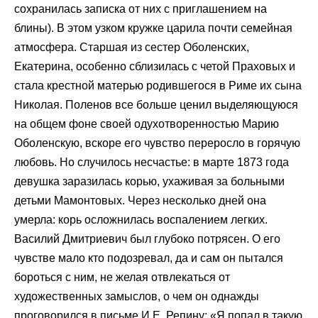
сохранилась записка от них с приглашением на
блины). В этом узком кружке царила почти семейная
атмосфера. Старшая из сестер Оболенских,
Екатерина, особенно сблизилась с четой Праховых и
стала крестной матерью родившегося в Риме их сына
Николая. Поленов все больше ценил выделяющуюся
на общем фоне своей одухотворенностью Марию
Оболенскую, вскоре его чувство переросло в горячую
любовь. Но случилось несчастье: в марте 1873 года
девушка заразилась корью, ухаживая за больными
детьми Мамонтовых. Через несколько дней она
умерла: корь осложнилась воспалением легких.
Василий Дмитриевич был глубоко потрясен. О его
чувстве мало кто подозревал, да и сам он пытался
бороться с ним, не желая отвлекаться от
художественных замыслов, о чем он однажды
проговорился в письме И.Е. Репину: «Я попал в такую