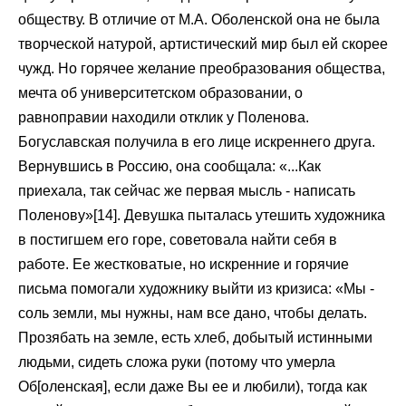
обществу. В отличие от М.А. Оболенской она не была
творческой натурой, артистический мир был ей скорее
чужд. Но горячее желание преобразования общества,
мечта об университетском образовании, о
равноправии находили отклик у Поленова.
Богуславская получила в его лице искреннего друга.
Вернувшись в Россию, она сообщала: «...Как
приехала, так сейчас же первая мысль - написать
Поленову»[14]. Девушка пыталась утешить художника
в постигшем его горе, советовала найти себя в
работе. Ее жестковатые, но искренние и горячие
письма помогали художнику выйти из кризиса: «Мы -
соль земли, мы нужны, нам все дано, чтобы делать.
Прозябать на земле, есть хлеб, добытый истинными
людьми, сидеть сложа руки (потому что умерла
Об[оленская], если даже Вы ее и любили), тогда как