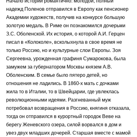
Начало истории романтично: молодой, полный
надежд Поленов отправился в Европу как пенсионер
Академии художеств, получив на конкурсе большую
золотую медаль. В Риме он познакомился дочерьми
З.С. Оболенской. Их история, о которой А.И. Герцен
писал в «Колоколе», всколыхнула в свое время не
только Россию, но и культурные слои Европы. Зоя
Сергеевна, урожденная графиня Сумарокова, была
замужем за губернатором Москвы князем А.В.
Оболенским. В семье было пятеро детей, но
отношения не ладились. В 1860-х мать с дочками
жила то в Италии, то в Швейцарии, где увлеклась
революционными идеями. Разгневанный муж
потребовал возвращения в Россию, княгиня отказала,
тогда он отправился в курортный городок Веве на
берегу Женевского озера, силой ворвался в дом и
увез двух младших дочерей. Старшая вместе с мамой