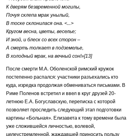
К дверям безвременной могилы,
Почуя склепа мрак унылый,
В тоске склонилася она. <...>
Кругом весна, цветы, веселье;
И зной, и блеск со всех сторон –
А смерть толкает в подземелье,
В холодный мрак, на вечный сон!»[13]
После смерти М.А. Оболенской римский кружок
постепенно распался: участники разъехались кто
куда, изредка продолжая обмениваться письмами. В
Риме Поленов встретил и ввел в круг друзей 20-
летнюю Е.А. Богуславскую, переписка с которой
позволяет проследить следующий этап подготовки
картины «Больная». Елизавета к тому времени была
уже сложившейся личностью, волевой,
целеустремленной, жаждавшей приносить пользу