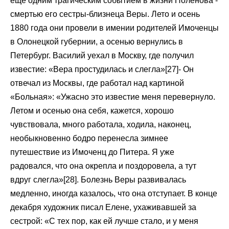
еще одним трагическим событием в жизни Поленова -
смертью его сестры-близнеца Веры. Лето и осень
1880 года они провели в имении родителей Имоченцы
в Олонецкой губернии, а осенью вернулись в
Петербург. Василий уехал в Москву, где получил
известие: «Вера простудилась и слегла»[27]- Он
отвечал из Москвы, где работал над картиной
«Больная»: «Ужасно это известие меня перевернуло.
Летом и осенью она себя, кажется, хорошо
чувствовала, много работала, ходила, наконец,
необыкновенно бодро перенесла зимнее
путешествие из Имоченц до Питера. Я уже
радовался, что она окрепла и поздоровела, а тут
вдруг слегла»[28]. Болезнь Веры развивалась
медленно, иногда казалось, что она отступает. В конце
декабря художник писал Елене, ухаживавшей за
сестрой: «С тех пор, как ей лучше стало, и у меня