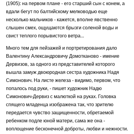
(1905): на первом плане - его старший сын с конем, а
вдали бегут по балтийскому мелководью еще
несколько мальчиков - кажется, вполне явственно
слышен смех, ощущаются брызги соленой воды и
свист теплого порывистого ветра...
Много тем для пейзажей и портретирования дало
Валентину Александровичу Домотканово - имение
Дервизов, за одного из представителей которого
вышла замуж двоюродная сестра художника Надя
Симонович. На листе железа - видимо, первом, что
попалось под руки, - пишет художник Надю
Симонович-Дервиз с малюткой на руках. Головка
спящего младенца изображена так, что зрителю
передается чувство защищенности, обретаемой
ребенком подле юной матери, сама же она -
воплощение бесконечной доброты, любви и нежности.