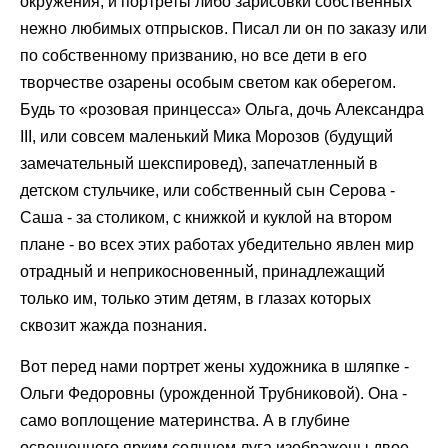
окружения, и портреты либо зарисовки собственных
нежно любимых отпрысков. Писал ли он по заказу или
по собственному призванию, но все дети в его
творчестве озарены особым светом как оберегом.
Будь то «розовая принцесса» Ольга, дочь Александра
III, или совсем маленький Мика Морозов (будущий
замечательный шекспировед), запечатленный в
детском стульчике, или собственный сын Серова -
Саша - за столиком, с книжкой и куклой на втором
плане - во всех этих работах убедительно явлен мир
отрадный и неприкосновенный, принадлежащий
только им, только этим детям, в глазах которых
сквозит жажда познания.
Вот перед нами портрет жены художника в шляпке -
Ольги Федоровны (урожденной Трубниковой). Она -
само воплощение материнства. А в глубине
освещенного ярким солнцем луга изображены двое