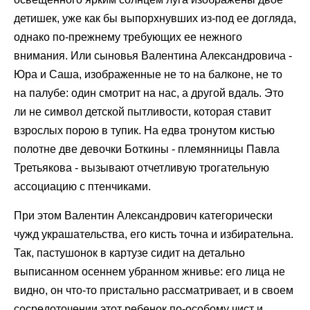
детишек, уже как бы выпорхнувших из-под ее догляда,
однако по-прежнему требующих ее нежного
внимания. Или сыновья Валентина Александровича -
Юра и Саша, изображенные не то на балконе, не то
на палубе: один смотрит на нас, а другой вдаль. Это
ли не символ детской пытливости, которая ставит
взрослых порою в тупик. На едва тронутом кистью
полотне две девочки Боткины - племянницы Павла
Третьякова - вызывают отчетливую трогательную
ассоциацию с птенчиками.
При этом Валентин Александрович категорически
чужд украшательства, его кисть точна и избирательна.
Так, пастушонок в картузе сидит на детально
выписанном осеннем убранном жнивье: его лица не
видно, он что-то пристально рассматривает, и в своем
сосредоточении этот ребенок по-особому чист и