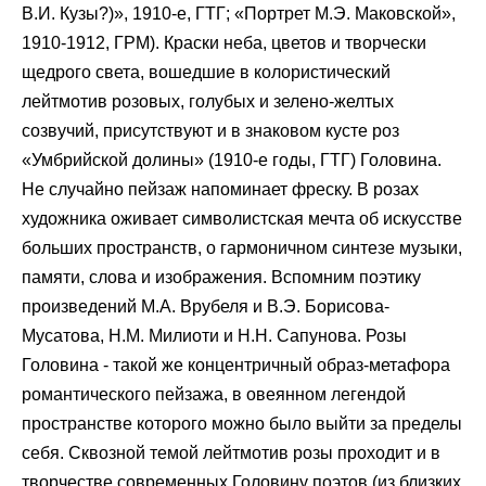
В.И. Кузы?)», 1910-е, ГТГ; «Портрет М.Э. Маковской»,
1910-1912, ГРМ). Краски неба, цветов и творчески
щедрого света, вошедшие в колористический
лейтмотив розовых, голубых и зелено-желтых
созвучий, присутствуют и в знаковом кусте роз
«Умбрийской долины» (1910-е годы, ГТГ) Головина.
Не случайно пейзаж напоминает фреску. В розах
художника оживает символистская мечта об искусстве
больших пространств, о гармоничном синтезе музыки,
памяти, слова и изображения. Вспомним поэтику
произведений М.А. Врубеля и В.Э. Борисова-
Мусатова, Н.М. Милиоти и Н.Н. Сапунова. Розы
Головина - такой же концентричный образ-метафора
романтического пейзажа, в овеянном легендой
пространстве которого можно было выйти за пределы
себя. Сквозной темой лейтмотив розы проходит и в
творчестве современных Головину поэтов (из близких