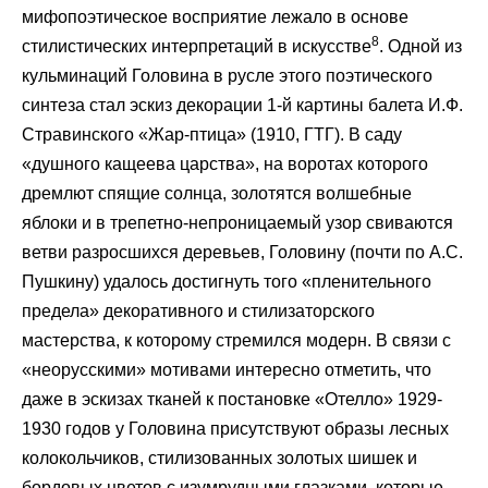
мифопоэтическое восприятие лежало в основе
8
стилистических интерпретаций в искусстве
. Одной из
кульминаций Головина в русле этого поэтического
синтеза стал эскиз декорации 1-й картины балета И.Ф.
Стравинского «Жар-птица» (1910, ГТГ). В саду
«душного кащеева царства», на воротах которого
дремлют спящие солнца, золотятся волшебные
яблоки и в трепетно-непроницаемый узор свиваются
ветви разросшихся деревьев, Головину (почти по А.С.
Пушкину) удалось достигнуть того «пленительного
предела» декоративного и стилизаторского
мастерства, к которому стремился модерн. В связи с
«неорусскими» мотивами интересно отметить, что
даже в эскизах тканей к постановке «Отелло» 1929-
1930 годов у Головина присутствуют образы лесных
колокольчиков, стилизованных золотых шишек и
бордовых цветов с изумрудными глазками, которые