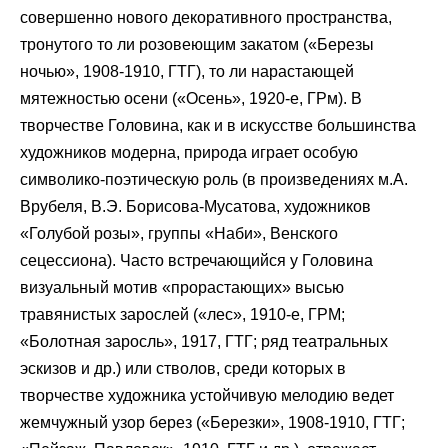
совершенно нового декоративного пространства,
тронутого то ли розовеющим закатом («Березы
ночью», 1908-1910, ГТГ), то ли нарастающей
мятежностью осени («Осень», 1920-е, ГРм). В
творчестве Головина, как и в искусстве большинства
художников модерна, природа играет особую
символико-поэтическую роль (в произведениях м.А.
Врубеля, В.Э. Борисова-Мусатова, художников
«Голубой розы», группы «Наби», Венского
сецессиона). Часто встречающийся у Головина
визуальный мотив «прорастающих» высью
травянистых зарослей («лес», 1910-е, ГРМ;
«Болотная заросль», 1917, ГТГ; ряд театральных
эскизов и др.) или стволов, среди которых в
творчестве художника устойчивую мелодию ведет
жемчужный узор берез («Березки», 1908-1910, ГТГ;