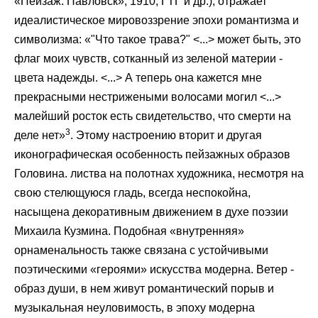
«Пейзаж. Павловск», 1910, ГТГ и др.), отражает
идеалистическое мировоззрение эпохи романтизма и
символизма: «"Что такое трава?" <...> может быть, это
флаг моих чувств, сотканный из зеленой материи -
цвета надежды. <...> А теперь она кажется мне
прекрасными нестрижеными волосами могил <...>
малейший росток есть свидетельство, что смерти на
3
деле нет»
. Этому настроению вторит и другая
иконографическая особенность пейзажных образов
Головина. листва на полотнах художника, несмотря на
свою стелющуюся гладь, всегда неспокойна,
насыщена декоративным движением в духе поэзии
Михаила Кузмина. Подобная «внутренняя»
орнаменальность также связана с устойчивыми
поэтическими «героями» искусства модерна. Ветер -
образ души, в нем живут романтический порыв и
музыкальная неуловимость, в эпоху модерна