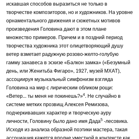
искавшая способов выразиться не только в
творчестве композиторов, но и художников. На уровне
орнаментального движения и сюжетных мотивов
произведения Головина дают в этом плане
множество примеров. Причем и в поздний период
творчества художника этот олицетворяющий душу
ветер взметает радужную розово-желто-голубую
гамму занавеса в эскизе «Балкон замка» («Безумный
день, или Женитьба Фигаро», 1927, музей МХАТ),
ассоциируя музыкальный симфонизм взгляда
Головина на мир с лирическим обликом рощи:
4
«Ветер... ты меня не покинешь?»
. Не случайно в
системе метких прозвищ Алексея Ремизова,
подчеркивавших характер и творческую ауру
5
личности, Головину было дано имя Дада
-лесовика.
Исходя из анализа образной поэтики мастера, такая
ассоциация кажется вполне уместной в контексте как