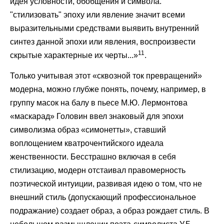
идея условности, обобщения и символа.
"стилизовать" эпоху или явление значит всеми
выразительными средствами выявить внутренний
синтез данной эпохи или явления, воспроизвести
11
скрытые характерные их черты...»
.
Только учитывая этот «сквозной ток превращений»
модерна, можно глубже понять, почему, например, в
группу масок на балу в пьесе М.Ю. Лермонтова
«маскарад» Головин ввел знаковый для эпохи
символизма образ «симонетты», ставший
воплощением кватрочентийского идеала
женственности. Бесстрашно включая в себя
стилизацию, модерн отстаивал правомерность
поэтической интуиции, развивая идею о том, что не
внешний стиль (допускающий профессиональное
подражание) создает образ, а образ рождает стиль. В