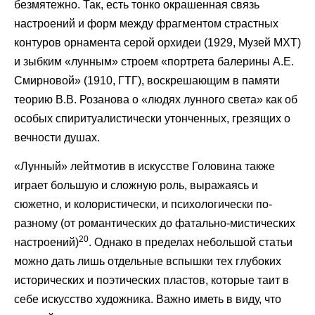
безмятежно. Так, есть тонко окрашенная связь
настроений и форм между фрагментом страстных
контуров орнамента серой орхидеи (1929, Музей МХТ)
и зыбким «лунным» строем «портрета балерины А.Е.
Смирновой» (1910, ГТГ), воскрешающим в памяти
теорию В.В. Розанова о «людях лунного света» как об
особых спиритуалистически утонченных, грезящих о
вечности душах.
«Лунный» лейтмотив в искусстве Головина также
играет большую и сложную роль, выражаясь и
сюжетно, и колористически, и психологически по-
разному (от романтических до фатально-мистических
20
настроений)
. Однако в пределах небольшой статьи
можно дать лишь отдельные вспышки тех глубоких
исторических и поэтических пластов, которые таит в
себе искусство художника. Важно иметь в виду, что