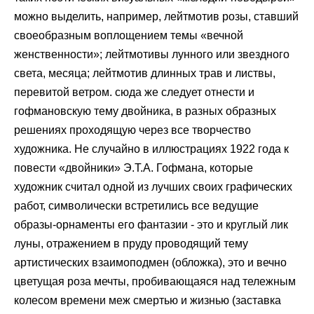
можно выделить, например, лейтмотив розы, ставший
своеобразным воплощением темы «вечной
женственности»; лейтмотивы лунного или звездного
света, месяца; лейтмотив длинных трав и листвы,
перевитой ветром. сюда же следует отнести и
гофмановскую тему двойника, в разных образных
решениях проходящую через все творчество
художника. Не случайно в иллюстрациях 1922 года к
повести «двойники» Э.Т.А. Гофмана, которые
художник считал одной из лучших своих графических
работ, символически встретились все ведущие
образы-орнаменты его фантазии - это и круглый лик
луны, отражением в пруду проводящий тему
артистических взаимоподмен (обложка), это и вечно
цветущая роза мечты, пробивающаяся над тележным
колесом времени меж смертью и жизнью (заставка