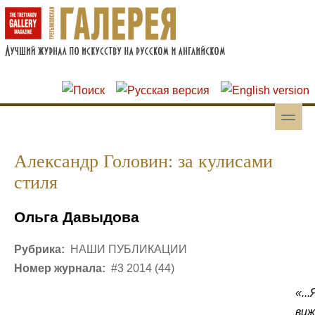
Перейти к основному содержанию
Skip to search
toggle
Вторичное меню
Александр Головин: за кулисами
стиля
Ольга Давыдова
Рубрика:
НАШИ ПУБЛИКАЦИИ
Номер журнала:
#3 2014 (44)
«...
виж