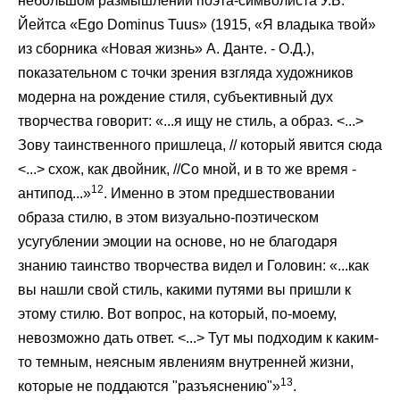
небольшом размышлении поэта-символиста У.Б.
Йейтса «Ego Dominus Tuus» (1915, «Я владыка твой»
из сборника «Новая жизнь» А. Данте. - О.Д.),
показательном с точки зрения взгляда художников
модерна на рождение стиля, субъективный дух
творчества говорит: «...я ищу не стиль, а образ. <...>
Зову таинственного пришлеца, // который явится сюда
<...> схож, как двойник, //Со мной, и в то же время -
12
антипод...»
. Именно в этом предшествовании
образа стилю, в этом визуально-поэтическом
усугублении эмоции на основе, но не благодаря
знанию таинство творчества видел и Головин: «...как
вы нашли свой стиль, какими путями вы пришли к
этому стилю. Вот вопрос, на который, по-моему,
невозможно дать ответ. <...> Тут мы подходим к каким-
то темным, неясным явлениям внутренней жизни,
13
которые не поддаются "разъяснению"»
.