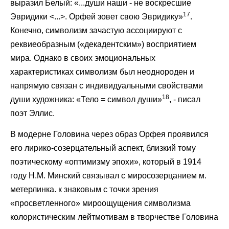
выразил Белый: «...души наши - не воскресшие
17
Эвридики <...>. Орфей зовет свою Эвридику»
.
Конечно, символизм зачастую ассоциируют с
реквиеобразным («декадентским») восприятием
мира. Однако в своих эмоциональных
характеристиках символизм был неоднороден и
напрямую связан с индивидуальными свойствами
18
души художника: «Тело = символ души»
, - писал
поэт Эллис.
В модерне Головина через образ Орфея проявился
его лирико-созерцательный аспект, близкий тому
поэтическому «оптимизму эпохи», который в 1914
году Н.М. Минский связывал с миросозерцанием м.
метерлинка. к знаковым с точки зрения
«просветленного» мироощущения символизма
колористическим лейтмотивам в творчестве Головина