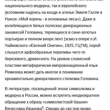
национального модерна, так и европейского
(вспомним надпись на входе в ателье Эмиля Галле в
Нанси: «Мой корень - в основанье леса»). Даже в
колеблющихся белых полосках декорационных
занавесей Головина, теряющихся в сине-золотых
портьерах и пенном вихре лент (эскиз к опере п.И.
Чайковского «Евгений Онегин», 1925, ГЦТМ), порой
слышатся арфообразные переливы чего-то
березового, древесного. На уровне словесной
пластики метафорически-импровизационный язык
Ремизова может дать многое в понимании
орнаментально-декоративного стилизма Головина.
В литературе, посвященной эпохе символизма и
модерна в России, можно встретить неоднократное
обращение к образу «символистской башни»
6
Вячеслава Иванова
. Однако до сих пор редко