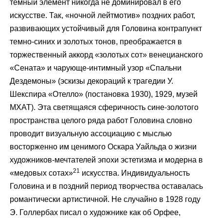
темный элемент никогда не доминировал в его
искусстве. Так, «ночной лейтмотив» поздних работ,
развивающих устойчивый для Головина контрапункт
темно-синих и золотых тонов, преображается в
торжественный аккорд «золотых сот» венецианского
«Сената» и чарующе-интимный узор «Спальни
Дездемоны» (эскизы декораций к трагедии У.
Шекспира «Отелло» (постановка 1930), 1929, музей
МХАТ). Эта светящаяся сферичность сине-золотого
пространства целого ряда работ Головина словно
проводит визуальную ассоциацию с мыслью
восторженно им ценимого Оскара Уайльда о жизни
художников-мечтателей эпохи эстетизма и модерна в
21
«медовых сотах»
искусства. Индивидуальность
Головина и в поздний период творчества оставалась
романтически артистичной. Не случайно в 1928 году
Э. Голлербах писал о художнике как об Орфее,