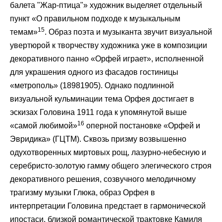
балета "Жар-птица"» художник выделяет отдельный
пункт «О правильном подходе к музыкальным
15
темам»
. Образ поэта и музыканта звучит визуальной
увертюрой к творчеству художника уже в композиции
декоративного панно «Орфей играет», исполненной
для украшения одного из фасадов гостиницы
«метрополь» (18981905). Однако подлинной
визуальной кульминации тема Орфея достигает в
эскизах Головина 1911 года к упомянутой выше
16
«самой любимой»
оперной постановке «Орфей и
Эвридика» (ГЦТМ). Сквозь призму возвышенно
одухотворенных миртовых рощ, лазурно-небесную и
серебристо-золотую гамму общего элегического строя
декоративного решения, созвучного мелодичному
трагизму музыки Глюка, образ Орфея в
интерпретации Головина предстает в гармонической
ипостаси, близкой романтической трактовке Камиля