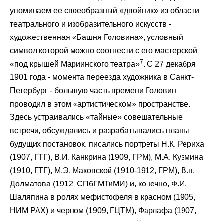
упоминаем ее своеобразный «двойник» из области
театрального и изобразительного искусств -
художественная «Башня Головина», условный
символ которой можно соотнести с его мастерской
7
«под крышей Мариинского театра»
. С 27 декабря
1901 года - момента переезда художника в Санкт-
Петербург - большую часть времени Головин
проводил в этом «артистическом» пространстве.
Здесь устраивались «тайные» совещательные
встречи, обсуждались и разрабатывались планы
будущих постановок, писались портреты Н.К. Рериха
(1907, ГТГ), В.И. Канкрина (1909, ГРМ), М.А. Кузмина
(1910, ГТГ), М.Э. Маковской (1910-1912, ГРМ), В.п.
Долматова (1912, СПбГМТиМИ) и, конечно, Ф.И.
Шаляпина в ролях мефистофеля в красном (1905,
НИМ РАХ) и черном (1909, ГЦТМ), Фарлафа (1907,