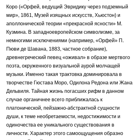
Коро («Орфей, ведущий Эвридику через подземный
мир», 1861, Музей изящных искусств, Хьюстон) и
аполлонической теории «прекрасной ясности» М.
Кузмина. В западноевропейском символизме, за
немногими исключениями (например, «Орфей» П.
Пюви де Шавана, 1883, частное собрание),
древнегреческий певец «оживал» в образе мертвого
поэта, окруженного визуальной аурой молчащей
музыки. Именно такая трактовка доминировала в
творчестве Гюстава Моро, Одилона Редона или Жана
Дельвиля. Тайная жизнь погасших рифм в данном
случае органичнее всего приближалась к
платонической, пейзажно-абстрактной сущности
души, к теме необретаемости, недостижимости и
одиночества ее уникального существования в
личности. Характер этого самоощущения образно