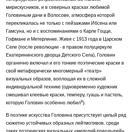
мирискусников, и в северных красках любимой
Головиным дачи в Волосове, атмосфера которой
перекликалась не только с пейзажами Ибсена или
Гамсуна, но и с воспоминаниями о Карле Гоцци,
Гофмане и Метерлинке. Живя с 1913 года в Царском
Селе (после революции - в правом полуциркуле
Екатерининского дворца Детского Села), Головин
органично включал и его тонкие поэтические краски в
свой метафорически многомерный «театр»
визуальных образов, воплощая их в сложной
индивидуальной технике (одновременно художник
смешивал клеевые краски, темперу, гуашь и пастель,
9
которую Головин особенно любил
).
В поэтике искусства Головина присутствует целый ряд
сюжетно устойчивых образных лейтмотивов. среди
таких поэтических визуальных «мелодий-поводырей»