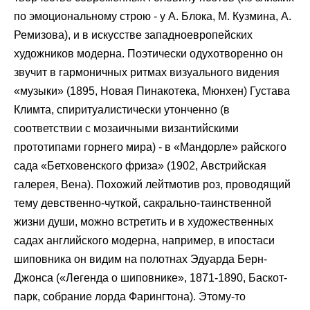
по эмоциональному строю - у А. Блока, М. Кузмина, А.
Ремизова), и в искусстве западноевропейских
художников модерна. Поэтически одухотворенно он
звучит в гармоничных ритмах визуального видения
«музыки» (1895, Новая Пинакотека, Мюнхен) Густава
Климта, спиритуалистически утонченно (в
соответствии с мозаичными византийскими
прототипами горнего мира) - в «Мандорле» райского
сада «Бетховенского фриза» (1902, Австрийская
галерея, Вена). Похожий лейтмотив роз, проводящий
тему девственно-чуткой, сакрально-таинственной
жизни души, можно встретить и в художественных
садах английского модерна, например, в ипостаси
шиповника он видим на полотнах Эдуарда Берн-
Джонса («Легенда о шиповнике», 1871-1890, Баскот-
парк, собрание лорда Фарингтона). Этому-то