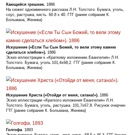
Кающийся грешник.
1886
На сюжет одноименного рассказа Л.Н. Толстого. Бумага, уголь,
соус, растушка, кисть. 60.8 х 40. ГТГ (ранее собрание К.
Больмана, Женева)
Искушение («Если Ты Сын Божий, то вели этому камню
сделаться хлебом»).
1886
Эскиз иллюстрации к «Краткому изложению Евангелия» Л.Н.
Толстого. Бумага, уголь 101,4x68,2. ГТГ (ранее собрание К.
Больмана, Женева)
Искушение Христа («Отойди от меня, сатана!»).
1886
Эскиз иллюстрации «Краткого изложения Евангелия» Л.Н.
Толстого. Бумага, уголь, растушка. 101,7x67,8. Рисунок очерчен
ГТГ (ранее собрание К. Больмана, Женева)
Голгофа
. 1893
Эскиз-вариант. Бумага, уголь, мел, кисть. 58,5 х 46,3. ГТГ (ранее