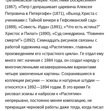
Третьяковской галерее: «Вестники Воскресения»
(1867), «Петр I допрашивает царевича Алексея
Петровича в Петергофе» (1871), «Выход Христа с
учениками с Тайной вечери в Гефсиманский сад»
(1889), «Совесть. Иуда» (1891), «“Что есть истина?”
Христос и Пилат» (1890), «Суд синедриона. “Повинен
смерти!”» (1892). Семнадцать рисунков связаны с
работой художника над «Распятием», главным
произведением его «страстного цикла». Ге отдал ему
много лет: начиная с 1884 года, он создал наряду с
многочисленными незавершенными вариантами
четыре законченные картины. Сохранившиеся в
коллекции рисунки — эскизы и натурные штудии —
относятся к 1892—1894 годам. В это время Ге
рисовал эскизы и наброски к «Распятию»
непрерывно, постоянно меняя композицию, не
прекращая черновой работы даже тогда, когда писал