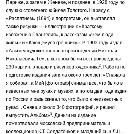
Париже, а затем в Женеве, и позднее, в 1928 году по
случаю столетнего юбилея Толстого. Наряду с
«Распятием» (1894) и портретами, он выставлял
также рисунки — иллюстрации к «Краткому
изложению Евангелия», к рассказам «Чем люди
живы» и «Кающемуся грешнику». В 1903 году издал
«Альбом художественных произведений Николая
Николаевича Ге», в котором были воспроизведены
2
230 картин, этюдов и рисунков художника
. Работа по
подготовке издания заняла около трех лет: «Сначала
я собирал, а Мей [фотограф] снимал все, что было в
известных мне руках и музеях, а потом два года ездил
по России и разыскивал то, что было в неизвестных
руках... Снявши около 340 фотографий, я решил
3
выпустить Альбом»
. Деньги на издание
пожертвовали московский предприниматель и
коллекционер К.Т Солдатёнков и младший сын Л.Н.