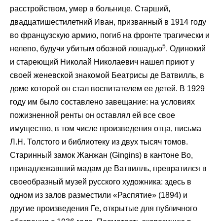
расстройством, умер в больнице. Старший,
двадцатишестилетний Иван, призванный в 1914 году
во французскую армию, погиб на фронте трагически и
5
нелепо, будучи убитым обозной лошадью
. Одинокий
и стареющий Николай Николаевич нашел приют у
своей женевской знакомой Беатрисы де Ватвилль, в
доме которой он стал воспитателем ее детей. В 1929
году им было составлено завещание: на условиях
пожизненной ренты он оставлял ей все свое
имущество, в том числе произведения отца, письма
Л.Н. Толстого и библиотеку из двух тысяч томов.
Старинный замок Жанжан (Gingins) в кантоне Во,
принадлежавший мадам де Ватвилль, превратился в
своеобразный музей русского художника: здесь в
одном из залов разместили «Распятие» (1894) и
другие произведения Ге, открытые для публичного