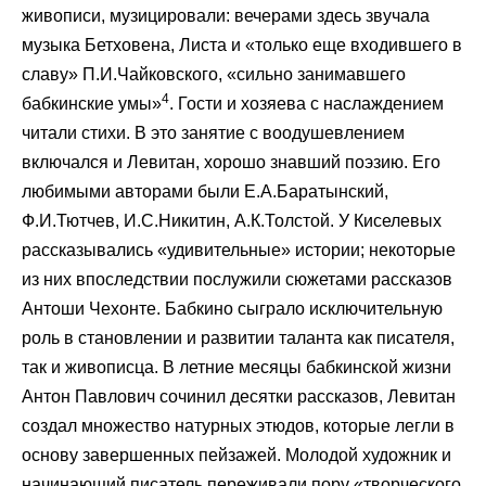
живописи, музицировали: вечерами здесь звучала
музыка Бетховена, Листа и «только еще входившего в
славу» П.И.Чайковского, «сильно занимавшего
4
бабкинские умы»
. Гости и хозяева с наслаждением
читали стихи. В это занятие с воодушевлением
включался и Левитан, хорошо знавший поэзию. Его
любимыми авторами были Е.А.Баратынский,
Ф.И.Тютчев, И.С.Никитин, А.К.Толстой. У Киселевых
рассказывались «удивительные» истории; некоторые
из них впоследствии послужили сюжетами рассказов
Антоши Чехонте. Бабкино сыграло исключительную
роль в становлении и развитии таланта как писателя,
так и живописца. В летние месяцы бабкинской жизни
Антон Павлович сочинил десятки рассказов, Левитан
создал множество натурных этюдов, которые легли в
основу завершенных пейзажей. Молодой художник и
начинающий писатель переживали пору «творческого