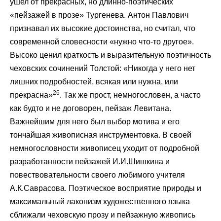
ушел от прекрасных, но длинно-поэтических
«пейзажей в прозе» Тургенева. Антон Павлович
признавал их высокие достоинства, но считал, что
современной словесности «нужно что-то другое».
Высоко ценил краткость и выразительную поэтичность
чеховских сочинений Толстой: «Никогда у него нет
лишних подробностей, всякая или нужна, или
26
прекрасна»
. Так же прост, немногословен, а часто
как будто и не договорен, пейзаж Левитана.
Важнейшим для него был выбор мотива и его
тончайшая живописная инструментовка. В своей
немногословности живописец уходит от подробной
разработанности пейзажей И.И.Шишкина и
повествовательности своего любимого учителя
А.К.Саврасова. Поэтическое восприятие природы и
максимальный лаконизм художественного языка
сближали чеховскую прозу и пейзажную живопись