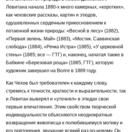
Левитана начала 1880-х много камерных, «коротких»,
как чеховские рассказы, картин и этюдов,
одушевленных сердечным прикосновением к
потаенной жизни природы: «Весной в лесу» (1882),
«Первая зелень. Май» (1883), «Мостик. Саввинская
слобода» (1884), «Речка Истра» (1885), «У церковной
стены» (1885; все — ГТГ) и, наконец, начатая также в
Бабкине «Березовая роща» (1885, ГТГ), которую
художник завершил на Волге в 1889 году.
Как Чехов был требователен к каждому слову,
стремясь к точности, краткости и выразительности, так
и Левитан выверял и «уточнял» в этюдах свои
первые впечатления. Этим свойством творческой
индивидуальности объясняются неоднократные
возвращения живописца к полюбившемуся мотиву и
его повторения, звучащие всякий раз по-новому. Он