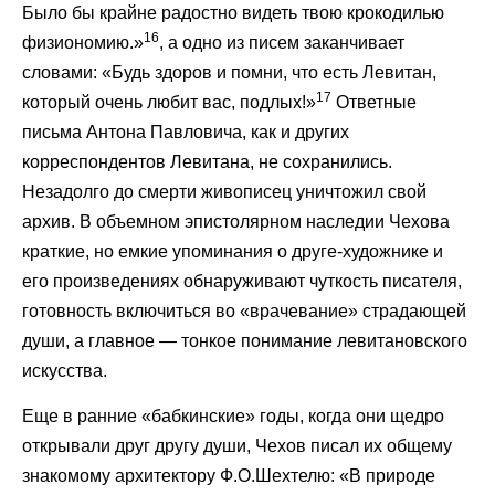
Было бы крайне радостно видеть твою крокодилью
16
физиономию.»
, а одно из писем заканчивает
словами: «Будь здоров и помни, что есть Левитан,
17
который очень любит вас, подлых!»
Ответные
письма Антона Павловича, как и других
корреспондентов Левитана, не сохранились.
Незадолго до смерти живописец уничтожил свой
архив. В объемном эпистолярном наследии Чехова
краткие, но емкие упоминания о друге-художнике и
его произведениях обнаруживают чуткость писателя,
готовность включиться во «врачевание» страдающей
души, а главное — тонкое понимание левитановского
искусства.
Еще в ранние «бабкинские» годы, когда они щедро
открывали друг другу души, Чехов писал их общему
знакомому архитектору Ф.О.Шехтелю: «В природе