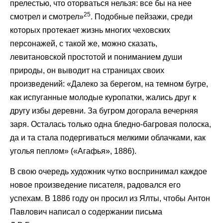
прелестью, что оторваться нельзя: все бы на нее
25
смотрел и смотрел»
. Подобные пейзажи, среди
которых протекает жизнь многих чеховских
персонажей, с такой же, можно сказать,
левитановской простотой и пониманием души
природы, он выводит на страницах своих
произведений: «Далеко за берегом, на темном бугре,
как испуганные молодые куропатки, жались друг к
другу избы деревни. За бугром догорала вечерняя
заря. Осталась только одна бледно-багровая полоска,
да и та стала подергиваться мелкими облачками, как
уголья пеплом» («Агафья», 1886).
В свою очередь художник чутко воспринимал каждое
новое произведение писателя, радовался его
успехам. В 1886 году он просил из Ялты, чтобы Антон
Павлович написал о содержании письма