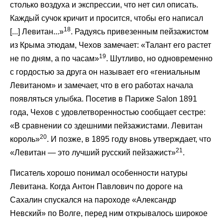
столько воздуха и экспрессии, что нет сил описать.
Каждый сучок кричит и просится, чтобы его написал
18
[...] Левитан...»
. Радуясь привезенным пейзажистом
из Крыма этюдам, Чехов замечает: «Талант его растет
19
не по дням, а по часам»
. Шутливо, но одновременно
с гордостью за друга он называет его «гениальным
Левитаном» и замечает, что в его работах начала
появляться улыбка. Посетив в Париже Salon 1891
года, Чехов с удовлетворенностью сообщает сестре:
«В сравнении со здешними пейзажистами. Левитан
20
король»
. И позже, в 1895 году вновь утверждает, что
21
«Левитан — это лучший русский пейзажист»
.
Писатель хорошо понимал особенности натуры
Левитана. Когда Антон Павлович по дороге на
Сахалин спускался на пароходе «Александр
Невский» по Волге, перед ним открывалось широкое