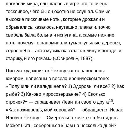
погибели мира, слышалось в игре что-то очень
тоскливое, чего бы он охотно не слушал. Самые
высокие пискливые ноты, которые дрожали и
обрывались, казалось, неутешно плакали, точно
свирель была больна и испугана, а самые нижние
ноты почему-то напоминали туман, унылые деревья,
серое небо. Такая музыка казалась к лицу и погоде, и
старику, и его речам» («Свирель», 1887).
Письма художника к Чехову часто наполнены
юмором, написаны в весело-ироническом тоне:
«Получили ли вальдшнепа? 1) Здоровы ли все? 2) Как
рыба? 3) Каково миросозерцание? 4) Сколько
15
строчек?» — спрашивает Левитан своего друга
.
«Как поживаешь, мой хороший? — обращается Исаак
Ильич к Чехову. — Смертельно хочется тебя видеть.
Может быть, соберешься к нам на несколько дней?