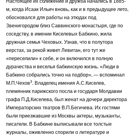
Настоящее их сближение и дружба начались в 1885-
м, когда Исаак Ильич вновь, как и в предыдущее лето,
обосновался для работы на этюдах под
Звенигородом близ Саввинского монастыря, где по
соседству, в имении Киселевых Бабкино, жила
дружная семья Чеховых. Узнав, что в полутора
верстах, за рекой живет Левитан, его тут же
«переселили» к себе, и он включился в полную
дурачества и веселья бабкинскую жизнь. «Люди в
Бабкино собрались точно на подбор», — вспоминал
3
М.П.Чехов
. Владелец имения А.С.Киселев,
племянник парижского посла и государя Молдавии
графа П.Д.Киселева, был женат на дочери директора
Императорских театров В.П.Бегичева. Их гостями
были приезжавшие из Москвы актеры, музыканты,
писатели. В Бабкине выписывали все толстые
журналы, оживленно спорили о литературе и