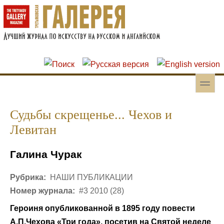
Перейти к основному содержанию
Skip to search
toggle
Вторичное меню
Судьбы скрещенье... Чехов и
Левитан
Галина Чурак
Рубрика:
НАШИ ПУБЛИКАЦИИ
Номер журнала:
#3 2010 (28)
Героиня опубликованной в 1895 году повести
А.П.Чехова «Три года», посетив на Святой неделе