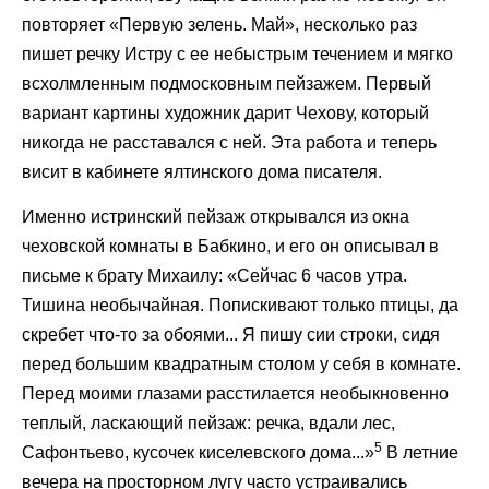
повторяет «Первую зелень. Май», несколько раз
пишет речку Истру с ее небыстрым течением и мягко
всхолмленным подмосковным пейзажем. Первый
вариант картины художник дарит Чехову, который
никогда не расставался с ней. Эта работа и теперь
висит в кабинете ялтинского дома писателя.
Именно истринский пейзаж открывался из окна
чеховской комнаты в Бабкино, и его он описывал в
письме к брату Михаилу: «Сейчас 6 часов утра.
Тишина необычайная. Попискивают только птицы, да
скребет что-то за обоями... Я пишу сии строки, сидя
перед большим квадратным столом у себя в комнате.
Перед моими глазами расстилается необыкновенно
теплый, ласкающий пейзаж: речка, вдали лес,
5
Сафонтьево, кусочек киселевского дома...»
В летние
вечера на просторном лугу часто устраивались