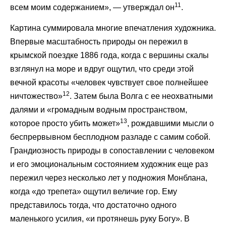
11
всем моим содержанием», — утверждал он
.
Картина суммировала многие впечатления художника.
Впервые масштабность природы он пережил в
крымской поездке 1886 года, когда с вершины скалы
взглянул на море и вдруг ощутил, что среди этой
вечной красоты «человек чувствует свое полнейшее
12
ничтожество»
. Затем была Волга с ее неохватными
далями и «громадным водным пространством,
13
которое просто убить может»
, рождавшими мысли о
беспрервывном бесплодном разладе с самим собой.
Грандиозность природы в сопоставлении с человеком
и его эмоциональным состоянием художник еще раз
пережил через несколько лет у подножия Монблана,
когда «до трепета» ощутил величие гор. Ему
представилось тогда, что достаточно одного
маленького усилия, «и протянешь руку Богу». В