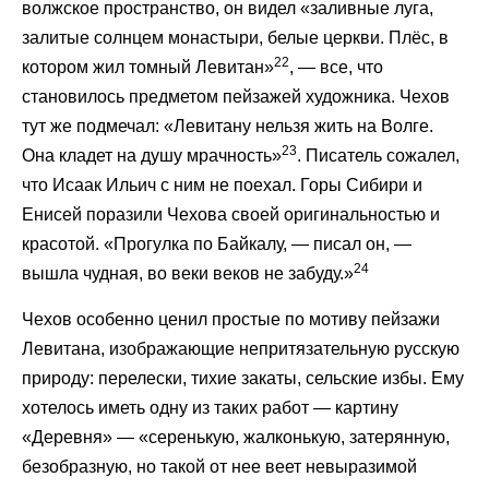
волжское пространство, он видел «заливные луга,
залитые солнцем монастыри, белые церкви. Плёс, в
22
котором жил томный Левитан»
, — все, что
становилось предметом пейзажей художника. Чехов
тут же подмечал: «Левитану нельзя жить на Волге.
23
Она кладет на душу мрачность»
. Писатель сожалел,
что Исаак Ильич с ним не поехал. Горы Сибири и
Енисей поразили Чехова своей оригинальностью и
красотой. «Прогулка по Байкалу, — писал он, —
24
вышла чудная, во веки веков не забуду.»
Чехов особенно ценил простые по мотиву пейзажи
Левитана, изображающие непритязательную русскую
природу: перелески, тихие закаты, сельские избы. Ему
хотелось иметь одну из таких работ — картину
«Деревня» — «серенькую, жалконькую, затерянную,
безобразную, но такой от нее веет невыразимой