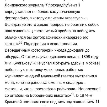
Лондонского журнала
“
Photography
News
")
«представляет не более, как увеличенную
фотографию, в которую вписаны аксессуары.
Вследствие этого задают вопрос, не брал ли с собою
наш живописец светописный прибор на войну, чем
объяснился бы фотографический характер его
29
картин»
. Подозрения в использовании
Верещагиным фотографии иногда доходили до
абсурда. О таком случае художник писал в 1898 году
Ф.И. Булгакову: «Не успел я открыть здесь [в Москве]
небольшую выставку моих новых работ, как
журналист из одной маленькой газетки выстрелил в
меня, конечно ранее заложенным снарядом,
сказавши, что я просто фотографировал Наполеона I
30
со штабом на Бородинских высотах»
. В 1874-м
Крамской поставил свою подпись под заявлением 11