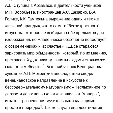
А.В. Ступина в Арзамасе, в деятельности учеников
М.Н. Воробьева, иностранцев А.О. Дезарно, В.А.
Голике, К.К. Гампельна выражение одних и тех же
«исканий правды», «того самого “бесхитростного”
искусства, которое не выбирает себе предметов для
изображения, но младенчески-безотчетно повествует
о современниках и их счастье». «...Все стараются
зарисовать мир обыденности, который, по их мнению,
прекрасен. Художники тут заняты людьми столько же,
4
сколько и мебелью»
. Бывший ученик Венецианова
художник А.Н. Мокрицкий впоследствии сводил
венециановское направление в искусстве к
бессодержательному натурализму: «Неслыханное по
дерзости дело: попытка, отказавшись от “манеры”,
искать... разрешения мучительных задач прямо,
5
просто в природе»
. Так же спустя два десятилетия