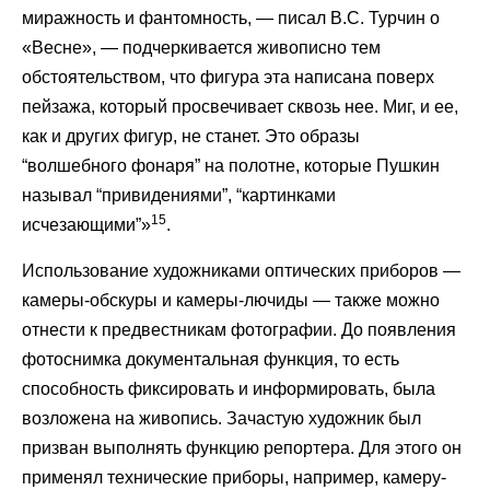
миражность и фантомность, — писал В.С. Турчин о
«Весне», — подчеркивается живописно тем
обстоятельством, что фигура эта написана поверх
пейзажа, который просвечивает сквозь нее. Миг, и ее,
как и других фигур, не станет. Это образы
“волшебного фонаря” на полотне, которые Пушкин
называл “привидениями”, “картинками
15
исчезающими”»
.
Использование художниками оптических приборов —
камеры-обскуры и камеры-лючиды — также можно
отнести к предвестникам фотографии. До появления
фотоснимка документальная функция, то есть
способность фиксировать и информировать, была
возложена на живопись. Зачастую художник был
призван выполнять функцию репортера. Для этого он
применял технические приборы, например, камеру-