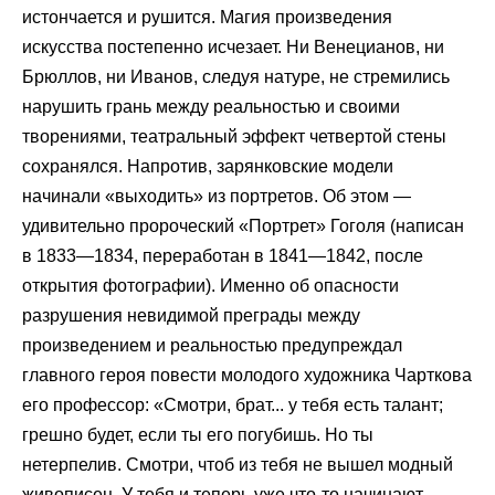
истончается и рушится. Магия произведения
искусства постепенно исчезает. Ни Венецианов, ни
Брюллов, ни Иванов, следуя натуре, не стремились
нарушить грань между реальностью и своими
творениями, театральный эффект четвертой стены
сохранялся. Напротив, зарянковские модели
начинали «выходить» из портретов. Об этом —
удивительно пророческий «Портрет» Гоголя (написан
в 1833—1834, переработан в 1841—1842, после
открытия фотографии). Именно об опасности
разрушения невидимой преграды между
произведением и реальностью предупреждал
главного героя повести молодого художника Чарткова
его профессор: «Смотри, брат... у тебя есть талант;
грешно будет, если ты его погубишь. Но ты
нетерпелив. Смотри, чтоб из тебя не вышел модный
живописец. У тебя и теперь уже что-то начинают