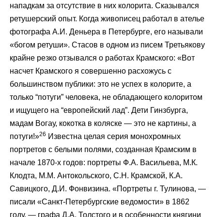
нападкам за отсутствие в них колорита. Сказывался
ретушерский опыт. Когда живописец работал в ателье
фотографа А.И. Деньера в Петербурге, его называли
«богом ретуши». Стасов в одном из писем Третьякову
крайне резко отзывался о работах Крамского: «Вот
насчет Крамского я совершенно расхожусь с
большинством публики: это не успех в колорите, а
только “потуги” человека, не обладающего колоритом
и ищущего на “европейский лад”. Дети Гинзбурга,
мадам Вогау, кокотка в коляске — это не картины, а
26
потуги!»
Известна целая серия монохромных
портретов с белыми полями, созданная Крамским в
начале 1870-х годов: портреты Ф.А. Васильева, М.К.
Клодта, М.М. Антокольского, С.Н. Крамской, К.А.
Савицкого, Д.И. Фонвизина. «Портреты г. Тулинова, —
писали «Санкт-Петербургские ведомости» в 1862
году, — графа Д.А. Толстого и в особенности княгини