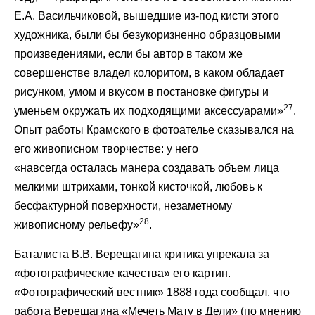
Е.А. Васильчиковой, вышедшие из-под кисти этого
художника, были бы безукоризненно образцовыми
произведениями, если бы автор в таком же
совершенстве владел колоритом, в каком обладает
рисунком, умом и вкусом в постановке фигуры и
27
уменьем окружать их подходящими аксессуарами»
.
Опыт работы Крамского в фотоателье сказывался на
его живописном творчестве: у него
«навсегда осталась манера создавать объем лица
мелкими штрихами, тонкой кисточкой, любовь к
бесфактурной поверхности, незаметному
28
живописному рельефу»
.
Баталиста В.В. Верещагина критика упрекала за
«фотографические качества» его картин.
«Фотографический вестник» 1888 года сообщал, что
работа Верещагина «Мечеть Мату в Дели» (по мнению