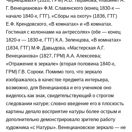
Чернецовых» (1828, ГРМ) А.В. Тыранова, «Кабинет А.
Г. Венецианова» Ф.М. Славянского (конец 1830-х —
начало 1840-х, ГТГ), «Сборы на охоту» (1836, ГТГ)
Е.Ф. Крендовского, «В комнатах» и «В комнатах.
Гостиная с колоннами на антресолях» (обе — конец
1820-х — 1830-е, ГТГ) К.А. Зеленцова, «В комнатах»
(1834, ГТГ) М.Ф. Давыдова, «Мастерская А.Г.
Венецианова» (1827, ГРМ) А.А. Алексеева;
«Отражение в зеркале» (вторая половина 1840-х,
ГРМ) Г.В. Сороки. Помимо того, что зеркало
изображалось в качестве предмета интерьера,
возможно, для Венецианова и его учеников оно
виделось как знак, свидетельствующий о строгом
следовании натуре; словно введение его в плоскость
картины делало восприятие натуры более острым и
дополнительно демонстрировало зрителю работу
художника «с Натуры». Венециановское зеркало — не