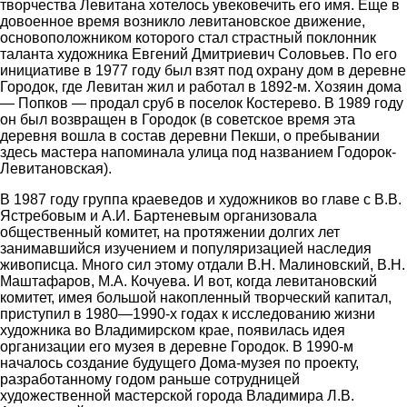
творчества Левитана хотелось увековечить его имя. Еще в
довоенное время возникло левитановское движение,
основоположником которого стал страстный поклонник
таланта художника Евгений Дмитриевич Соловьев. По его
инициативе в 1977 году был взят под охрану дом в деревне
Городок, где Левитан жил и работал в 1892-м. Хозяин дома
— Попков — продал сруб в поселок Костерево. В 1989 году
он был возвращен в Городок (в советское время эта
деревня вошла в состав деревни Пекши, о пребывании
здесь мастера напоминала улица под названием Годорок-
Левитановская).
В 1987 году группа краеведов и художников во главе с В.В.
Ястребовым и А.И. Бартеневым организовала
общественный комитет, на протяжении долгих лет
занимавшийся изучением и популяризацией наследия
живописца. Много сил этому отдали В.Н. Малиновский, В.Н.
Маштафаров, М.А. Кочуева. И вот, когда левитановский
комитет, имея большой накопленный творческий капитал,
приступил в 1980—1990-х годах к исследованию жизни
художника во Владимирском крае, появилась идея
организации его музея в деревне Городок. В 1990-м
началось создание будущего Дома-музея по проекту,
разработанному годом раньше сотрудницей
художественной мастерской города Владимира Л.В.