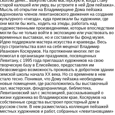
скоплю денег... выкуплю свою мастерскую и, когда стану
старой калошей или умру, вы устроите в ней Дом пейзажа».
Мысль об открытии на Владимирщине Дома пейзажа
вдохновила членов левитановского движения на создание
культурного «гнезда», куда приезжали бы художники, где
они могли бы жить, ходить на этюды, работать над
художественными произведениями, которые впоследствии
могли бы не только войти в экспозицию или участвовать во
временных выставках, но и составили бы фонд музея.
Идею поддержали мастера искусства и краеведы. Весь
груз строительства взял на себя меценат Владимир
Иванович Косярумов. На протяжении многих лет он
помогал в организации праздников, посвященных
Левитану, с 1995 года приглашал художников на свою
творческую базу в Елисейково, предоставляя им
безвозмездно возможность проживать в добротном здании
земской школы начала XX века. Но со временем в нем
стало тесно. Понимая, что Дому пейзажа необходимы
новые помещения, где расположились бы выставочный
зал, мастерская, фондохранилище, библиотека,
Левитановский зал с экспозицией, рассказывающей о
жизни художника во Владимирском крае, Косярумов на
собственные средства выстроил просторный дом в
русском стиле. В нем разместилась коллекция пейзажей
местных художников и работ, собранных «левитановцами»