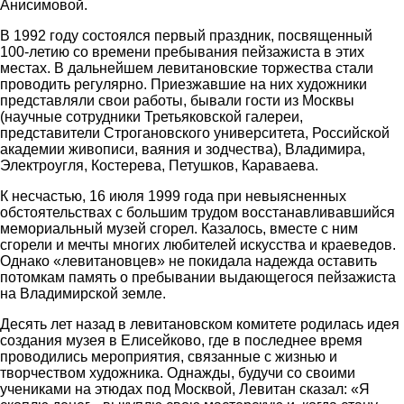
Анисимовой.
В 1992 году состоялся первый праздник, посвященный
100-летию со времени пребывания пейзажиста в этих
местах. В дальнейшем левитановские торжества стали
проводить регулярно. Приезжавшие на них художники
представляли свои работы, бывали гости из Москвы
(научные сотрудники Третьяковской галереи,
представители Строгановского университета, Российской
академии живописи, ваяния и зодчества), Владимира,
Электроугля, Костерева, Петушков, Караваева.
К несчастью, 16 июля 1999 года при невыясненных
обстоятельствах с большим трудом восстанавливавшийся
мемориальный музей сгорел. Казалось, вместе с ним
сгорели и мечты многих любителей искусства и краеведов.
Однако «левитановцев» не покидала надежда оставить
потомкам память о пребывании выдающегося пейзажиста
на Владимирской земле.
Десять лет назад в левитановском комитете родилась идея
создания музея в Елисейково, где в последнее время
проводились мероприятия, связанные с жизнью и
творчеством художника. Однажды, будучи со своими
учениками на этюдах под Москвой, Левитан сказал: «Я