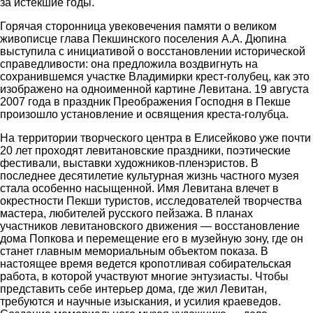
за истекшие годы.
Горячая сторонница увековечения памяти о великом
живописце глава Пекшинского поселения А.А. Дюпина
выступила с инициативой о восстановлении исторической
справедливости: она предложила воздвигнуть на
сохранившемся участке Владимирки крест-голубец, как это
изображено на одноименной картине Левитана. 19 августа
2007 года в праздник Преображения Господня в Пекше
произошло установление и освящения креста-голубца.
На территории творческого центра в Елисейково уже почти
20 лет проходят левитановские праздники, поэтические
фестивали, выставки художников-пленэристов. В
последнее десятилетие культурная жизнь частного музея
стала особенно насыщенной. Имя Левитана влечет в
окрестности Пекши туристов, исследователей творчества
мастера, любителей русского пейзажа. В планах
участников левитановского движения — восстановление
дома Попкова и перемещение его в музейную зону, где он
станет главным мемориальным объектом показа. В
настоящее время ведется кропотливая собирательская
работа, в которой участвуют многие энтузиасты. Чтобы
представить себе интерьер дома, где жил Левитан,
требуются и научные изыскания, и усилия краеведов.