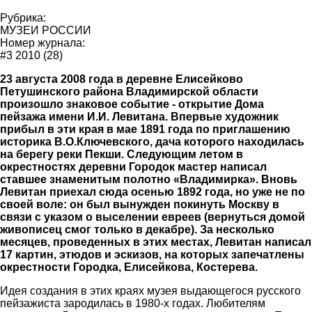
Рубрика:
МУЗЕИ РОССИИ
Номер журнала:
#3 2010 (28)
23 августа 2008 года в деревне Елисейково
Петушинского района Владимирской области
произошло знаковое событие - открытие Дома
пейзажа имени И.И. Левитана. Впервые художник
прибыл в эти края в мае 1891 года по приглашению
историка В.О.Ключевского, дача которого находилась
на берегу реки Пекши. Следующим летом в
окрестностях деревни Городок мастер написал
ставшее знаменитым полотно «Владимирка». Вновь
Левитан приехал сюда осенью 1892 года, но уже не по
своей воле: он был вынужден покинуть Москву в
связи с указом о выселении евреев (вернуться домой
живописец смог только в декабре). За несколько
месяцев, проведенных в этих местах, Левитан написал
17 картин, этюдов и эскизов, на которых запечатлены
окрестности Городка, Елисейкова, Костерева.
Идея создания в этих краях музея выдающегося русского
пейзажиста зародилась в 1980-х годах. Любителям