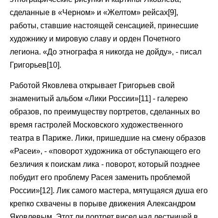
сделанные в «Черном» и «Желтом» рейсах[9],
работы, ставшие настоящей сенсацией, принесшие
художнику и мировую славу и орден Почетного
легиона. «До этнографа я никогда не дойду», - писал
Григорьев[10].
Работой Яковлева открывает Григорьев свой
знаменитый альбом «Лики России»[11] - галерею
образов, по преимуществу портретов, сделанных во
время гастролей Московского художественного
театра в Париже. Лики, пришедшие на смену образов
«Расеи», - «поворот художника от обступающего его
безличия к поискам лика - поворот, который позднее
побудит его проблему Расея заменить проблемой
России»[12]. Лик самого мастера, мятущаяся душа его
крепко схвачены в порыве движения Александром
Яковлевым. Этот ли портрет висел над лестницей в