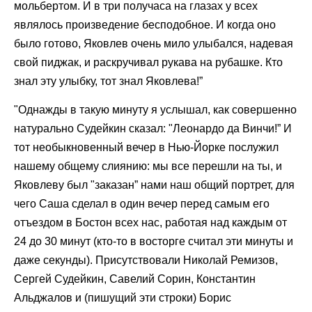
мольбертом. И в три получаса на глазах у всех
являлось произведение бесподобное. И когда оно
было готово, Яковлев очень мило улыбался, надевая
свой пиджак, и раскручивал рукава на рубашке. Кто
знал эту улыбку, тот знал Яковлева!”
"Однажды в такую минуту я услышал, как совершенно
натурально Судейкин сказал: "Леонардо да Винчи!” И
тот необыкновенный вечер в Нью-Йорке послужил
нашему общему слиянию: мы все перешли на ты, и
Яковлеву был "заказан” нами наш общий портрет, для
чего Саша сделал в один вечер перед самым его
отъездом в Бостон всех нас, работая над каждым от
24 до 30 минут (кто-то в восторге считал эти минуты и
даже секунды). Присутствовали Николай Ремизов,
Сергей Судейкин, Савелий Сорин, Константин
Альджалов и (пишущий эти строки) Борис