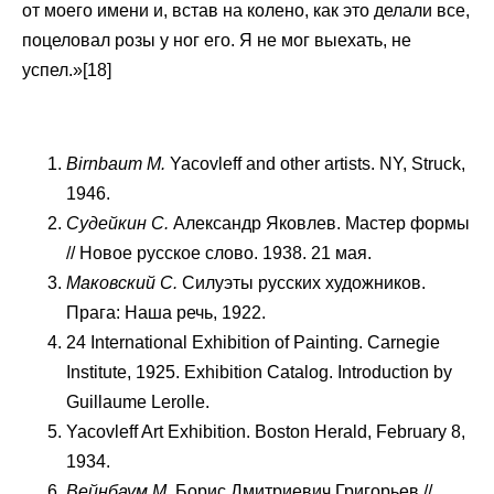
от моего имени и, встав на колено, как это делали все,
поцеловал розы у ног его. Я не мог выехать, не
успел.»[18]
Birnbaum М
.
Yacovleff and other artists. NY, Struck,
1946.
Судейкин
C
.
Александр Яковлев. Мастер формы
// Новое русское слово. 1938. 21 мая.
Маковский С.
Силуэты русских художников.
Прага: Наша речь, 1922.
24 International Exhibition of Painting. Carnegie
Institute, 1925. Exhibition Catalog. Introduction by
Guillaume Lerolle.
Yacovleff Art Exhibition. Boston Herald, February 8,
1934.
Вейнбаум М.
Борис Дмитриевич Григорьев //