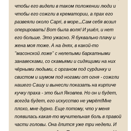
чтобы его видели в таком положении люди и
чтобы его сожгли в крематории, а прах его
развеяли около
Capri
, в море
...
Сам себя возил
оперировать! Вот была воля! И ушёл, и нет
его больше. Это ужасно. Я буквально плачу и
жена моя тоже. А на днях, в какой-то
"масонской ложе" с нелепыми бархатными
занавесками, со скамьями и сидящими на них
чёрными людьми, с органом под сурдинку и
свистом и шумом под ногами от огня - сожгли
нашего Сашу и вынесли показать на кирпиче
кучку праха - это был Яковлев. Но он и будет,
всегда будет, его искусство не умрёт!Мне
плохо, мне дурно. Еще потому, что у меня
появилась какая-то мучительная боль в правой
части головы. Она длится уже три недели. И