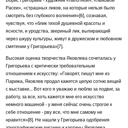
Борис Григорьев - художник «лапотной», «лыковой
Расеи», «страшных ликов, на которые нельзя было
смотреть без глубокого волнения»[6], сознавая,
чувствуя, что «блик тихой душевной красоты и
ясности, и уродства, звериный лик, выпирающий
через шкуру культуры, живут в дружеском и любовном
смятении у Григорьева»[7].
Высокая оценка творчества Яковлева сочеталась у
Григорьева с критически требовательным
отношением к искусству: «Говорят, пишут мне из
Парижа, Яковлев продал кажется целую сотню вещей
с выставки... Вот кого я уважаю и люблю за подвиг, за
работу, за все, хоть кажется мне его искусство
немного машиной - у меня сейчас очень строгое к
себе отношение - рву все, что мне самому не
нравится»[8]. Не нашли у Григорьева одобрения
этнографические рисунки и картины Яковлева,