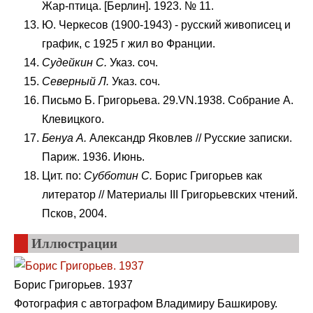
Жар-птица. [Берлин]. 1923. № 11.
Ю. Черкесов (1900-1943) - русский живописец и
график, с 1925 г жил во Франции.
Судейкин
C
.
Указ. соч.
Северный Л.
Указ. соч.
Письмо Б. Григорьева. 29.VN.1938. Собрание А.
Клевицкого.
Бенуа А.
Александр Яковлев // Русские записки.
Париж. 1936. Июнь.
Цит. по:
Субботин
C
.
Борис Григорьев как
литератор // Материалы III Григорьевских чтений.
Псков, 2004.
Иллюстрации
Борис Григорьев. 1937
Фотография с автографом Владимиру Башкирову.