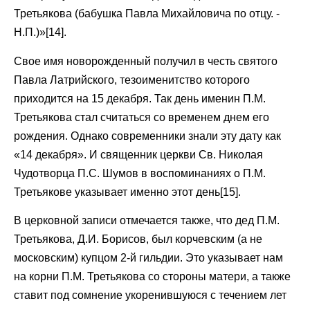
Третьякова (бабушка Павла Михайловича по отцу. -
Н.П.)»[14].
Свое имя новорожденный получил в честь святого
Павла Латрийского, тезоименитство которого
приходится на 15 декабря. Так день именин П.М.
Третьякова стал считаться со временем днем его
рождения. Однако современники знали эту дату как
«14 декабря». И священник церкви Св. Николая
Чудотворца П.С. Шумов в воспоминаниях о П.М.
Третьякове указывает именно этот день[15].
В церковной записи отмечается также, что дед П.М.
Третьякова, Д.И. Борисов, был корчевским (а не
московским) купцом 2-й гильдии. Это указывает нам
на корни П.М. Третьякова со стороны матери, а также
ставит под сомнение укоренившуюся с течением лет