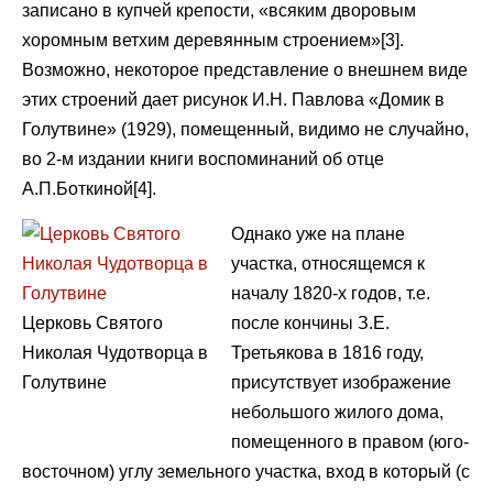
записано в купчей крепости, «всяким дворовым
хоромным ветхим деревянным строением»[3].
Возможно, некоторое представление о внешнем виде
этих строений дает рисунок И.Н. Павлова «Домик в
Голутвине» (1929), помещенный, видимо не случайно,
во 2-м издании книги воспоминаний об отце
А.П.Боткиной[4].
Однако уже на плане
участка, относящемся к
началу 1820-х годов, т.е.
Церковь Святого
после кончины З.Е.
Николая Чудотворца в
Третьякова в 1816 году,
Голутвине
присутствует изображение
небольшого жилого дома,
помещенного в правом (юго-
восточном) углу земельного участка, вход в который (с