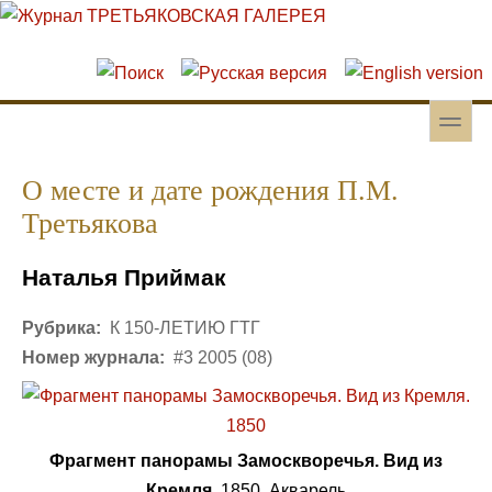
Перейти к основному содержанию
Skip to search
toggle
Вторичное меню
О месте и дате рождения П.М.
Третьякова
Наталья Приймак
Рубрика:
К 150-ЛЕТИЮ ГТГ
Номер журнала:
#3 2005 (08)
Фрагмент панорамы Замоскворечья. Вид из
Кремля.
1850. Акварель