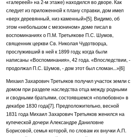
«галереей» на 2-м этаже) находился во дворе. Как
следует из приложенной к плану справки, дом имел
«верх деревянный, низ каменный»[5]. Видимо, об
этом «небольшом с мезонином» доме писал в
воспоминаниях о П.М. Третьякове П.С. Шумов,
священник церкви Св. Николая Чудотворца,
прослуживший в ней к 1899 году, когда были
написаны «Воспоминания», 42 года. «Впоследствии, -
продолжал П.С. Шумов, - дом этот был сломан...»[6]
Михаил Захарович Третьяков получил участок земли с
домом при разделе наследства отца между родными
и сводными братьями, состоявшемся «полюбовно» в
декабре 1830 года[7]. Предположительно, весной
1831 года Михаил Захарович Третьяков женился на
купеческой дочери Александре Даниловне
Борисовой, семья которой, по словам их внучки А.П.