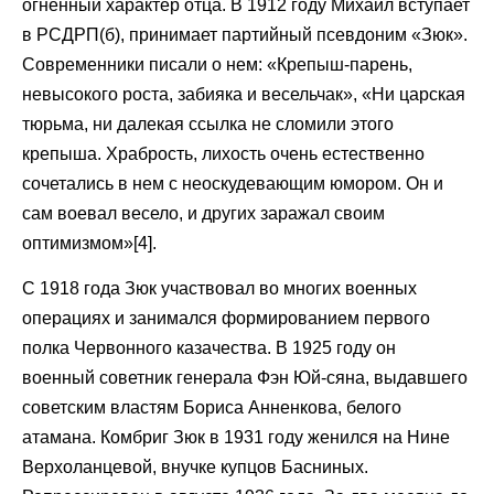
огненный характер отца. В 1912 году Михаил вступает
в РСДРП(б), принимает партийный псевдоним «Зюк».
Современники писали о нем: «Крепыш-парень,
невысокого роста, забияка и весельчак», «Ни царская
тюрьма, ни далекая ссылка не сломили этого
крепыша. Храбрость, лихость очень естественно
сочетались в нем с неоскудевающим юмором. Он и
сам воевал весело, и других заражал своим
оптимизмом»[4].
С 1918 года Зюк участвовал во многих военных
операциях и занимался формированием первого
полка Червонного казачества. В 1925 году он
военный советник генерала Фэн Юй-сяна, выдавшего
советским властям Бориса Анненкова, белого
атамана. Комбриг Зюк в 1931 году женился на Нине
Верхоланцевой, внучке купцов Басниных.