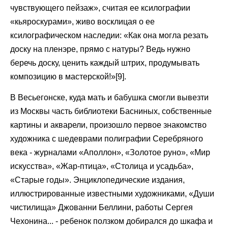
чувствующего пейзаж», считая ее ксилографии
«кьяроскурами», живо восклицая о ее
ксилографическом наследии: «Как она могла резать
доску на пленэре, прямо с натуры? Ведь нужно
беречь доску, ценить каждый штрих, продумывать
композицию в мастерской!»[9].
В Весьегонске, куда мать и бабушка смогли вывезти
из Москвы часть библиотеки Басниных, собственные
картины и акварели, произошло первое знакомство
художника с шедеврами полиграфии Серебряного
века - журналами «Аполлон», «Золотое руно», «Мир
искусства», «Жар-птица», «Столица и усадьба»,
«Старые годы». Энциклопедические издания,
иллюстрированные известными художниками, «Души
чистилища» Джованни Беллини, работы Сергея
Чехонина... - ребенок ползком добирался до шкафа и