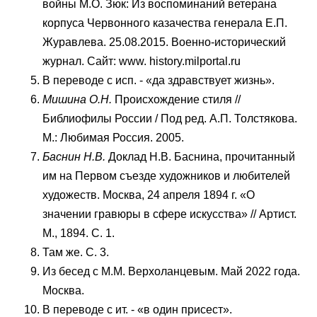
войны М.О. Зюк: Из воспоминаний ветерана
корпуса Червонного казачества генерала Е.П.
Журавлева. 25.08.2015. Военно-исторический
журнал. Сайт: www. history.milportal.ru
В переводе с исп. - «да здравствует жизнь».
Мишина О.Н.
Происхождение стиля //
Библиофилы России / Под ред. А.П. Толстякова.
М.: Любимая Россия. 2005.
Баснин Н.В.
Доклад Н.В. Баснина, прочитанный
им на Первом съезде художников и любителей
художеств. Москва, 24 апреля 1894 г. «О
значении гравюры в сфере искусства» // Артист.
М., 1894. С. 1.
Там же. С. 3.
Из бесед с М.М. Верхоланцевым. Май 2022 года.
Москва.
В переводе с ит. - «в один присест».