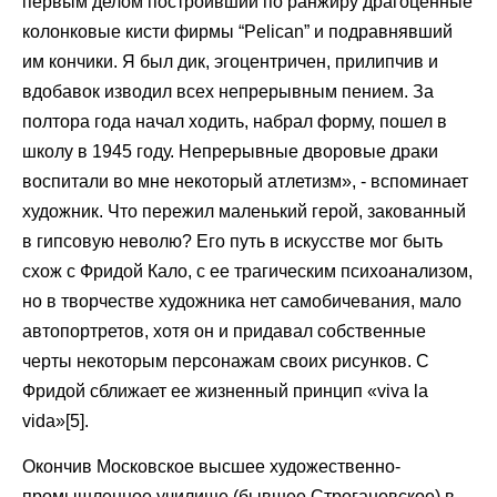
первым делом построивший по ранжиру драгоценные
колонковые кисти фирмы “Pelican” и подравнявший
им кончики. Я был дик, эгоцентричен, прилипчив и
вдобавок изводил всех непрерывным пением. За
полтора года начал ходить, набрал форму, пошел в
школу в 1945 году. Непрерывные дворовые драки
воспитали во мне некоторый атлетизм», - вспоминает
художник. Что пережил маленький герой, закованный
в гипсовую неволю? Его путь в искусстве мог быть
схож с Фридой Кало, с ее трагическим психоанализом,
но в творчестве художника нет самобичевания, мало
автопортретов, хотя он и придавал собственные
черты некоторым персонажам своих рисунков. С
Фридой сближает ее жизненный принцип «viva la
vida»[5].
Окончив Московское высшее художественно-
промышленное училище (бывшее Строгановское) в