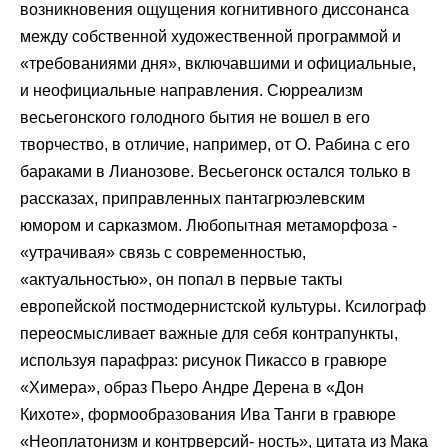
возникновения ощущения когнитивного диссонанса
между собственной художественной программой и
«требованиями дня», включавшими и официальные,
и неофициальные направления. Сюрреализм
весьегонского голодного бытия не вошел в его
творчество, в отличие, например, от О. Рабина с его
бараками в Лианозове. Весьегонск остался только в
рассказах, приправленных пантагрюэлевским
юмором и сарказмом. Любопытная метаморфоза -
«утрачивая» связь с современностью,
«актуальностью», он попал в первые такты
европейской постмодернистской культуры. Ксилограф
переосмысливает важные для себя контрапункты,
используя парафраз: рисунок Пикассо в гравюре
«Химера», образ Пьеро Андре Дерена в «Дон
Кихоте», формообразования Ива Танги в гравюре
«Неоплатонизм и контрверсий- ность», цитата из Мака