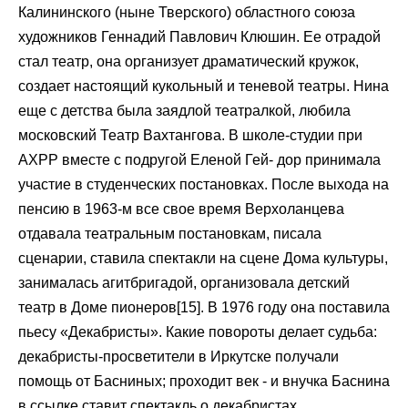
Калининского (ныне Тверского) областного союза
художников Геннадий Павлович Клюшин. Ее отрадой
стал театр, она организует драматический кружок,
создает настоящий кукольный и теневой театры. Нина
еще с детства была заядлой театралкой, любила
московский Театр Вахтангова. В школе-студии при
АХРР вместе с подругой Еленой Гей- дор принимала
участие в студенческих постановках. После выхода на
пенсию в 1963-м все свое время Верхоланцева
отдавала театральным постановкам, писала
сценарии, ставила спектакли на сцене Дома культуры,
занималась агитбригадой, организовала детский
театр в Доме пионеров[15]. В 1976 году она поставила
пьесу «Декабристы». Какие повороты делает судьба:
декабристы-просветители в Иркутске получали
помощь от Басниных; проходит век - и внучка Баснина
в ссылке ставит спектакль о декабристах.