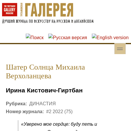
Перейти к основному содержанию
Skip to search
toggle
Вторичное меню
Шатер Солнца Михаила
Верхоланцева
Ирина Кистович-Гиртбан
Рубрика:
ДИНАСТИЯ
Номер журнала:
#2 2022 (75)
«Уверено мое сердце: буду петь и