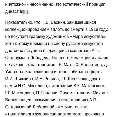
ничтожно» - несомненно, это эстетический принцип
династии[8].
Показательно, что Н.В. Баснин, занимавшийся
коллекционированием вплоть до смерти в 1918 году,
не покупает графику художников «Мира искусства»,
хотя к этому времени на сцену русского искусства
достойно вступила выдающийся ксилограф А.П.
Остроумова-Лебедева. Нет в его коллекции и листов
ее духовных наставников - В. Матэ, Ф. Валлотона, Д.
Уистлера. Коллекционер истово собирает офорты
И.И. Шишкина, И.Е. Репина, Т.Г. Шевченко, друга
семьи Н.С. Мосолова, литографии В.К. Маковского,
Г.Г. Мясоедова, П. Гаварни. Спустя столетие Михаил
Верхоланцев, размышляя о ксилографиях А.П.
Остроумовой-Лебедевой, отмечает ее как
«талантливого живописца-портретиста, прекрасно