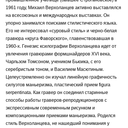
1961 году, Михаил Верхоланцев активно выставлялся
на всесоюзных и международных выставках. Он
упорно занимался поисками стилистического языка.
Его не интересовал «суровый стиль» и черно-белая
гравюра «круга Фаворского», главенствовавшая в
1960-х. Генезис ксилографии Верхоланцева идет от
увлечения гравюрами формшнайдеров XVI века,
Чарльзом Томсоном, учеником Бьюика, с его
серебристым тоном, и Василием Масютиным.
Целеустремленно он изучал линейную графичность
силуэтов маньеризма, пластический прием figura
serpentinata. Как гравер он соединил старинные
способы работы граверов-репродукционеров с
экспрессивным современным рисунком и
композиционными приемами маньеризма. Родился
стиль Верхоланцева, не нашедший понимания у