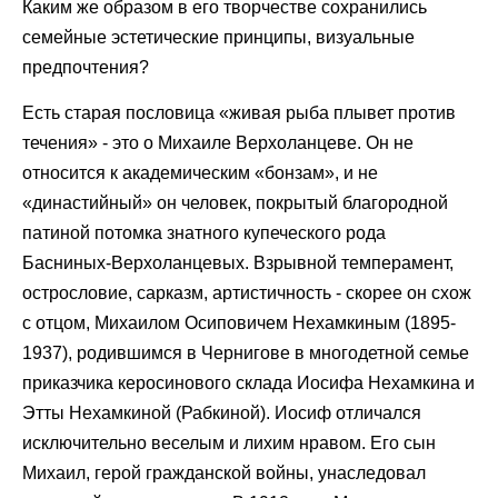
Каким же образом в его творчестве сохранились
семейные эстетические принципы, визуальные
предпочтения?
Есть старая пословица «живая рыба плывет против
течения» - это о Михаиле Верхоланцеве. Он не
относится к академическим «бонзам», и не
«династийный» он человек, покрытый благородной
патиной потомка знатного купеческого рода
Басниных-Верхоланцевых. Взрывной темперамент,
острословие, сарказм, артистичность - скорее он схож
с отцом, Михаилом Осиповичем Нехамкиным (1895-
1937), родившимся в Чернигове в многодетной семье
приказчика керосинового склада Иосифа Нехамкина и
Этты Нехамкиной (Рабкиной). Иосиф отличался
исключительно веселым и лихим нравом. Его сын
Михаил, герой гражданской войны, унаследовал