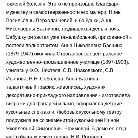
тяжелой болезни. Этого не произошло благодаря
мужеству и самоотверженности его матери, Нины
Васильевны Верхоланцевой, и бабушки, Анны
Николаевны Басниной, трудившихся день и ночь.
Бабушку он застал уже тяжелобольной, прикованной к
постели полиартритом. Анна Николаевна Баснина
(1879-1947) окончила Строгановское центральное
художественно-промышленное училище (1897-1903),
училась у Ф.О. Шехтеля, С.В. Ноаковского, С.В.
Иванова, Н.Н. Соболева. Анна Баснина -
талантливый график, живописец, художник
декоративно-прикладного направления - изготовляла
витражи для фонарей и ламп, оформляла детские
кукольные спектакли. Любовь к кукольному театру
подружила ее со знаменитой кукольницей Ниной
Яковлевной Симонович- Ефимовой. В доме ее отца
часто бывали искусствовед Н.И. Романов,