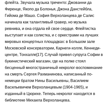
флейта. Звучала музыка треченто: Джованни да
Фиренце, Якопо да Болонья, Джона Данстейбла,
Гийома де Машо. София Верхоланцева де Салис
начинала как талантливый гравер, но музыка
ревнива, и она отдала ей свое сердце. Флейтистка
выступает и как солистка, и с оркестрами на лучших
мировых концертных площадках: в Большом зале
Московской консерватории, Карнеги-холле, Кеннеди-
центре, Тонхалле[17]. Случай привел супруга Софии в
букинистический магазин, где на полке стоял
бесценный многостраничный некролог-воспоминание
на смерть Сергея Рахманинова, написанный по-
немецки братом Нины Васильевны, Василием
Васильевичем Верхоланцевым (1904-1965), и
изданный в Цюрихе. Теперь некролог находится в
библиотеке Михаила Верхоланцева.