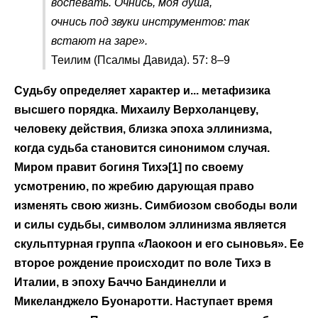
воспевать. Очнись, моя душа,
очнись под звуки инструментов: так
встают на заре».
Теилим (Псалмы Давида). 57: 8–9
Судьбу определяет характер и... метафизика
высшего порядка. Михаилу Верхоланцеву,
человеку действия, близка эпоха эллинизма,
когда судьба становится синонимом случая.
Миром правит богиня Тихэ[1] по своему
усмотрению, по жребию дарующая право
изменять свою жизнь. Симбиозом свободы воли
и силы судьбы, символом эллинизма является
скульптурная группа «Лаокоон и его сыновья». Ее
второе рождение происходит по воле Тихэ в
Италии, в эпоху Баччо Бандинелли и
Микеланджело Буонаротти. Наступает время