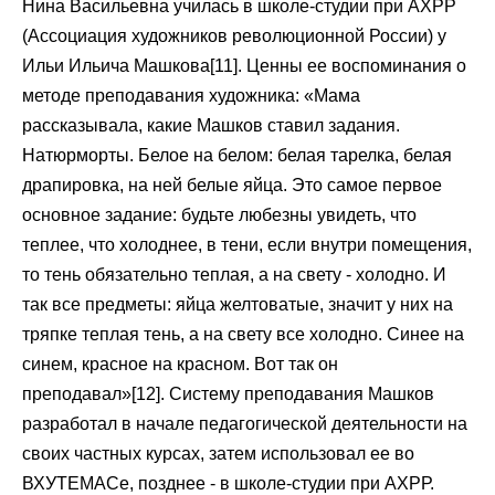
Нина Васильевна училась в школе-студии при АХРР
(Ассоциация художников революционной России) у
Ильи Ильича Машкова[11]. Ценны ее воспоминания о
методе преподавания художника: «Мама
рассказывала, какие Машков ставил задания.
Натюрморты. Белое на белом: белая тарелка, белая
драпировка, на ней белые яйца. Это самое первое
основное задание: будьте любезны увидеть, что
теплее, что холоднее, в тени, если внутри помещения,
то тень обязательно теплая, а на свету - холодно. И
так все предметы: яйца желтоватые, значит у них на
тряпке теплая тень, а на свету все холодно. Синее на
синем, красное на красном. Вот так он
преподавал»[12]. Систему преподавания Машков
разработал в начале педагогической деятельности на
своих частных курсах, затем использовал ее во
ВХУТЕМАСе, позднее - в школе-студии при АХРР.