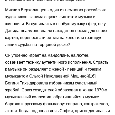
Михаил Верхоланцев - один из немногих российских
художников, занимающихся синтезом музыки и
живописи. Вслушиваясь в особую музыку сфер, не у
Давида-псалмопевца ли находит он посыл для своих
картин, перенося эти ритмы на холст или гравируя
линии судьбы на торцовой доске?
Он упоенно играет на мандолине, на лютне,
осваивает технику аутентичного исполнения. Страсть
к музыке он разделяет с женой - певицей и тонким
музыкантом Ольгой Николаевной Мишиной[16].
Богиня Тихэ даровала избранникам счастливый
жребий. Союз созидателей образовал в конце 1970-х
музыкальный коллектив, обратившийся к музыке
барокко и русскому фольклору: сопрано, контратенор,
лютня. Когда подросла дочь София, присоединилась и