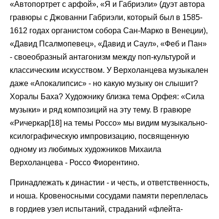
«Автопортрет с арфой», «Я и Габриэли» (дуэт автора
гравюры с Джованни Габриэли, который был в 1585-
1612 годах органистом собора Сан-Марко в Венеции),
«Давид Псалмопевец», «Давид и Саул», «Феб и Пан»
- своеобразный антагонизм между поп-культурой и
классическим искусством. У Верхоланцева музыкален
даже «Апокалипсис» - но какую музыку он слышит?
Хоралы Баха? Художнику близка тема Орфея: «Сила
музыки» и ряд композиций на эту тему. В гравюре
«Ричеркар[18] на темы Россо» мы видим музыкально-
ксилографическую импровизацию, посвященную
одному из любимых художников Михаила
Верхоланцева - Россо Фиорентино.
Принадлежать к династии - и честь, и ответственность,
и ноша. Кровеносными сосудами памяти переплелась
в гордиев узел испытаний, страданий «флейта-