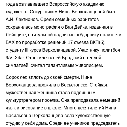
года возглавившего Всероссийскую академию
художеств. Сокурсником Нины Верхоланцевой был
А.И. Лактионов. Среди семейных раритетов
сохранилась монография о Ван Дейке, изданная в
Лейпциге, с титульной надписью: «Ударнику политсети
ВАХ по проработке решений 17 съезда ВКП(б),
студенту III курса Верхоланцевой. Участнику политбоя
9/VI-34/». Относился к ней Бродский с теплой
симпатией, считал талантливым живописцем.
Сорок лет, вплоть до своей смерти, Нина
Верхоланцева прожила в Весьегонске. Стойкая,
мужественная женщина стала подлинным
культуртрегером поселка. Она преподавала немецкий
язык и рисование в школе. Много десятилетий Нина
Васильевна Верхоланцева вела художественную
студию у себя дома. Среди ее учеников председатель