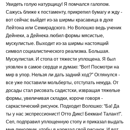
Увидеть голую натурщицу! Я помчался галопом.
Сажусь ближе к постаменту, прикрепил бумагу и жду -
вот сейчас выйдет из-за ширмы красавица в духе
Лейтона или Семирадского. Но Волошко ведь ученик
Дейнеки, а Дейнека любил формы мясистые,
мускулистые. Выходит из-за ширмы настоящий
символ социалистического реализма. Большая.
Мускулистая. И стопа от тяжести уплощена. Я был
уязвлен в самое сердце и думаю: “Вот! Посмотри на
мир в упор. Нельзя ли дать задний ход?” Оглянулся -
все уже поставили мольберты, отступать некуда. От
досады стал рисовать садистски, извращая тяжелые
формы, увеличивая складки, короче говоря -
саркастический рисунок. Подходит Волошко: “Ба! Да
ты у нас экспрессионист! Отто Дикс! Бекман! Талант!”.
Сел, подправил уплощенную стопу и приказал выдать
мне линолеум, чтобы я нарезал свой рисунок. И вот