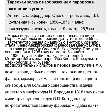
Тарелка-грелка с изображением паровоза и
вагонетки с углем
Англия, Стаффордшир, Сток-он-Трент. Завод В.Т.
Коупленда и сыновей. 1850–1875. Фаянс;
надглазурная печать, крытье. Диаметр: 25,5 см.
Марка подглазурная, зеленая овальная в виде
Первым заводом по производству тонкого фаянса
застегнутого ремня с надписью внутри:
Copeland
стала Киево-Межигорская фаянсовая мануфактура,
по краю рамки:
By Order of A. Kniajevsky
. Поступила
основанная в 1798 году на месте бывшего
в 1936 году из Кабинета художественной
Межигорского монастыря близ Киева. В результате
технологии 1 МГУ. ГИМ.
продолжительных опытов в первое десятилетие XIX
века на заводе были освоены технологии цветного
фаянса, мраморных масс и тонкого фаянса цвета
сливок[5]. Для большего совершенства изделий
директор мануфактуры Н. Бородин в 1818 году писал
министру внутренних дел О.П. Козодавлеву,
покровительствовавшему фабрике: «...дабы найти