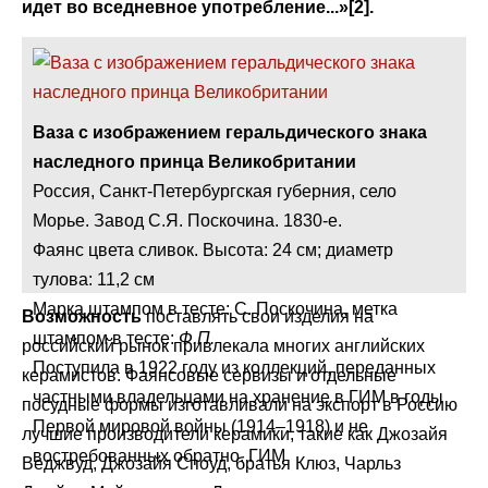
идет во вседневное употребление...»[2].
Ваза с изображением геральдического знака
наследного принца Великобритании
Россия, Санкт-Петербургская губерния, село
Морье. Завод С.Я. Поскочина. 1830-е.
Фаянс цвета сливок. Высота: 24 см; диаметр
тулова: 11,2 см
Марка штампом в тесте: С. Поскочина, метка
Возможность
поставлять свои изделия на
штампом в тесте:
Ф.П.
российский рынок привлекала многих английских
Поступила в 1922 году из коллекций, переданных
керамистов. Фаянсовые сервизы и отдельные
частными владельцами на хранение в ГИМ в годы
посудные формы изготавливали на экспорт в Россию
Первой мировой войны (1914–1918) и не
лучшие производители керамики, такие как Джозайя
востребованных обратно. ГИМ
Веджвуд, Джозайя Споуд, братья Клюз, Чарльз