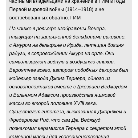
частными владельцами на хранение в ГИМ в годы
Первой мировой войны (1914–1918) и не
востребованных обратно. ГИМ
На чашке в рельефе изображены Венера,
плывущая на запряженной дельфинами раковине,
с Амуром на дельфине и Ирида, летящая богиня
радуги, в сопровождении Амура на орле. Они
символизируют водную и воздушную стихии.
Вероятнее всего, автором подобных декоров был
модельер завода Джона Тернера, одного из
основоположников вместе с Джозайей Веджвудом
и Вильямом Адамсом производства яшмовой
массы во второй половине XVIII века.
Существует гипотеза, высказанная Джорджем и
Фредериком Рид, что сам Дж. Веджвуд
познакомил керамиста Тернера с секретом этой
каменной массы для усовершенствования