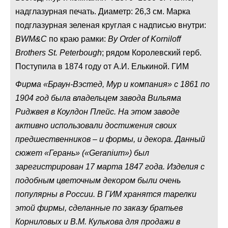
надглазурная печать. Диаметр: 26,3 см. Марка
подглазурная зеленая круглая с надписью внутри:
BWM&C
по краю рамки:
By Order of Korniloff
Brothers St. Peterbough
; рядом Королевский герб.
Поступила в 1874 году от А.И. Елькиной. ГИМ
Фирма «Браун-Вэстед, Мур и компания» с 1861 по
1904 год была владельцем завода Вильяма
Риджвея в Коулдон Плейс. На этом заводе
активно использовали достижения своих
предшественников – и формы, и декора. Данный
сюжет «Герань» («Geranium») был
зарегистрирован 17 марта 1847 года. Изделия с
подобным цветочным декором были очень
популярны в России. В ГИМ хранятся тарелки
этой фирмы, сделанные по заказу братьев
Корниловых и В.М. Кулькова для продажи в