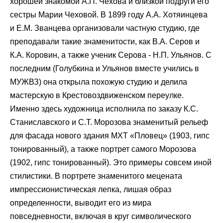
хорошей знакомой А.П. Чехова и близкой подруги его
сестры Марии Чеховой. В 1899 году А.А. Хотяинцева
и Е.М. Званцева организовали частную студию, где
преподавали такие знаменитости, как В.А. Серов и
К.А. Коровин, а также ученик Серова - Н.П. Ульянов. С
последним (Голубкина и Ульянов вместе учились в
МУЖВЗ) она открыла похожую студию и делила
мастерскую в Крестовоздвиженском переулке.
Именно здесь художница исполнила по заказу К.С.
Станиславского и С.Т. Морозова знаменитый рельеф
для фасада нового здания МХТ «Пловец» (1903, гипс
тонированный), а также портрет самого Морозова
(1902, гипс тонированный). Это примеры совсем иной
стилистики. В портрете знаменитого мецената
импрессионистическая лепка, лишая образ
определенности, выводит его из мира
повседневности, включая в круг символического