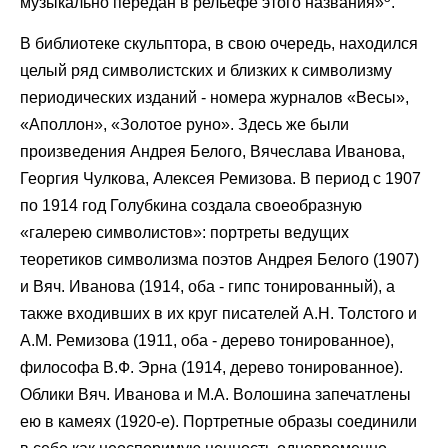
музыкально передан в рельефе этого названия»
.
В библиотеке скульптора, в свою очередь, находился
целый ряд символистских и близких к символизму
периодических изданий - номера журналов «Весы»,
«Аполлон», «Золотое руно». Здесь же были
произведения Андрея Белого, Вячеслава Иванова,
Георгия Чулкова, Алексея Ремизова. В период с 1907
по 1914 год Голубкина создала своеобразную
«галерею символистов»: портреты ведущих
теоретиков символизма поэтов Андрея Белого (1907)
и Вяч. Иванова (1914, оба - гипс тонированный), а
также входивших в их круг писателей А.Н. Толстого и
А.М. Ремизова (1911, оба - дерево тонированное),
философа В.Ф. Эрна (1914, дерево тонированное).
Облики Вяч. Иванова и М.А. Волошина запечатлены
ею в камеях (1920-е). Портретные образы соединили