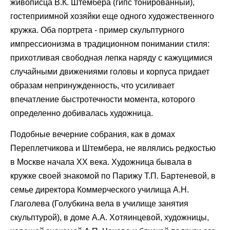
живописца В.К. Штембера (гипс тонированный),
гостеприимной хозяйки еще одного художественного
кружка. Оба портрета - пример скульптурного
импрессионизма в традиционном понимании стиля:
прихотливая свободная лепка наряду с кажущимися
случайными движениями головы и корпуса придает
образам непринужденность, что усиливает
впечатление быстротечности момента, которого
определенно добивалась художница.
Подобные вечерние собрания, как в домах
Переплетчикова и Штембера, не являлись редкостью
в Москве начала XX века. Художница бывала в
кружке своей знакомой по Парижу Т.П. Бартеневой, в
семье директора Коммерческого училища А.Н.
Глаголева (Голубкина вела в училище занятия
скульптурой), в доме А.А. Хотяинцевой, художницы,