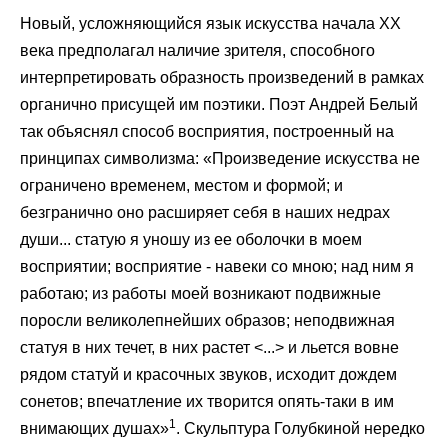
Новый, усложняющийся язык искусства начала ХХ
века предполагал наличие зрителя, способного
интерпретировать образность произведений в рамках
органично присущей им поэтики. Поэт Андрей Белый
так объяснял способ восприятия, построенный на
принципах символизма: «Произведение искусства не
ограничено временем, местом и формой; и
безгранично оно расширяет себя в наших недрах
души... статую я уношу из ее оболочки в моем
восприятии; восприятие - навеки со мною; над ним я
работаю; из работы моей возникают подвижные
поросли великолепнейших образов; неподвижная
статуя в них течет, в них растет <...> и льется вовне
рядом статуй и красочных звуков, исходит дождем
сонетов; впечатление их творится опять-таки в им
1
внимающих душах»
. Скульптура Голубкиной нередко