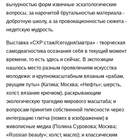
вычурностью форм извечные эсхатологические
вопросы, за нарочитой брутальностью материала -
добротную школу, а за провокационностью сюжета -
недетскую мудрость.
Выставка «СХР:стаж//сегодня/завтра» - творческая
самодиагностика осознания себя в текущий момент
времени, то есть здесь и сейчас. В экспозиции
нашлось место разным проявлениям искусства
молодежи: и крупномасштабным вязаным «рабам,
рвущим путы» (Катика; Москва; «Нефть»; шерсть,
холст, вязание крючком), раскрывающим
экологическую трагедию мирового масштаба; и
вопросам принятия собственной телесности через
интеграцию глитча (помех в изображении) в
живописные медиа (Полина Суровова; Москва;
«Russian beauty»; холст, масло); и классическим