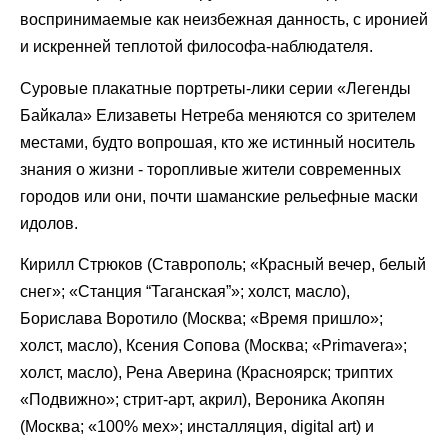
воспринимаемые как неизбежная данность, с иронией
и искренней теплотой философа-наблюдателя.
Суровые плакатные портреты-лики серии «Легенды
Байкала» Елизаветы Нетреба меняются со зрителем
местами, будто вопрошая, кто же истинный носитель
знания о жизни - торопливые жители современных
городов или они, почти шаманские рельефные маски
идолов.
Кирилл Стрюков (Ставрополь; «Красный вечер, белый
снег»; «Станция “Таганская”»; холст, масло),
Борислава Воротило (Москва; «Время пришло»;
холст, масло), Ксения Сопова (Москва; «Primavera»;
холст, масло), Рена Аверина (Красноярск; триптих
«Подвижно»; стрит-арт, акрил), Вероника Акопян
(Москва; «100% мех»; инсталляция, digital art) и