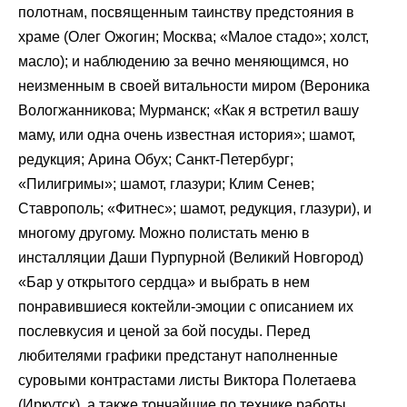
полотнам, посвященным таинству предстояния в
храме (Олег Ожогин; Москва; «Малое стадо»; холст,
масло); и наблюдению за вечно меняющимся, но
неизменным в своей витальности миром (Вероника
Вологжанникова; Мурманск; «Как я встретил вашу
маму, или одна очень известная история»; шамот,
редукция; Арина Обух; Санкт-Петербург;
«Пилигримы»; шамот, глазури; Клим Сенев;
Ставрополь; «Фитнес»; шамот, редукция, глазури), и
многому другому. Можно полистать меню в
инсталляции Даши Пурпурной (Великий Новгород)
«Бар у открытого сердца» и выбрать в нем
понравившиеся коктейли-эмоции с описанием их
послевкусия и ценой за бой посуды. Перед
любителями графики предстанут наполненные
суровыми контрастами листы Виктора Полетаева
(Иркутск), а также тончайшие по технике работы