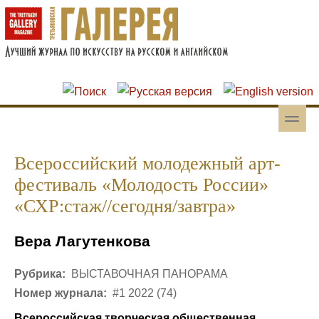
Перейти к основному содержанию
Skip to search
toggle
Вторичное меню
Всероссийский молодежный арт-
фестиваль «Молодость России»
«СХР:стаж//сегодня/завтра»
Вера Лагутенкова
Рубрика:
ВЫСТАВОЧНАЯ ПАНОРАМА
Номер журнала:
#1 2022 (74)
Всероссийская творческая общественная