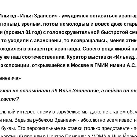
Ильязд - Илья Зданевич - умудрился оставаться аванга
и юным), зрелым, потом немолодым и вовсе даже ста
зни (прожил 81 год) с головокружительной быстротой с
то уходили с авансцены, то возвращались, меняя этик
находился в эпицентре авангарда. Своего рода живой па
 же наш соотечественник. Куратор выставки «Ильязд.
экспозиции, открывшейся в Москве в ГМИИ имени А.С.
ти не вспоминали об Илье Зданевиче, а сейчас он вн
лагаете?
тельный интерес к нему в зарубежье мы даже не станем обс
ем нам. Ведь за рубежом Зданевич - абсолютно всем извест
буквы. Его персональные выставки (только представьте - 
й картины!) прошли в Центре Помпиду, в МОМА в Нью-Йорке