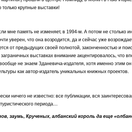
ю только крупные выставки!
ли мне память не изменяет, в 1994-м. А потом не столько ин
чти уверен, что она возродится, да и сейчас уже возрождае
ется от предыдущих своей полнотой, законченностью и пои
заграничных выставках внимание акцентировалось, что вп
 мы вообще не знаем Зданевича-издателя, хотя именно этим о
ультуры как автор-издатель уникальных книжных проектов.
ски ничего не известно: все публикации, вся заинтересова
утуристического периода…
в, заумь, Крученых, албанский король да еще «олбан