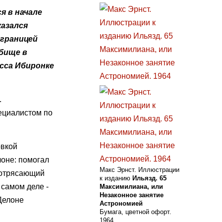
я в начале
казался
 границей
дбище в
есса Ибиронке
.
ециалистом по
овкой
лоне: помогал
Макс Эрнст. Иллюстрации
 потрясающий
к изданию
Ильязд. 65
 самом деле -
Максимилиана, или
Незаконное занятие
 Делоне
Астрономией
Бумага, цветной офорт.
1964