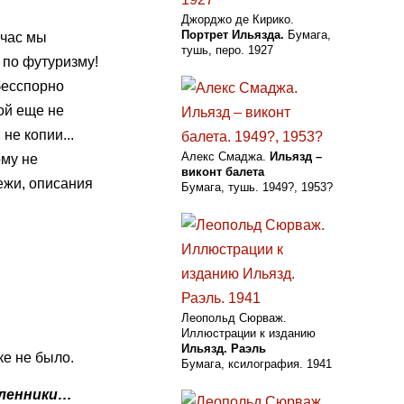
Джорджо де Кирико.
Портрет Ильязда.
Бумага,
йчас мы
тушь, перо. 1927
по футуризму!
бесспорно
ой еще не
не копии...
Алекс Смаджа.
Ильязд –
ому не
виконт балета
ежи, описания
Бумага, тушь. 1949?, 1953?
Леопольд Сюрваж.
Иллюстрации к изданию
Ильязд. Раэль
ке не было.
Бумага, ксилография. 1941
ышленники…