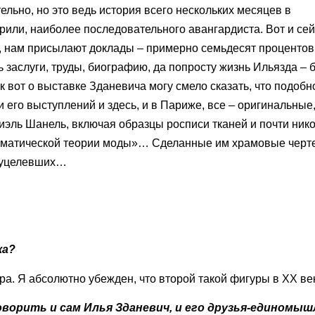
ельно, но это ведь история всего нескольких месяцев в
рили, наиболее последовательного авангардиста. Вот и се
 нам присылают доклады – примерно семьдесят процентов 
 заслуги, труды, биографию, да попросту жизнь Ильязда – 
 вот о выставке Зданевича могу смело сказать, что подобн
его выступлений и здесь, и в Париже, все – оригинальные, 
иэль Шанель, включая образцы росписи тканей и почти ник
тематической теории моды»… Сделанные им храмовые черт
о уцелевших…
ка?
а. Я абсолютно убежден, что второй такой фигуры в ХХ ве
и говорить и сам Илья Зданевич, и его друзья-едином