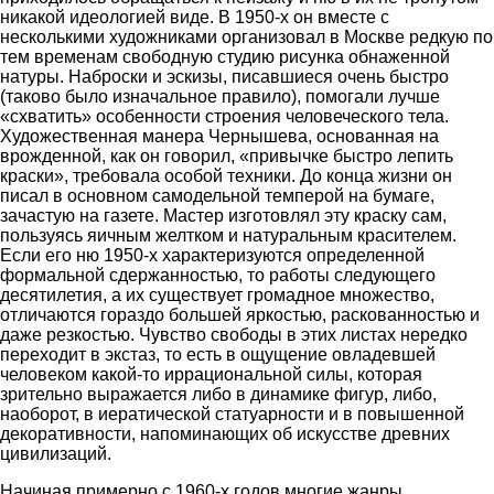
никакой идеологией виде. В 1950-х он вместе с
несколькими художниками организовал в Москве редкую по
тем временам свободную студию рисунка обнаженной
натуры. Наброски и эскизы, писавшиеся очень быстро
(таково было изначальное правило), помогали лучше
«схватить» особенности строения человеческого тела.
Художественная манера Чернышева, основанная на
врожденной, как он говорил, «привычке быстро лепить
краски», требовала особой техники. До конца жизни он
писал в основном самодельной темперой на бумаге,
зачастую на газете. Мастер изготовлял эту краску сам,
пользуясь яичным желтком и натуральным красителем.
Если его ню 1950-х характеризуются определенной
формальной сдержанностью, то работы следующего
десятилетия, а их существует громадное множество,
отличаются гораздо большей яркостью, раскованностью и
даже резкостью. Чувство свободы в этих листах нередко
переходит в экстаз, то есть в ощущение овладевшей
человеком какой-то иррациональной силы, которая
зрительно выражается либо в динамике фигур, либо,
наоборот, в иератической статуарности и в повышенной
декоративности, напоминающих об искусстве древних
цивилизаций.
Начиная примерно с 1960-х годов многие жанры