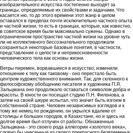
изобразительного искусства постепенно выходят за
границы, определяемые их свойствами и задачами. Что
касается ню, то до этого времени этот жанр в целом
оставался в пределах почти исключительно частного опыта
и частной жизни, то есть в границах, которые, как известно,
в советское время были максимально сужены. Однако в
ограниченном пространстве частной жизни на уровне чуть
ли не коллективного бессознательного продолжали
сохраняться некоторые базовые понятия, в частности,
представление о целости и неприкосновенности
человеческого тела как основы жизни.
Ветры перемен, ворвавшиеся в искусство, изменили
отношение к телу как таковому - оно перестало быть
центром художественного внимания. Так, для склонного к
философскому обобщению писателя и художника П.Я.
Зальцмана оно продолжало оставаться символом добра и
красоты. В юности он посещал студию П.Н. Филонова, а
затем на своей шкуре испытал, что значит быть изгоем в
собственной стране. Человек независимых взглядов и к
тому же немец по рождению, он укрылся вдалеке от
столицы и больших городов, в Казахстане, но и здесь на
долгое время был отлучен от работы. Обнаженные
Зальцмана - это своего рода аллегории «золотого века»,
словно бы унесенные из своего прекрасного безвременья