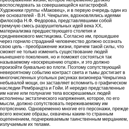
воспоследовать за совершающейся катастрофой.
Художники группы «Маковец», и в первую очередь один из
ее основателей - В.Н. Чекрыгин, вдохновлялись идеями
философа Н.Ф. Федорова, представлявшими собой
гремучую смесь разрушительных идей века XX,
материализма предшествующего столетия и
средневекового мистицизма. Согласно им, прошедшее
через горнило страданий человечество должно осознать
свою цель - преображение жизни, причем такой силы, что
сможет не только изменить существование людей
нынешнего поколения, но и поможет состояться так
называемому «воскрешению отцов», и это должно
произойти буквально во плоти. Поэтому сопутствующий
невероятному событию контраст света и тьмы достигает в
многочисленных угольных рисунках визионера Чекрыгина
небывалой мощи, он заставляет вспомнить о графическом
наследии Рембрандта и Гойи. И нередко представленные
им нагие или полунагие тела воскрешаемых людей
исполнены экстатического напряжения, которое, по его
мысли, должно сопутствовать переживаемому им
потрясению. Одновременно многие его персонажи, прежде
всего женские образы, охвачены каким-то странным
оцепенением, подчеркиваемым таинственным мерцанием,
излучаемым их телами.