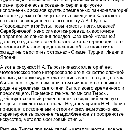
позже проявилась в создании серии виртуозно
исполненных эскизов круглых темперных панно-аллегорий,
которые должны были украсить помещения Казанского
вокзала, возводившегося по проекту А.В. Щусева.
«Говорящие» атрибуты, позы и жесты нагих моделей
Серебряковой, явно символизировавших восточное
направление движения поездов Казанской железной
дороги, создавали своеобразное и характерное для того
времени образное представление об экзотических и
загадочных восточных странах - Сиаме, Турции, Индии и
Японии.
А вот в рисунках Н.А. Тырсы никаких аллегорий нет.
Человеческое тело интересовало его в качестве сложной
формы, которую художник не списывает с натуры, но как
бы заново создает сам, при этом очищая его от всякого
рода натурализма, светотени, быта и всего временного и
преходящего. Примерно так же, по мысли Тырсы,
действует хороший ремесленник, создающий дельную
вещь из тяжелого материала. Недаром критик Н.Н. Пунин
применял к аскетичным и строгим рисункам художника
характерное выражение «выдолбленное в пространстве
2
искусство, металло-бронзовый стиль»
.
Рисунки Тырсы при всей своей «металличности» все же