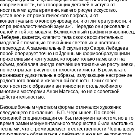
современности, без говорящих деталей выступают
носителями духа времени, как его рисует искусство,
уставшее и от романтического пафоса, и от
концептуального конструирования, и от литературности, и
7
от рационалистической зауми»
. Нередко они рисовали с
одной и той же модели. Великолепный график и живописец,
Лебедев, кажется, «лепит» тела своих восхитительных
моделей с помощью тончайших световых и цветовых
переходов. А замечательный скульптор Сарра Лебедева
порой оперирует точно найденными формообразующими
прихотливыми контурами, которые только намекают на
объем, добавляя иногда легчайшие тональные растушевки,
но не отрывая рисунок от плоскости листа. В результате
возникают удивительные образы, излучающие настроение
радостного покоя и жизненной полноты. Они скорее
соотносятся с образами античности и столь любимого
многими мастерами Анри Матисса, но не с советской
действительностью.
Безошибочным чувством формы отличался художник
следующего поколения - Б.П. Чернышев. По своей
основной специализации он был монументалистом, но в то
время рамки монументального творчества были настолько
тесными, что стремившемуся к естественности Чернышеву
приходилось обращаться к пейзажу и ню в их не тронутом