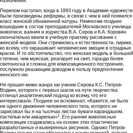
назначения.
Перелом наступил, когда в 1893 году в Академии художеств
были произведены реформы, в связи с чем в ней появился
класс женской обнаженной натуры. Немногим позднее
вошедшие в состав преподавателей Московского училища
живописи, ваяния и зодчества В.А. Серов и К.А. Коровин
окончательно ввели в учебную практику рисование с
женской модели. Они стремились к естественности, лирике,
ко всему, что окрашивает человеческие эмоции в отрадные
краски. И то обстоятельство, что женская модель в большей
степени, чем мужская, реагирует на свет, гораздо более
светоносна и сложна для композиционного построения,
послужило решающим доводом в пользу предпочтения
женского ню.
Не прошел мимо жанра ню ученик Серова К.С. Петров-
Водкин, которого с первых шагов на пути творчества
отличал аналитический подход ко всему, что его
интересовало. Позднее он вспоминал: «Кажется, не было
ни одного движения человеческого тела, которого не
зарисовал бы я на тысячах листах бумаги карандашом,
1
пастелью или акварелью»
. Его ранние живописные
композиции создавались на основе этих пластически
разработанных и выверенных рисунков. Однако Петров-
Водкин все же чаще обращался к жанру мужской, вернее