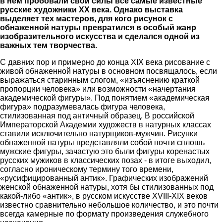
в нем пробовали свои силы все самые известные
русские художники ХХ века. Однако выставка
выделяет тех мастеров, для кого рисунок с
обнаженной натуры превратился в особый жанр
изобразительного искусства и сделался одной из
важных тем творчества.
С давних пор и примерно до конца XIX века рисование с
живой обнаженной натуры в основном посвящалось, если
выражаться старинным слогом, «изъяснению краткой
пропорции человека» или возможности «начертания
академической фигуры». Под понятием «академическая
фигура» подразумевалась фигура человека,
стилизованная под античный образец. В российской
Императорской Академии художеств в натурных классах
ставили исключительно натурщиков-мужчин. Рисунки
обнаженной натуры представляли собой почти сплошь
мужские фигуры, зачастую это были фигуры коренастых
русских мужиков в классических позах - в итоге выходил,
согласно ироническому термину того времени,
«русифицированный антик». Графических изображений
женской обнаженной натуры, хотя бы стилизованных под
какой-либо «антик», в русском искусстве XVIII-XIX веков
известно сравнительно небольшое количество, и это почти
всегда камерные по формату произведения служебного