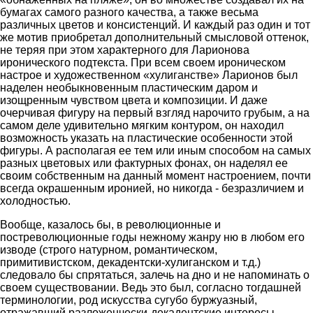
бумагах самого разного качества, а также весьма
различных цветов и консистенций. И каждый раз один и тот
же мотив приобретал дополнительный смысловой оттенок,
не теряя при этом характерного для Ларионова
иронического подтекста. При всем своем ироническом
настрое и художественном «хулиганстве» Ларионов был
наделен необыкновенным пластическим даром и
изощренным чувством цвета и композиции. И даже
очерчивая фигуру на первый взгляд нарочито грубым, а на
самом деле удивительно мягким контуром, он находил
возможность указать на пластические особенности этой
фигуры. А располагая ее тем или иным способом на самых
разных цветовых или фактурных фонах, он наделял ее
своим собственным на данный момент настроением, почти
всегда окрашенным иронией, но никогда - безразличием и
холодностью.
Вообще, казалось бы, в революционные и
постреволюционные годы нежному жанру ню в любом его
изводе (строго натурном, романтическом,
примитивистском, декадентски-хулиганском и т.д.)
следовало бы спрятаться, залечь на дно и не напоминать о
своем существовании. Ведь это был, согласно тогдашней
терминологии, род искусства сугубо буржуазный,
отражавший разложенчески-декадентские интересы