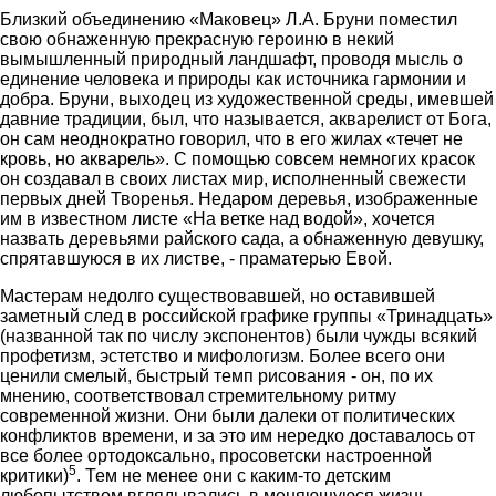
Близкий объединению «Маковец» Л.А. Бруни поместил
свою обнаженную прекрасную героиню в некий
вымышленный природный ландшафт, проводя мысль о
единение человека и природы как источника гармонии и
добра. Бруни, выходец из художественной среды, имевшей
давние традиции, был, что называется, акварелист от Бога,
он сам неоднократно говорил, что в его жилах «течет не
кровь, но акварель». С помощью совсем немногих красок
он создавал в своих листах мир, исполненный свежести
первых дней Творенья. Недаром деревья, изображенные
им в известном листе «На ветке над водой», хочется
назвать деревьями райского сада, а обнаженную девушку,
спрятавшуюся в их листве, - праматерью Евой.
Мастерам недолго существовавшей, но оставившей
заметный след в российской графике группы «Тринадцать»
(названной так по числу экспонентов) были чужды всякий
профетизм, эстетство и мифологизм. Более всего они
ценили смелый, быстрый темп рисования - он, по их
мнению, соответствовал стремительному ритму
современной жизни. Они были далеки от политических
конфликтов времени, и за это им нередко доставалось от
все более ортодоксально, просоветски настроенной
5
критики)
. Тем не менее они с каким-то детским
любопытством вглядывались в меняющуюся жизнь