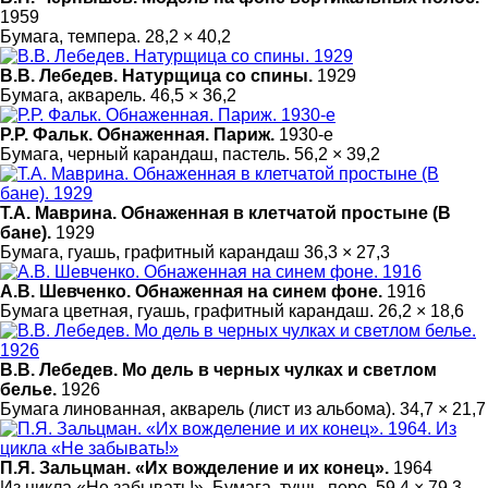
1959
Бумага, темпера. 28,2 × 40,2
В.В. Лебедев. Натурщица со спины.
1929
Бумага, акварель. 46,5 × 36,2
Р.Р. Фальк. Обнаженная. Париж.
1930-е
Бумага, черный карандаш, пастель. 56,2 × 39,2
Т.А. Маврина. Обнаженная в клетчатой простыне (В
бане).
1929
Бумага, гуашь, графитный карандаш 36,3 × 27,3
А.В. Шевченко. Обнаженная на синем фоне.
1916
Бумага цветная, гуашь, графитный карандаш. 26,2 × 18,6
В.В. Лебедев. Мо дель в черных чулках и светлом
белье.
1926
Бумага линованная, акварель (лист из альбома). 34,7 × 21,7
П.Я. Зальцман. «Их вожделение и их конец».
1964
Из цикла «Не забывать!». Бумага, тушь, перо. 59,4 × 79,3