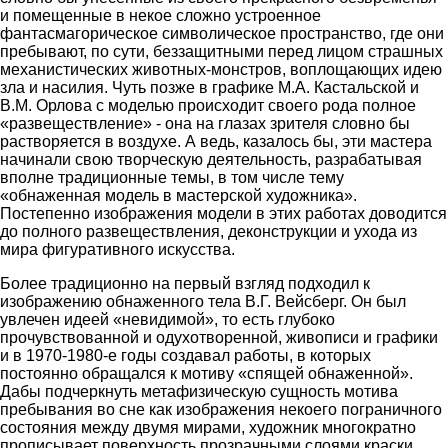
и помещенные в некое сложно устроенное
фантасмагорическое символическое пространство, где они
пребывают, по сути, беззащитными перед лицом страшных
механистических животных-монстров, воплощающих идею
зла и насилия. Чуть позже в графике М.А. Кастальской и
В.М. Орлова с моделью происходит своего рода полное
«развеществление» - она на глазах зрителя словно бы
растворяется в воздухе. А ведь, казалось бы, эти мастера
начинали свою творческую деятельность, разрабатывая
вполне традиционные темы, в том числе тему
«обнаженная модель в мастерской художника».
Постепенно изображения модели в этих работах доводится
до полного развеществления, деконструкции и ухода из
мира фигуративного искусства.
Более традиционно на первый взгляд подходил к
изображению обнаженного тела В.Г. Вейсберг. Он был
увлечен идеей «невидимой», то есть глубоко
прочувствованной и одухотворенной, живописи и графики
и в 1970-1980-е годы создавал работы, в которых
постоянно обращался к мотиву «спящей обнаженной».
Дабы подчеркнуть метафизическую сущность мотива
пребывания во сне как изображения некоего пограничного
состояния между двумя мирами, художник многократно
прописывает поверхность прозрачными слоями краски