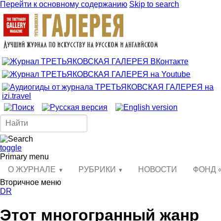
Перейти к основному содержанию
Skip to search
toggle
Primary menu
О ЖУРНАЛЕ
РУБРИКИ
НОВОСТИ
ФОНД 
Вторичное меню
DR
Этот многогранный жанр