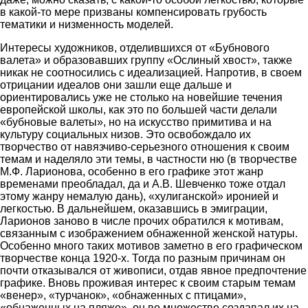
в какой-то мере призваны компенсировать грубость
тематики и низменность моделей.
Интересы художников, отделившихся от «Бубнового
валета» и образовавших группу «Ослиный хвост», также
никак не соотносились с идеализацией. Напротив, в своем
отрицании идеалов они зашли еще дальше и
ориентировались уже не столько на новейшие течения
европейской школы, как это по большей части делали
«бубновые валеты», но на искусство примитива и на
культуру социальных низов. Это освобождало их
творчество от навязчиво-серьезного отношения к своим
темам и наделяло эти темы, в частности ню (в творчестве
М.Ф. Ларионова, особенно в его графике этот жанр
временами преобладал, да и А.В. Шевченко тоже отдал
этому жанру немалую дань), «хулиганской» иронией и
легкостью. В дальнейшем, оказавшись в эмиграции,
Ларионов заново в числе прочих обратился к мотивам,
связанным с изображением обнаженной женской натуры.
Особенно много таких мотивов заметно в его графическом
творчестве конца 1920-х. Тогда по разным причинам он
почти отказывался от живописи, отдав явное предпочтение
графике. Вновь проживая интерес к своим старым темам
«венер», «турчанок», «обнаженных с птицами»,
«обнаженных на пляже», он во множестве создавал их на