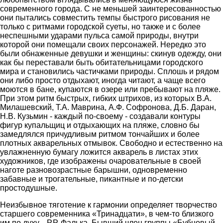
современного города. С не меньшей заинтересованностью
они пытались совместить темпы быстрого рисования не
только с ритмами городской суеты, но также и с более
неспешными ударами пульса самой природы, внутри
которой они помещали своих персонажей. Нередко это
были обнаженные девушки и женщины: скинув одежду, они
как бы переставали быть обитательницами городского
мира и становились частичками природы. Сплошь и рядом
они либо просто отдыхают, иногда читают, а чаще всего
моются в бане, купаются в озере или пребывают на пляже.
При этом ритм быстрых, гибких штрихов, из которых В.А.
Милашевский, Т.А. Маврина, А.Ф. Софронова, Д.Б. Даран,
Н.В. Кузьмин - каждый по-своему - создавали контуры
фигур купальщиц и отдыхающих на пляже, словно бы
замедлялся причудливым ритмом тончайших и более
плотных акварельных отмывок. Свободно и естественно на
увлажненную бумагу ложится акварель в листах этих
художников, где изображены очаровательные в своей
наготе разновозрастные барышни, одновременно
забавные и трогательные, пикантные и по-детски
простодушные.
Неизбывное тяготение к гармонии определяет творчество
старшего современника «Тринадцати», в чем-то близкого
им по духу, - Р.Р. Фалька. Бывший член группы «Бубновый