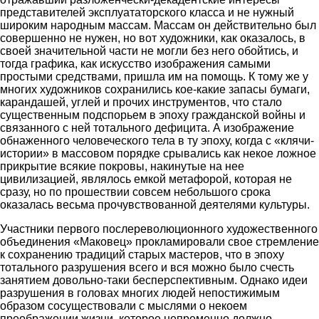
представителей эксплуататорского класса и не нужный
широким народным массам. Массам он действительно был
совершенно не нужен, но вот художники, как оказалось, в
своей значительной части не могли без него обойтись, и
тогда графика, как искусство изображения самыми
простыми средствами, пришла им на помощь. К тому же у
многих художников сохранились кое-какие запасы бумаги,
карандашей, углей и прочих инструментов, что стало
существенным подспорьем в эпоху гражданской войны и
связанного с ней тотального дефицита. А изображение
обнаженного человеческого тела в ту эпоху, когда с «клячи-
истории» в массовом порядке срывались как некое ложное
прикрытие всякие покровы, накинутые на нее
цивилизацией, являлось емкой метафорой, которая не
сразу, но по прошествии совсем небольшого срока
оказалась весьма прочувствованной деятелями культуры.
Участники первого послереволюционного художественного
объединения «Маковец» прокламировали свое стремление
к сохранению традиций старых мастеров, что в эпоху
тотального разрушения всего и вся можно было счесть
занятием довольно-таки бесперспективным. Однако идеи
разрушения в головах многих людей непостижимым
образом сосуществовали с мыслями о некоем
преображении жизни, которое непременно должно