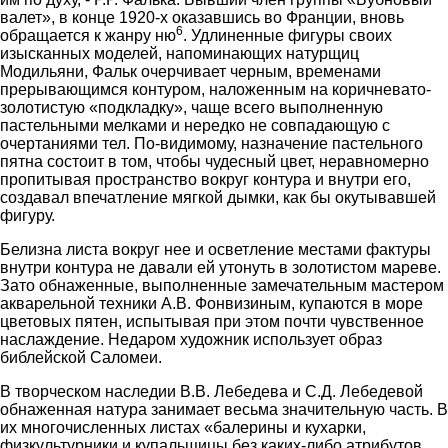
валет», в конце 1920-х оказавшись во Франции, вновь
6
обращается к жанру ню
. Удлиненные фигуры своих
изысканных моделей, напоминающих натурщиц
Модильяни, Фальк очерчивает черным, временами
прерывающимся контуром, наложенным на коричневато-
золотистую «подкладку», чаще всего выполненную
пастельными мелками и нередко не совпадающую с
очертаниями тел. По-видимому, назначение пастельного
пятна состоит в том, чтобы чудесный цвет, неравномерно
пропитывая пространство вокруг контура и внутри его,
создавал впечатление мягкой дымки, как бы окутывавшей
фигуру.
Белизна листа вокруг нее и осветление местами фактуры
внутри контура не давали ей утонуть в золотистом мареве.
Зато обнаженные, выполненные замечательным мастером
акварельной техники А.В. Фонвизиным, купаются в море
цветовых пятен, испытывая при этом почти чувственное
наслаждение. Недаром художник использует образ
библейской Саломеи.
В творческом наследии В.В. Лебедева и С.Д. Лебедевой
обнаженная натура занимает весьма значительную часть. В
их многочисленных листах «балерины и кухарки,
физкультурники и купальщицы без каких-либо атрибутов