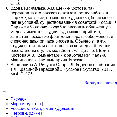
С. 16.
Вдова Р.Р. Фалька, А.В. Щекин-Кротова, так
передавала его рассказ о возможностях работы в
Париже, которые, по мнению художника, были много
легче условий, существовавших в советской России: в
Париже «было очень удобно рисовать обнаженную
модель: имеются студии, куда можно прийти и,
заплатив несколько франков,выбрать себе модель и
спокойно два-три часа рисовать. Обычно в таких
студиях стоят или лежат несколько моделей, тут же
расставлены стулья, мольберты». - Цит. по: Щекин-
Кротова А.В. Комментарии к работам Р.Р. Фалька.
Машинопись. Частный архив. Москва.
Вершинина А. Рисунки Сарры Лебедевой в собрании
Т.Л. Красиной-Тарасовой // Русское искусство. 2013.
№ 4. С. 126.
Вернуться назад
Теги:
Рисунок
|
Мира искусства
|
Российская Академия художеств
|
Петров-Водкин
|