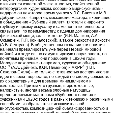
отличаются известной элегантностью, свойственной
петербургским художникам, особенно мирискусникам -
недаром он некоторое время учился у Л.С. Бакста и М.В.
Добужинского. Напротив, московские мастера, входившие
в объединение «Бубновый валет», тяготели к нарочито
грубому и яркому искусству и само понятие телесности
связывали, по преимуществу, с идеями доминирования
физической мощи, силы, тяжести (И.И. Машков, А.А.
Осмеркин, П.П. Кончаловский), а также резкости и яркости
(А.В. Лентулов). В общественном сознании эти понятия
начинали превалировать уже перед Первой мировой
войной и в ходе ее, но самую широкую популярность, по
понятным причинам, они приобрели в 1920-е годы.
Молодое поколение - например, художники объединения
3
4
ОСТ
(А.А. Дейнека, Ю.И. Пименов) и АХРР
(П.П.
Соколов-Скаля) - не только с готовностью восприняло эти
идеи в своем творчестве, но каждый по-своему совместил
их с характерным для времени минимализмом и
жесткостью. Притом что грузные, ширококостные,
напористые, иногда весьма злобные натурщицы,
представляемые мастерами «Бубнового валета» и
художниками 1920-х годов в разных техниках и различными
способами, изображаются с исключительной
виртуозностью, композиционной сбалансированностью и
даже, можно сказать, с какой-то особой легкостью, которые