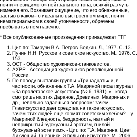
почти «невидимого» нейтрального тона, всякий раз чуть
изменяя его. Возникает ощущение, что его обнаженные,
застыв в каком-то идеально выстроенном мире, почти
нематериальном в своей утонченности, обречены
пребывать в нем навечно.
* Все опубликованные произведения принадлежат ГТГ.
Цит. по: Тамручи В.А. Петров-Водкин. Л., 1977. С. 13.
Пунин Н.Н. Русское и советское искусство. М., 1976. С.
153.
ОСТ - Общество художников-станковистов.
АХРР - Ассоциация художников революционной
России.
По поводу выставки группы «Тринадцать» и, в
частности, обнаженных Т.А. Мавриной писал журнал
«За пролетарское искусство» (№ 6, 1931): «...когда
смотришь на этих Даранов, Древиных, Мавриных и
др., невольно задаешься вопросом: зачем
Главискусство дает средства на такое искусство,
зачем этих людей еще кормят советским хлебом?... у
Мавриной бледность, бездарность, наглый и
неприкрытый буржуазный эротизм, гнилой
буржуазный эстетизм». - Цит. по: Т.А. Маврина. Цвет
Ликующий. Дневники. Этюды об искусстве. М., 2006.