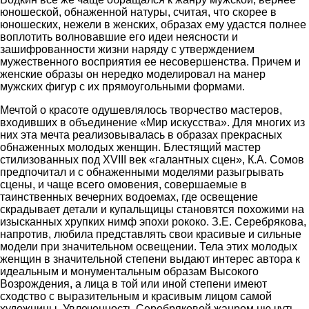
юношеской, обнаженной натуры, считая, что скорее в
юношеских, нежели в женских, образах ему удастся полнее
воплотить волновавшие его идеи неясности и
зашифрованности жизни наряду с утверждением
мужественного восприятия ее несовершенства. Причем и
женские образы он нередко моделировал на манер
мужских фигур с их прямоугольными формами.
Мечтой о красоте одушевлялось творчество мастеров,
входивших в объединение «Мир искусства». Для многих из
них эта мечта реализовывалась в образах прекрасных
обнаженных молодых женщин. Блестящий мастер
стилизованных под XVIII век «галантных сцен», К.А. Сомов
предпочитал и с обнаженными моделями разыгрывать
сцены, и чаще всего омовения, совершаемые в
таинственных вечерних водоемах, где освещение
скрадывает детали и купальщицы становятся похожими на
изысканных хрупких нимф эпохи рококо. З.Е. Серебрякова,
напротив, любила представлять свои красивые и сильные
модели при значительном освещении. Тела этих молодых
женщин в значительной степени выдают интерес автора к
идеальным и монументальным образам Высокого
Возрождения, а лица в той или иной степени имеют
сходство с выразительным и красивым лицом самой
художницы. Увлеченность Серебряковой жанром ню чуть