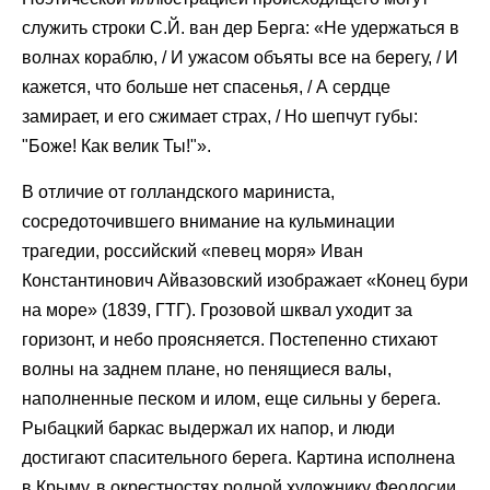
служить строки С.Й. ван дер Берга: «Не удержаться в
волнах кораблю, / И ужасом объяты все на берегу, / И
кажется, что больше нет спасенья, / А сердце
замирает, и его сжимает страх, / Но шепчут губы:
"Боже! Как велик Ты!"».
В отличие от голландского мариниста,
сосредоточившего внимание на кульминации
трагедии, российский «певец моря» Иван
Константинович Айвазовский изображает «Конец бури
на море» (1839, ГТГ). Грозовой шквал уходит за
горизонт, и небо проясняется. Постепенно стихают
волны на заднем плане, но пенящиеся валы,
наполненные песком и илом, еще сильны у берега.
Рыбацкий баркас выдержал их напор, и люди
достигают спасительного берега. Картина исполнена
в Крыму, в окрестностях родной художнику Феодосии.