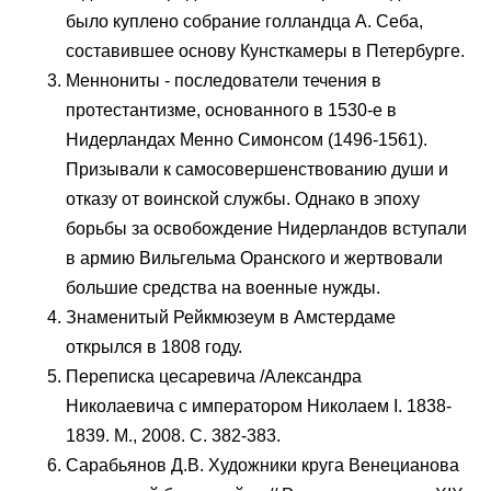
было куплено собрание голландца А. Себа,
составившее основу Кунсткамеры в Петербурге.
Меннониты - последователи течения в
протестантизме, основанного в 1530-е в
Нидерландах Менно Симонсом (1496-1561).
Призывали к самосовершенствованию души и
отказу от воинской службы. Однако в эпоху
борьбы за освобождение Нидерландов вступали
в армию Вильгельма Оранского и жертвовали
большие средства на военные нужды.
Знаменитый Рейкмюзеум в Амстердаме
открылся в 1808 году.
Переписка цесаревича /Александра
Николаевича с императором Николаем I. 1838-
1839. М., 2008. С. 382-383.
Сарабьянов Д.В. Художники круга Венецианова