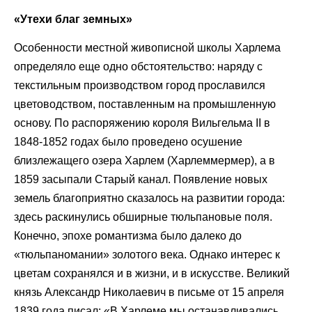
«Утехи благ земных»
Особенности местной живописной школы Харлема
определяло еще одно обстоятельство: наряду с
текстильным производством город прославился
цветоводством, поставленным на промышленную
основу. По распоряжению короля Вильгельма II в
1848-1852 годах было проведено осушение
близлежащего озера Харлем (Харлеммермер), а в
1859 засыпали Старый канал. Появление новых
земель благоприятно сказалось на развитии города:
здесь раскинулись обширные тюльпановые поля.
Конечно, эпохе романтизма было далеко до
«тюльпаномании» золотого века. Однако интерес к
цветам сохранялся и в жизни, и в искусстве. Великий
князь Александр Николаевич в письме от 15 апреля
1839 года писал: «В Харлеме мы останавливались