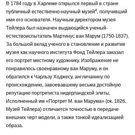
В 1784 году в Харлеме открылся первый в стране
4
публичный естественно-научный музей
, получивший
имя его основателя. Научным директором музея
Тейлера был назначен выдающийся ученый-
естествоиспытатель Мартинус ван Марум (1750-1837).
За большой вклад ученого в становление и развитие
музея как научного института Фонд Тейлера заказал
его портрет местному художнику. Изображение не
понравилось своенравному ван Маруму, и он
обратился к Чарльзу Ходжесу, англичанину по
происхождению, завоевавшему весьма достойную
репутацию портретиста нидерландской элиты.
Исполненный им «Портрет М. ван Марума» (ок. 1826,
Музей Тейлера) отличается точностью в передаче
внешних черт модели, а также тонкой идеализацией
образа.