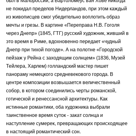
был в Малороссии, а Бартоломеус ван Хове никогда
не покидал пределов Нидерландов, при этом каждый
из живописцев смог убедительно воплотить образ
мечты и грезы. В картине «Переправа Н.В. Гоголя
через Днепр» (1845, ГТГ) русский художник, живший в
это время в Риме, вдохновенно передает «чудный
Днепр при тихой погоде». А на полотне «Городской
пейзаж у Рейна с заходящим солнцем» (1836, Музей
Тейлера, Харлем) голландский мастер пишет
панораму немецкого средневекового города. В
центре композиции возвышается величественный
собор, в котором соединились черты романской,
готической и ренессансной архитектуры. Как
истинные романтики, оба художника выбрали
таинственное время суток - закат солнца и
наступление сумерек, превращающих происходящее
в настоящий романтический сон.