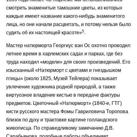
смотреть знаменитые тамошние цветы, из которых
каждые имеют название какого-нибудь знаменитого
лица, но они начали расцветать, и потому нельзя было
5
судить об их настоящей красоте»
.
Мастер натюрморта Георгиус ван Ос охотно проводил
летнее время в харлемских садах и парках, где без
труда находил «модели» для своих произведений. Его
изысканный «Натюрморт с цветами и гнездышком
птицы» (около 1825, Музей Тейлера) показывает
увлечение художника родной природой, а также
виртуозное владение кистью в передаче фактуры
предметов. Цветочный «Натюрморт» (1840-е, ГТГ)
кисти русского мастера Фомы Гавриловича Торопова
близок по духу и трактовке картине голландского
живописца. По справедливому замечанию Д.В.
Сарабьянова, подобные работы объединяет