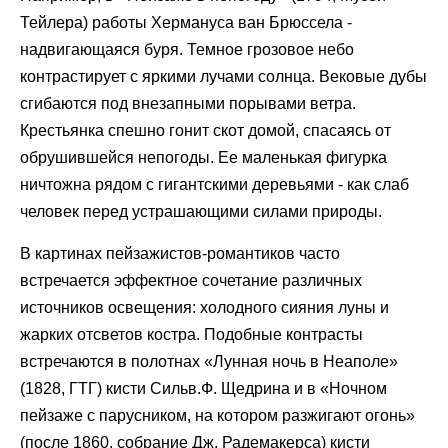
Тейлера) работы Хермануса ван Брюссела -
надвигающаяся буря. Темное грозовое небо
контрастирует с яркими лучами солнца. Вековые дубы
сгибаются под внезапными порывами ветра.
Крестьянка спешно гонит скот домой, спасаясь от
обрушившейся непогоды. Ее маленькая фигурка
ничтожна рядом с гигантскими деревьями - как слаб
человек перед устрашающими силами природы.
В картинах пейзажистов-романтиков часто
встречается эффектное сочетание различных
источников освещения: холодного сияния луны и
жарких отсветов костра. Подобные контрасты
встречаются в полотнах «Лунная ночь в Неаполе»
(1828, ГТГ) кисти Сильв.Ф. Щедрина и в «Ночном
пейзаже с парусником, на котором разжигают огонь»
(после 1860, собрание Дж. Радемакерса) кисти