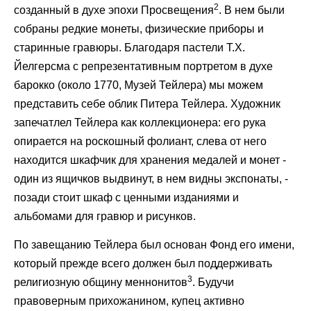
2
созданный в духе эпохи Просвещения
. В нем были
собраны редкие монеты, физические приборы и
старинные гравюры. Благодаря пастели Т.Х.
Йелгерсма с репрезентативным портретом в духе
барокко (около 1770, Музей Тейлера) мы можем
представить себе облик Питера Тейлера. Художник
запечатлел Тейлера как коллекционера: его рука
опирается на роскошный фолиант, слева от него
находится шкафчик для хранения медалей и монет -
один из ящичков выдвинут, в нем видны экспонаты, -
позади стоит шкаф с ценными изданиями и
альбомами для гравюр и рисунков.
По завещанию Тейлера был основан Фонд его имени,
который прежде всего должен был поддерживать
3
религиозную общину меннонитов
. Будучи
правоверным прихожанином, купец активно