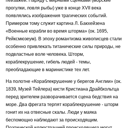
пейзажей. Наряду с мирными сценками (морские
прогулки, ловля рыбы) уже в конце XVII века
появлялись изображения трагических событий.
Примером тому служит картина Л. Бакхейзена
«Военные корабли во время шторма» (ок. 1695,
Рейксмюзеум). В эпоху романтизма живописцев стали
особенно привлекать титанические силы природы, не
подвластные воле человека. Шторм,
кораблекрушение, гибель людей - темы,
преобладающие в маринистике тех лет.
На полотне «Кораблекрушение у берегов Англии» (ок.
1839, Музей Тейлера) кисти Кристиана Драйбхольтца
перед зрителем разворачивается сцена бедствия на
море. Два фрегата терпят кораблекрушение - шторм
гонит их на отвесные скалы. Люди у маяка
беспомощно наблюдают за происходящим.
Поэтической иллюстрацией происходящего могут