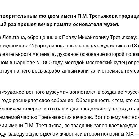
готворительным фондом имени П.М. Третьякова традици
ый раз прошел вечер памяти основателя музея.
 Левитана, обращенные к Павлу Михайловичу Третьякову:
гражданина». Сформулированные в письме художника от18 м
деятельности мецената, духовное основание которой поло
ном в Варшаве в 1860 году, молодой московский купец опр
ртвуя на него весь заработанный капитал и стремясь тем с
ан «художественного музеума» воплотился в создание «русс
 года расширяет свое собрание. Обращенность к тем, кто с
ловичем галерее, кто в наши дни продолжает утверждать и
емлемой частью Третьяковских вечеров. Вот почему честв
ии имени П.М. Третьякова, по традиции завершает каждую 
году: заведующую отделом живописи второй половины XIX 