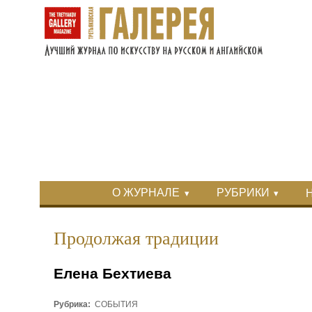
Перейти к основному содержанию
Skip to search
Primary menu
О ЖУРНАЛЕ
РУБРИКИ
Вторичное меню
Продолжая традиции
Елена Бехтиева
Рубрика:
СОБЫТИЯ