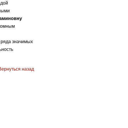
едой
ными
иаминовну
отомным
е ряда значимых
ьность
Вернуться назад