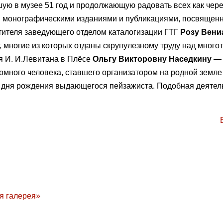
шую в музее 51 год и продолжающую радовать всех как чер
и монографическими изданиями и публикациями, посвящен
тителя заведующего отделом каталогизации ГТГ
Розу Вен
, многие из которых отданы скрупулезному труду над мног
я И. И.Левитана в Плёсе
Ольгу Викторовну Наседкину
—
омного человека, ставшего организатором на родной земл
я дня рождения выдающегося пейзажиста. Подобная деятел