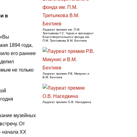
и в
Лауреат премии им. П.М.
Третьякова Г.С. Чурак и президент
 «Вы
Благотворительного фонда им.
П.М. Третьякова В.М. Бехтиев
ая 1894 года,
жило его раннее
еделил
амым не только
Лауреат премии Р.В. Микунис и
В.М. Бехтиев
кой
егодня
Лауреат премии О.В. Наседкина
ование музейных
встречу. От
— начала XX